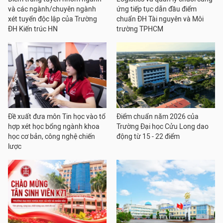
và các ngành/chuyên ngành
ứng tiếp tục dẫn đầu điểm
xét tuyển độc lập của Trường
chuẩn ĐH Tài nguyên và Môi
ĐH Kiến trúc HN
trường TPHCM
Đề xuất đưa môn Tin học vào tổ
Điểm chuẩn năm 2026 của
hợp xét học bổng ngành khoa
Trường Đại học Cửu Long dao
học cơ bản, công nghệ chiến
động từ 15 - 22 điểm
lược