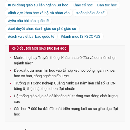
#Hội đồng giáo sư liên ngành Sử học – Khảo cổ học – Dân tộc học
#lĩnh vực khoa học xã hội và nhân văn
#công bố quốc tế
#yêu cầu bài báo quốc tế
#xét duyệt chức danh giáo sư phó giáo sư
#dịch vụ viết bài báo quốc tế
#danh mục ISI/SCOPUS
CHỦ ĐỀ : ĐỔI MỚI GIÁO DỤC ĐẠI HỌC
Marketing hay Truyền thông: Khác nhau ở đâu và con nên chọn
ngành nào?
Đề xuất đưa môn Tin học vào tổ hợp xét học bổng ngành khoa
học cơ bản, công nghệ chiến lược
Trường ĐH Công nghiệp Quảng Ninh: Ba năm liền chỉ số KHCN
bằng 0, tỉ lệ nhập học chưa đạt chuẩn
Hệ thống giáo dục sẽ có khoảng 50 trường cao đẳng chất lượng
cao
Cần hơn 7.000 ha đất để phát triển mạng lưới cơ sở giáo dục đại
học