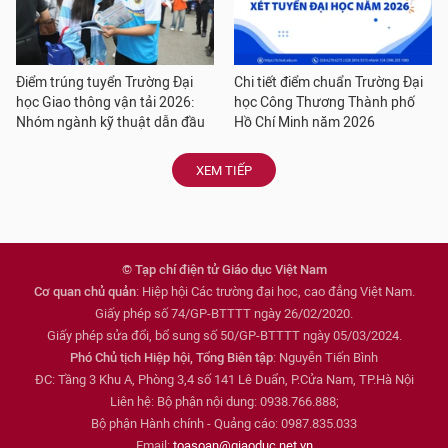
Điểm trúng tuyển Trường Đại
Chi tiết điểm chuẩn Trường Đại
học Giao thông vận tải 2026:
học Công Thương Thành phố
Nhóm ngành kỹ thuật dẫn đầu
Hồ Chí Minh năm 2026
XEM TIẾP
© Tạp chí điện tử Giáo dục Việt Nam
Cơ quan chủ quản
: Hiệp hội Các trường đại học, cao đẳng Việt Nam.
Giấy phép số 74/GP-BTTTT ngày 26/02/2020.
Giấy phép sửa đổi, bổ sung số 50/GP-BTTTT ngày 05/03/2024.
Phó Chủ tịch Hiệp hội, Tổng Biên tập
: Nguyễn Tiến Bình
ĐC: Tầng 3 Khu A, Phòng 3,4 số 141 Lê Duẩn, P.Cửa Nam, TP.Hà Nội
Liên hệ: Bộ phận nội dung: 0938.766.888;
Bộ phận Hành chính - Quảng cáo: 0987.835.033
Email:
toasoan@giaoduc.net.vn