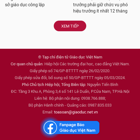
sở giáo dục công lập
trưởng phải giữ chức vụ phó
hiệu trưởng ít nhất 12 tháng
XEM TIẾP
© Tạp chí điện tử Giáo dục Việt Nam
Cơ quan chủ quản
: Hiệp hội Các trường đại học, cao đẳng Việt Nam.
Giấy phép số 74/GP-BTTTT ngày 26/02/2020.
Giấy phép sửa đổi, bổ sung số 50/GP-BTTTT ngày 05/03/2024.
Phó Chủ tịch Hiệp hội, Tổng Biên tập
: Nguyễn Tiến Bình
ĐC: Tầng 3 Khu A, Phòng 3,4 số 141 Lê Duẩn, P.Cửa Nam, TP.Hà Nội
Liên hệ: Bộ phận nội dung: 0938.766.888;
Bộ phận Hành chính - Quảng cáo: 0987.835.033
Email:
toasoan@giaoduc.net.vn