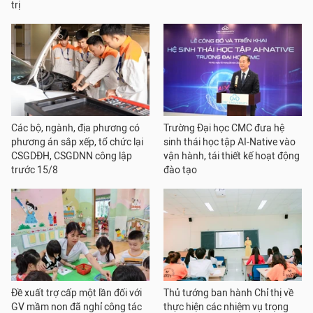
trị
Các bộ, ngành, địa phương có
Trường Đại học CMC đưa hệ
phương án sắp xếp, tổ chức lại
sinh thái học tập AI-Native vào
CSGDĐH, CSGDNN công lập
vận hành, tái thiết kế hoạt động
trước 15/8
đào tạo
Đề xuất trợ cấp một lần đối với
Thủ tướng ban hành Chỉ thị về
GV mầm non đã nghỉ công tác
thực hiện các nhiệm vụ trọng