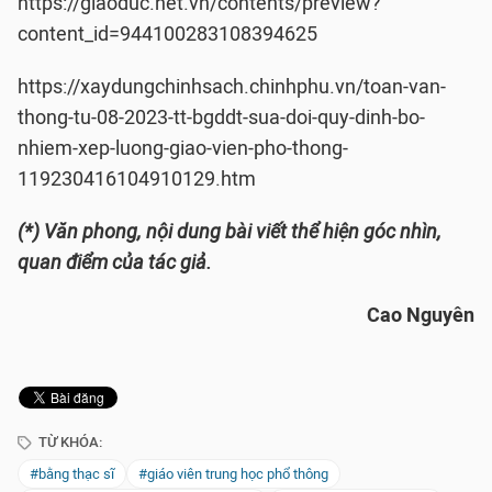
https://giaoduc.net.vn/contents/preview?
content_id=944100283108394625
https://xaydungchinhsach.chinhphu.vn/toan-van-
thong-tu-08-2023-tt-bgddt-sua-doi-quy-dinh-bo-
nhiem-xep-luong-giao-vien-pho-thong-
119230416104910129.htm
(*) Văn phong, nội dung bài viết thể hiện góc nhìn,
quan điểm của tác giả.
Cao Nguyên
TỪ KHÓA:
#bằng thạc sĩ
#giáo viên trung học phổ thông