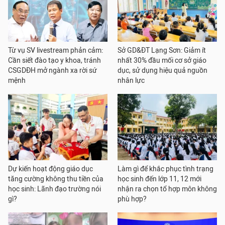
Từ vụ SV livestream phản cảm:
Sở GD&ĐT Lạng Sơn: Giảm ít
Cần siết đào tạo y khoa, tránh
nhất 30% đầu mối cơ sở giáo
CSGDĐH mở ngành xa rời sứ
dục, sử dụng hiệu quả nguồn
mệnh
nhân lực
Dự kiến hoạt động giáo dục
Làm gì để khắc phục tình trạng
tăng cường không thu tiền của
học sinh đến lớp 11, 12 mới
học sinh: Lãnh đạo trường nói
nhận ra chọn tổ hợp môn không
gì?
phù hợp?