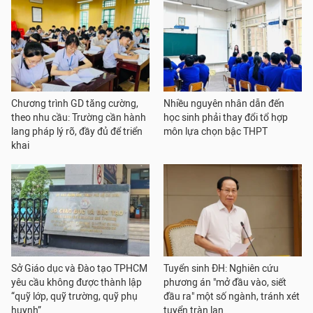
Chương trình GD tăng cường,
Nhiều nguyên nhân dẫn đến
theo nhu cầu: Trường cần hành
học sinh phải thay đổi tổ hợp
lang pháp lý rõ, đầy đủ để triển
môn lựa chọn bậc THPT
khai
Sở Giáo dục và Đào tạo TPHCM
Tuyển sinh ĐH: Nghiên cứu
yêu cầu không được thành lập
phương án "mở đầu vào, siết
“quỹ lớp, quỹ trường, quỹ phụ
đầu ra" một số ngành, tránh xét
huynh”
tuyển tràn lan