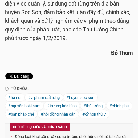
diện việc quản lý, sử dụng đất rừng trên địa bàn
huyện Sóc Sơn, đảm bảo kết luận đầy đủ, chính xác,
khách quan và xử lý nghiêm các vi phạm theo đúng
quy định của pháp luật, báo cáo Thủ tướng Chính
phủ trước ngày 1/2/2019.
Đỗ Thơm
TỪ KHÓA:
#hà nội
#vi phạm đất rừng
#huyện sóc sơn
#nguyễn hoài nam
#trương hòa bình
#thủ tướng
#chính phủ
#ban pháp chế
#hội đồng nhân dân
#kỳ họp thứ 7
CHỦ ĐỀ : SỰ KIỆN VÀ CHÍNH SÁCH
Đồng loạt khởi công xây dựng trường phổ thông nội trú tại các xã