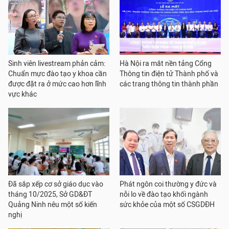
Sinh viên livestream phản cảm:
Hà Nội ra mắt nền tảng Cổng
Chuẩn mực đào tạo y khoa cần
Thông tin điện tử Thành phố và
được đặt ra ở mức cao hơn lĩnh
các trang thông tin thành phần
vực khác
Đã sắp xếp cơ sở giáo dục vào
Phát ngôn coi thường y đức và
tháng 10/2025, Sở GD&ĐT
nỗi lo về đào tạo khối ngành
Quảng Ninh nêu một số kiến
sức khỏe của một số CSGDĐH
nghị