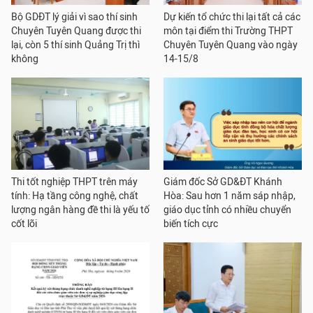
Bộ GDĐT lý giải vì sao thí sinh
Dự kiến tổ chức thi lại tất cả các
Chuyên Tuyên Quang được thi
môn tại điểm thi Trường THPT
lại, còn 5 thí sinh Quảng Trị thì
Chuyên Tuyên Quang vào ngày
không
14-15/8
Thi tốt nghiệp THPT trên máy
Giám đốc Sở GD&ĐT Khánh
tính: Hạ tầng công nghệ, chất
Hòa: Sau hơn 1 năm sáp nhập,
lượng ngân hàng đề thi là yếu tố
giáo dục tỉnh có nhiều chuyển
cốt lõi
biến tích cực