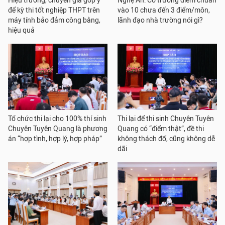
Hiệu trưởng, chuyên gia góp ý
Nghệ An: Có trường điểm chuẩn
để kỳ thi tốt nghiệp THPT trên
vào 10 chưa đến 3 điểm/môn,
máy tính bảo đảm công bằng,
lãnh đạo nhà trường nói gì?
hiệu quả
Tổ chức thi lại cho 100% thí sinh
Thi lại để thi sinh Chuyên Tuyên
Chuyên Tuyên Quang là phương
Quang có “điểm thật”, đề thi
án “hợp tình, hợp lý, hợp pháp”
không thách đố, cũng không dễ
dãi