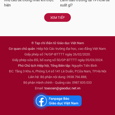
nhu cầu để thống nhất khi thực
Lãnh đạo trường tại TPHCM đề
hiện
xuất gì?
XEM TIẾP
© Tạp chí điện tử Giáo dục Việt Nam
Cơ quan chủ quản
: Hiệp hội Các trường đại học, cao đẳng Việt Nam.
Giấy phép số 74/GP-BTTTT ngày 26/02/2020.
Giấy phép sửa đổi, bổ sung số 50/GP-BTTTT ngày 05/03/2024.
Phó Chủ tịch Hiệp hội, Tổng Biên tập
: Nguyễn Tiến Bình
ĐC: Tầng 3 Khu A, Phòng 3,4 số 141 Lê Duẩn, P.Cửa Nam, TP.Hà Nội
Liên hệ: Bộ phận nội dung: 0938.766.888;
Bộ phận Hành chính - Quảng cáo: 0987.835.033
Email:
toasoan@giaoduc.net.vn