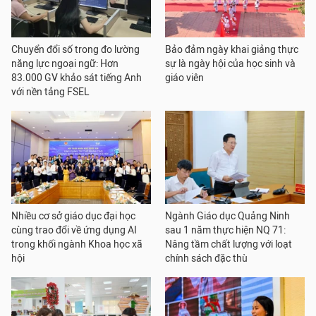
Chuyển đổi số trong đo lường
Bảo đảm ngày khai giảng thực
năng lực ngoại ngữ: Hơn
sự là ngày hội của học sinh và
83.000 GV khảo sát tiếng Anh
giáo viên
với nền tảng FSEL
Nhiều cơ sở giáo dục đại học
Ngành Giáo dục Quảng Ninh
cùng trao đổi về ứng dụng AI
sau 1 năm thực hiện NQ 71:
trong khối ngành Khoa học xã
Nâng tầm chất lượng với loạt
hội
chính sách đặc thù