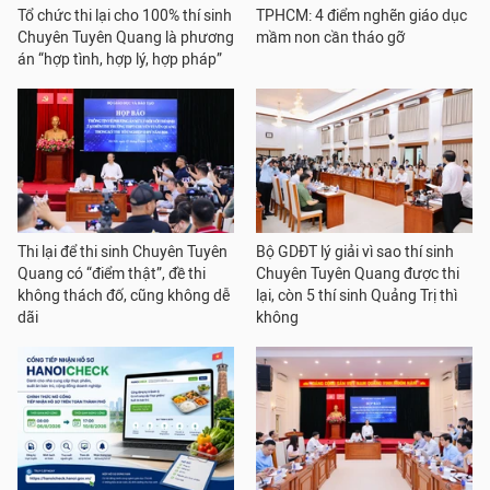
Tổ chức thi lại cho 100% thí sinh
TPHCM: 4 điểm nghẽn giáo dục
Chuyên Tuyên Quang là phương
mầm non cần tháo gỡ
án “hợp tình, hợp lý, hợp pháp”
Thi lại để thi sinh Chuyên Tuyên
Bộ GDĐT lý giải vì sao thí sinh
Quang có “điểm thật”, đề thi
Chuyên Tuyên Quang được thi
không thách đố, cũng không dễ
lại, còn 5 thí sinh Quảng Trị thì
dãi
không