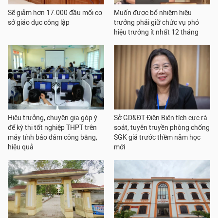
Sẽ giảm hơn 17.000 đầu mối cơ
Muốn được bổ nhiệm hiệu
sở giáo dục công lập
trưởng phải giữ chức vụ phó
hiệu trưởng ít nhất 12 tháng
Hiệu trưởng, chuyên gia góp ý
Sở GD&ĐT Điện Biên tích cực rà
để kỳ thi tốt nghiệp THPT trên
soát, tuyên truyền phòng chống
máy tính bảo đảm công bằng,
SGK giả trước thềm năm học
hiệu quả
mới