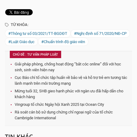
TỪ KHÓA:
#Thông tư số 03/2021/TT-BGDĐT
#Nghị định số 71/2020/NĐ-CP
#Luật Giáo dục
#Chuẩn trình độ giáo viên
CHỦ ĐỀ : TƯ VẤN PHÁP LUẬT
Giải pháp phòng, chống hoạt động “bắt cóc online” đối với học
sinh, sinh viên hiện nay
Cục Báo chí tổ chức tập huấn về bảo vệ và hỗ trợ trẻ em tương tác
lành mạnh trên môi trường mạng
Mừng tuổi 32, SHB gieo hạnh phúc với ngàn ưu đãi hấp dẫn cho
khách hàng
Vingroup tổ chức Ngày hội Xanh 2025 tại Ocean City
Rà soát cán bộ sử dụng chứng chỉ ngoại ngữ của tổ chức
Cambrigde International
TIN KHÁC