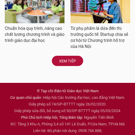
Chuẩn hóa quy trình, nâng cao
Từ phụ phẩm lá dứa đến thị
chất lượng chương trình và giáo
trường quốc tế: Startup chia sẻ
trình giáo dục đại học
cơ hội từ Chương trình hỗ trợ
của Hà Nội
XEM TIẾP
© Tạp chí điện tử Giáo dục Việt Nam
Cơ quan chủ quản
: Hiệp hội Các trường đại học, cao đẳng Việt Nam.
Giấy phép số 74/GP-BTTTT ngày 26/02/2020.
Giấy phép sửa đổi, bổ sung số 50/GP-BTTTT ngày 05/03/2024.
Phó Chủ tịch Hiệp hội, Tổng Biên tập
: Nguyễn Tiến Bình
ĐC: Tầng 3 Khu A, Phòng 3,4 số 141 Lê Duẩn, P.Cửa Nam, TP.Hà Nội
Liên hệ: Bộ phận nội dung: 0938.766.888;