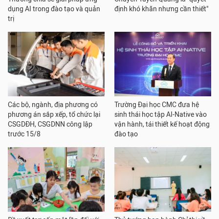
dụng AI trong đào tạo và quản
định khó khăn nhưng cần thiết"
trị
Các bộ, ngành, địa phương có
Trường Đại học CMC đưa hệ
phương án sắp xếp, tổ chức lại
sinh thái học tập AI-Native vào
CSGDĐH, CSGDNN công lập
vận hành, tái thiết kế hoạt động
trước 15/8
đào tạo