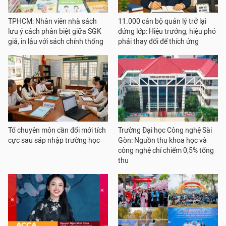
TPHCM: Nhân viên nhà sách
11.000 cán bộ quản lý trở lại
lưu ý cách phân biệt giữa SGK
đứng lớp: Hiệu trưởng, hiệu phó
giả, in lậu với sách chính thống
phải thay đổi để thích ứng
Tổ chuyên môn cần đổi mới tích
Trường Đại học Công nghệ Sài
cực sau sáp nhập trường học
Gòn: Nguồn thu khoa học và
công nghệ chỉ chiếm 0,5% tổng
thu