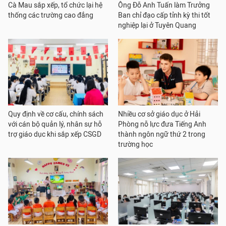
Cà Mau sắp xếp, tổ chức lại hệ
Ông Đỗ Anh Tuấn làm Trưởng
thống các trường cao đẳng
Ban chỉ đạo cấp tỉnh kỳ thi tốt
nghiệp lại ở Tuyên Quang
Quy định về cơ cấu, chính sách
Nhiều cơ sở giáo dục ở Hải
với cán bộ quản lý, nhân sự hỗ
Phòng nỗ lực đưa Tiếng Anh
trợ giáo dục khi sắp xếp CSGD
thành ngôn ngữ thứ 2 trong
trường học