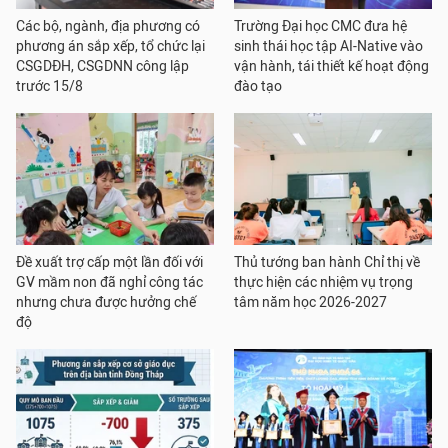
Các bộ, ngành, địa phương có
Trường Đại học CMC đưa hệ
phương án sắp xếp, tổ chức lại
sinh thái học tập AI-Native vào
CSGDĐH, CSGDNN công lập
vận hành, tái thiết kế hoạt động
trước 15/8
đào tạo
Đề xuất trợ cấp một lần đối với
Thủ tướng ban hành Chỉ thị về
GV mầm non đã nghỉ công tác
thực hiện các nhiệm vụ trọng
nhưng chưa được hưởng chế
tâm năm học 2026-2027
độ