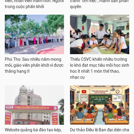
viên, nhân viên mầm non: Người
tránh "ôm việc", mạnh dạn phân
trong cuộc phấn khởi
quyền
Phú Thọ: Sau nhiều năm mong
Thiếu CSVC khiến nhiều trường
mỏi, giáo viên phấn khởi vì được
lo khó đạt mục tiêu mỗi học sinh
thăng hạng II
học ít nhất 1 môn thể thao,
nhạc cụ
Website quảng bá đào tạo kép,
Dự thảo Điều lệ Ban đại diện cha