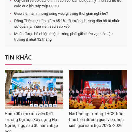
Quy định về cơ cấu, chính sách với cán bộ quản lý, nhân sự hỗ trợ
giáo dục khi sắp xếp CSGD
Giáo viên làm những công việc gì trong thời gian nghỉ hè?
Đồng Tháp dự kiến giảm 65,1% số trường, hướng dẫn bố trí nhân
sự quản lý, nhân viên sau sắp xếp
Muốn được bổ nhiệm hiệu trưởng phải giữ chức vụ phó hiệu
trưởng ít nhất 12 tháng
TIN KHÁC
Hơn 700 cựu sinh viên K41
Hải Phòng: Trường THCS Trần
Trường Đại học Xây dựng Hà
Phú biểu dương giáo viên, học
Nội hội ngộ sau 30 năm nhập
sinh giỏi năm học 2025 -2026
học