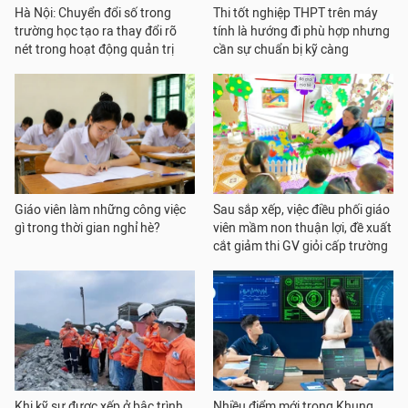
Hà Nội: Chuyển đổi số trong
Thi tốt nghiệp THPT trên máy
trường học tạo ra thay đổi rõ
tính là hướng đi phù hợp nhưng
nét trong hoạt động quản trị
cần sự chuẩn bị kỹ càng
Giáo viên làm những công việc
Sau sắp xếp, việc điều phối giáo
gì trong thời gian nghỉ hè?
viên mầm non thuận lợi, đề xuất
cắt giảm thi GV giỏi cấp trường
Khi kỹ sư được xếp ở bậc trình
Nhiều điểm mới trong Khung