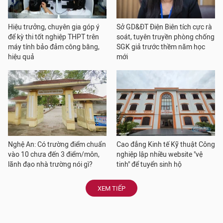
Hiệu trưởng, chuyên gia góp ý
Sở GD&ĐT Điện Biên tích cực rà
để kỳ thi tốt nghiệp THPT trên
soát, tuyên truyền phòng chống
máy tính bảo đảm công bằng,
SGK giả trước thềm năm học
hiệu quả
mới
Nghệ An: Có trường điểm chuẩn
Cao đẳng Kinh tế Kỹ thuật Công
vào 10 chưa đến 3 điểm/môn,
nghiệp lập nhiều website "vệ
lãnh đạo nhà trường nói gì?
tinh" để tuyển sinh hộ
XEM TIẾP