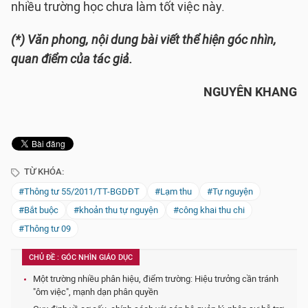
nhiều trường học chưa làm tốt việc này.
(*) Văn phong, nội dung bài viết thể hiện góc nhìn,
quan điểm của tác giả.
NGUYÊN KHANG
TỪ KHÓA:
#Thông tư 55/2011/TT-BGDĐT
#Lạm thu
#Tự nguyện
#Bắt buộc
#khoản thu tự nguyện
#công khai thu chi
#Thông tư 09
CHỦ ĐỀ : GÓC NHÌN GIÁO DỤC
Một trường nhiều phân hiệu, điểm trường: Hiệu trưởng cần tránh
"ôm việc", mạnh dạn phân quyền