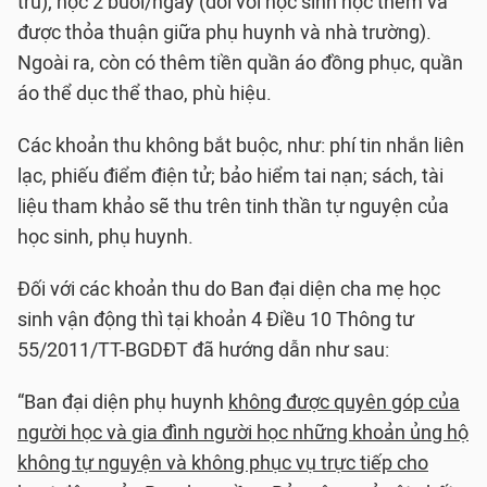
trú); học 2 buổi/ngày (đối với học sinh học thêm và
được thỏa thuận giữa phụ huynh và nhà trường).
Ngoài ra, còn có thêm tiền quần áo đồng phục, quần
áo thể dục thể thao, phù hiệu.
Các khoản thu không bắt buộc, như: phí tin nhắn liên
lạc, phiếu điểm điện tử; bảo hiểm tai nạn; sách, tài
liệu tham khảo sẽ thu trên tinh thần tự nguyện của
học sinh, phụ huynh.
Đối với các khoản thu do Ban đại diện cha mẹ học
sinh vận động thì tại khoản 4 Điều 10 Thông tư
55/2011/TT-BGDĐT đã hướng dẫn như sau:
“Ban đại diện phụ huynh
không được quyên góp của
người học và gia đình người học những khoản ủng hộ
không tự nguyện và không phục vụ trực tiếp cho