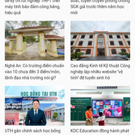
để kỳ thi tốt nghiệp THPT trên
soát, tuyên truyền phòng chống
máy tính bảo đảm công bằng,
SGK giả trước thềm năm học
hiệu quả
mới
Nghệ An: Có trường điểm chuẩn
Cao đẳng Kinh tế Kỹ thuật Công
vào 10 chưa đến 3 điểm/môn,
nghiệp lập nhiều website "vệ
lãnh đạo nhà trường nói gì?
tinh" để tuyển sinh hộ
UTH gắn chính sách học bổng
KDC Education đồng hành phát