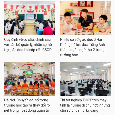
Quy định về cơ cấu, chính sách
Nhiều cơ sở giáo dục ở Hải
với cán bộ quản lý, nhân sự hỗ
Phòng nỗ lực đưa Tiếng Anh
trợ giáo dục khi sắp xếp CSGD
thành ngôn ngữ thứ 2 trong
trường học
Hà Nội: Chuyển đổi số trong
Thi tốt nghiệp THPT trên máy
trường học tạo ra thay đổi rõ
tính là hướng đi phù hợp nhưng
nét trong hoạt động quản trị
cần sự chuẩn bị kỹ càng