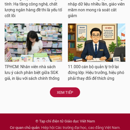
tính: Hạ tầng công nghệ, chất
nhập dữ liệu nhiều lần, giáo viên
lượng ngân hàng đề thi là yếu tố
mầm non mong rà soát cắt
cốt lõi
giảm
TPHCM: Nhân viên nhà sách
11.000 cán bộ quản lý trở lại
lưu ý cách phân biệt giữa SGK
đứng lớp: Hiệu trưởng, hiệu phó
giả, in lậu với sách chính thống
phải thay đổi để thích ứng
XEM TIẾP
© Tạp chí điện tử Giáo dục Việt Nam
Cơ quan chủ quản
: Hiệp hội Các trường đại học, cao đẳng Việt Nam.