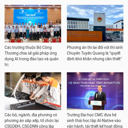
Các trường thuộc Bộ Công
Phương án thi lại đối với thí sinh
Thương chia sẻ giải pháp ứng
Chuyên Tuyên Quang là "quyết
dụng AI trong đào tạo và quản
định khó khăn nhưng cần thiết"
trị
Các bộ, ngành, địa phương có
Trường Đại học CMC đưa hệ
phương án sắp xếp, tổ chức lại
sinh thái học tập AI-Native vào
CSGDĐH, CSGDNN công lập
vận hành, tái thiết kế hoạt động