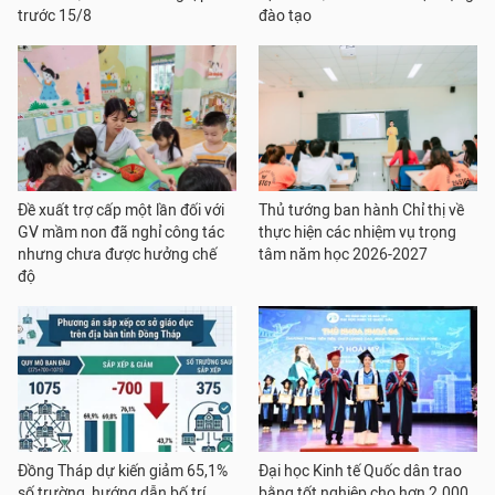
trước 15/8
đào tạo
Đề xuất trợ cấp một lần đối với
Thủ tướng ban hành Chỉ thị về
GV mầm non đã nghỉ công tác
thực hiện các nhiệm vụ trọng
nhưng chưa được hưởng chế
tâm năm học 2026-2027
độ
Đồng Tháp dự kiến giảm 65,1%
Đại học Kinh tế Quốc dân trao
số trường, hướng dẫn bố trí
bằng tốt nghiệp cho hơn 2.000