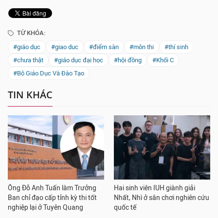
TỪ KHÓA:
#giáo dục
#giao duc
#điểm sàn
#môn thi
#thí sinh
#chưa thật
#giáo dục đại học
#hội đồng
#Khối C
#Bộ Giáo Dục Và Đào Tạo
TIN KHÁC
Ông Đỗ Anh Tuấn làm Trưởng
Hai sinh viên IUH giành giải
Ban chỉ đạo cấp tỉnh kỳ thi tốt
Nhất, Nhì ở sân chơi nghiên cứu
nghiệp lại ở Tuyên Quang
quốc tế