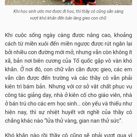
Khi học sinh ước mơ được đi học, thì thầy cô cũng sẵn sàng
vượt khó khăn đến bản làng gieo con chữ.
Khi cuộc sống ngày càng được nâng cao, khoảng
cách từ miền xuôi đến miền ngược được rút ngắn lại
bởi nhiều con đường mới mở, nhưng vẫn còn không ít
xã, bản nơi biên cương của Tổ quốc gặp vô vàn khó
khăn. Ở nơi đó, con chữ vẫn cần được gieo, các em
vẫn cần được đến trường và các thầy cô vẫn phải
kiên trì bám bản. Nhưng với cơ sở vật chất phục vụ
công tác giảng dạy, nhà ở kiên cố cho giáo viên, nhà
ở bán trú cho các em học sinh… còn yếu và thiếu như
hiện nay, thì sự nhiệt huyết với nghề của thầy cô
chẳng khác nào “lửa thử vàng, gian nan thử sức”.
Khó khăn nào rồi thầy cô cũng sẽ phải vượt qua vì