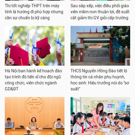
Thi tốt nghiệp THPT trên máy
Sau sắp xếp, việc điều phối giáo
tính là hướng đi phù hợp nhưng
viên mầm non thuận lợi, đề xuất
cần sự chuẩn bị kỹ càng
cắt giảm thi GV giỏi cấp trường
Hà Nội ban hành kế hoạch đào
THCS Nguyễn Hồng Đào tiết lộ
tạo trình độ tiến sĩ cho đội ngũ
thông tin cá nhân phụ huynh,
công chức, viên chức ngành
học sinh: Hiệu trưởng nói do "sơ
GD&ĐT
suất"