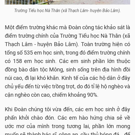
Trường Tiểu học Nà Thằn (xã Thạch Lâm- huyện Bảo Lâm).
Một điểm trường khác mà Đoàn công tác khảo sát là
điểm trường chính của Trường Tiểu học Nà Thằn (xã
Thạch Lâm - huyện Bảo Lâm). Toàn trường hiện có
tổng số 535 em học sinh, trong đó điểm trường chính
có 158 em học sinh. Các em sinh phần lớn thuộc
đồng bào dân tộc Mông, sinh sống trên địa hình đồi
núi cao, đi lại khó khăn. Kinh tế của các hộ dân ở đây
chủ yếu đến từ việc trồng trọt, do đó tỉ lệ hộ nghèo và
cận nghèo còn cao, chiếm khoảng 90%.
Khi Đoàn chúng tôi vừa đến, các em học sinh ở đây
phấn khởi chào đón. Các em hào hứng chia sẻ về
ước mơ của mình trong tương lai, phần lớn mong
muốn sẽ thành bác sĩ, công an, cầu thủ bóng đá… để