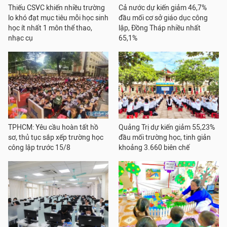
Thiếu CSVC khiến nhiều trường
Cả nước dự kiến giảm 46,7%
lo khó đạt mục tiêu mỗi học sinh
đầu mối cơ sở giáo dục công
học ít nhất 1 môn thể thao,
lập, Đồng Tháp nhiều nhất
nhạc cụ
65,1%
TPHCM: Yêu cầu hoàn tất hồ
Quảng Trị dự kiến giảm 55,23%
sơ, thủ tục sắp xếp trường học
đầu mối trường học, tinh giản
công lập trước 15/8
khoảng 3.660 biên chế