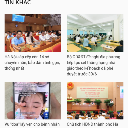
TIN KHÁC
Hà Nội sắp xếp còn 14 sở
Bộ GD&ĐT đề nghị địa phương
chuyên môn, bảo đảm tinh gọn,
tiếp tục xét thăng hạng nhà
thống nhất
giáo theo kế hoạch đã phê
duyệt trước 30/6
Vụ "dọa" lấy ven cho bệnh nhân
Chủ tịch HĐND thành phố Hà