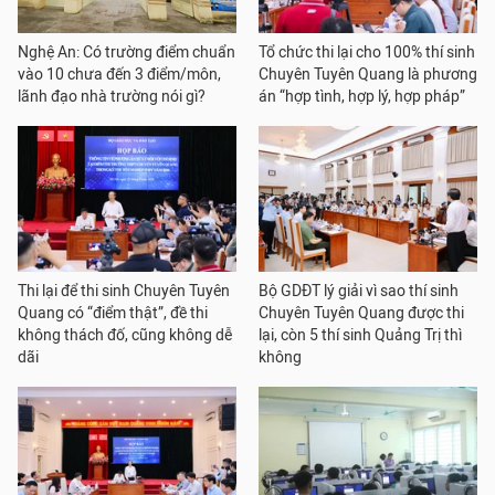
Nghệ An: Có trường điểm chuẩn
Tổ chức thi lại cho 100% thí sinh
vào 10 chưa đến 3 điểm/môn,
Chuyên Tuyên Quang là phương
lãnh đạo nhà trường nói gì?
án “hợp tình, hợp lý, hợp pháp”
Thi lại để thi sinh Chuyên Tuyên
Bộ GDĐT lý giải vì sao thí sinh
Quang có “điểm thật”, đề thi
Chuyên Tuyên Quang được thi
không thách đố, cũng không dễ
lại, còn 5 thí sinh Quảng Trị thì
dãi
không