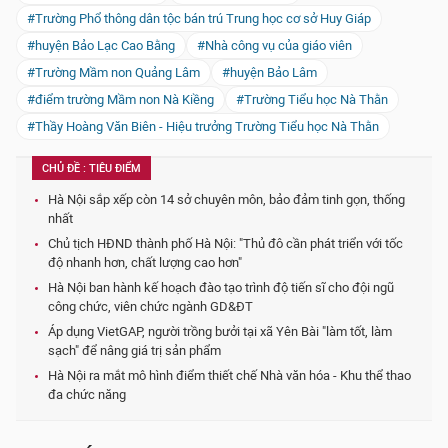
#Trường Phổ thông dân tộc bán trú Trung học cơ sở Huy Giáp
#huyện Bảo Lạc Cao Bằng
#Nhà công vụ của giáo viên
#Trường Mầm non Quảng Lâm
#huyện Bảo Lâm
#điểm trường Mầm non Nà Kiềng
#Trường Tiểu học Nà Thằn
#Thầy Hoàng Văn Biên - Hiệu trưởng Trường Tiểu học Nà Thằn
CHỦ ĐỀ : TIÊU ĐIỂM
Hà Nội sắp xếp còn 14 sở chuyên môn, bảo đảm tinh gọn, thống
nhất
Chủ tịch HĐND thành phố Hà Nội: "Thủ đô cần phát triển với tốc
độ nhanh hơn, chất lượng cao hơn"
Hà Nội ban hành kế hoạch đào tạo trình độ tiến sĩ cho đội ngũ
công chức, viên chức ngành GD&ĐT
Áp dụng VietGAP, người trồng bưởi tại xã Yên Bài "làm tốt, làm
sạch" để nâng giá trị sản phẩm
Hà Nội ra mắt mô hình điểm thiết chế Nhà văn hóa - Khu thể thao
đa chức năng