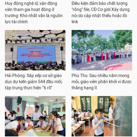
Huy động nghệ sĩ, vận động
Điều kiện đảm bảo chất lượng
viên tham gia hoạt động ở
"rỗng" file, CĐ Cơ giới Xây dựng
trường: Khó nhất vẫn là nguồn
nói do cập nhật thiếu hoặc lỗi
lực tài chính
link
Hải Phòng: Sắp xếp cơ sở giáo
Phú Thọ: Sau nhiều năm mong
dục dự kiến giảm 544 đầu mối,
mỏi, giáo viên phấn khởi vì được
tập trung thực hiện “6 rõ”
thăng hạng II