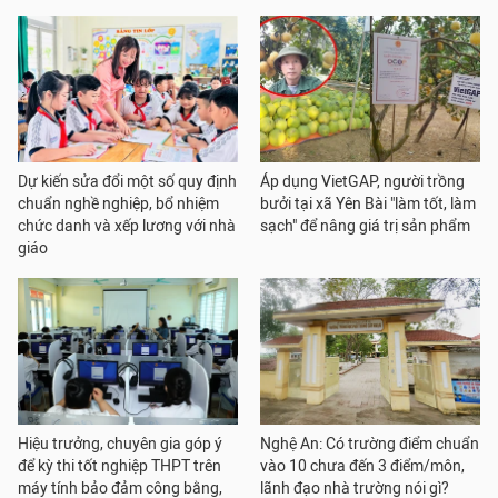
Dự kiến sửa đổi một số quy định
Áp dụng VietGAP, người trồng
chuẩn nghề nghiệp, bổ nhiệm
bưởi tại xã Yên Bài "làm tốt, làm
chức danh và xếp lương với nhà
sạch" để nâng giá trị sản phẩm
giáo
Hiệu trưởng, chuyên gia góp ý
Nghệ An: Có trường điểm chuẩn
để kỳ thi tốt nghiệp THPT trên
vào 10 chưa đến 3 điểm/môn,
máy tính bảo đảm công bằng,
lãnh đạo nhà trường nói gì?