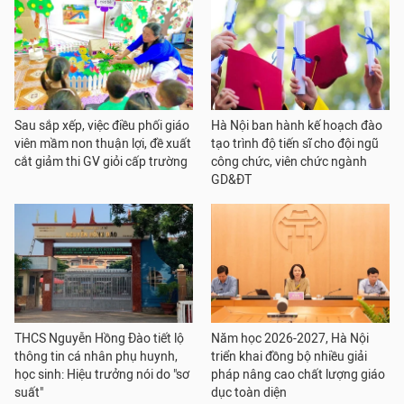
Sau sắp xếp, việc điều phối giáo
Hà Nội ban hành kế hoạch đào
viên mầm non thuận lợi, đề xuất
tạo trình độ tiến sĩ cho đội ngũ
cắt giảm thi GV giỏi cấp trường
công chức, viên chức ngành
GD&ĐT
THCS Nguyễn Hồng Đào tiết lộ
Năm học 2026-2027, Hà Nội
thông tin cá nhân phụ huynh,
triển khai đồng bộ nhiều giải
học sinh: Hiệu trưởng nói do "sơ
pháp nâng cao chất lượng giáo
suất"
dục toàn diện