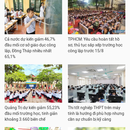
Cả nước dự kiến giảm 46,7%
TPHCM: Yêu cầu hoàn tất hồ
đầu mối cơ sở giáo dục công
sơ, thủ tục sắp xếp trường học
lập, Đồng Tháp nhiều nhất
công lập trước 15/8
65,1%
Quảng Trị dự kiến giảm 55,23%
Thi tốt nghiệp THPT trên máy
đầu mối trường học, tinh giản
tính là hướng đi phù hợp nhưng
khoảng 3.660 biên chế
cần sự chuẩn bị kỹ càng