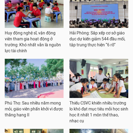
Huy động nghệ sĩ, vận động
Hải Phòng: Sắp xếp cơ sở giáo
viên tham gia hoạt động ở
dục dự kiến giảm 544 đầu mối,
trường: Khó nhất vẫn là nguồn
tập trung thực hiện “6 rõ”
lực tài chính
Phú Thọ: Sau nhiều năm mong
Thiếu CSVC khiến nhiều trường
mỏi, giáo viên phấn khởi vì được
lo khó đạt mục tiêu mỗi học sinh
thăng hạng II
học ít nhất 1 môn thể thao,
nhạc cụ