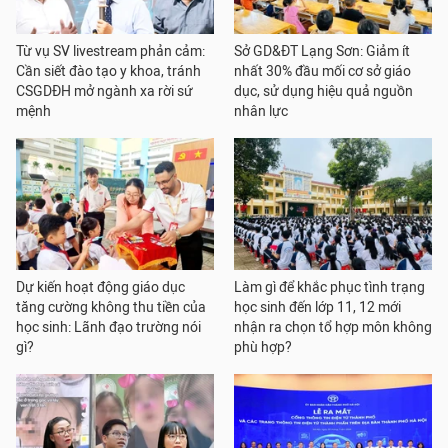
Từ vụ SV livestream phản cảm:
Sở GD&ĐT Lạng Sơn: Giảm ít
Cần siết đào tạo y khoa, tránh
nhất 30% đầu mối cơ sở giáo
CSGDĐH mở ngành xa rời sứ
dục, sử dụng hiệu quả nguồn
mệnh
nhân lực
Dự kiến hoạt động giáo dục
Làm gì để khắc phục tình trạng
tăng cường không thu tiền của
học sinh đến lớp 11, 12 mới
học sinh: Lãnh đạo trường nói
nhận ra chọn tổ hợp môn không
gì?
phù hợp?