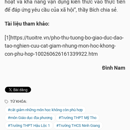
hoạt và khả năng vận dụng kiến thức vào thực tiễn
để đáp ứng yêu cầu của xã hội”, thầy Bích chia sẻ.
Tài liệu tham khảo:
[1]https://tuoitre.vn/pho-thu-tuong-bo-giao-duc-dao-
tao-nghien-cuu-cat-giam-nhung-mon-hoc-khong-
con-phu-hop-100260626161339922.htm
Đình Nam
TỪ KHÓA:
#cắt giảm những môn học không còn phù hợp
#môn Giáo dục địa phương
#Trường THPT Mỹ Tho
#Trường THPT Hậu Lộc 1
#Trường THCS Ninh Giang