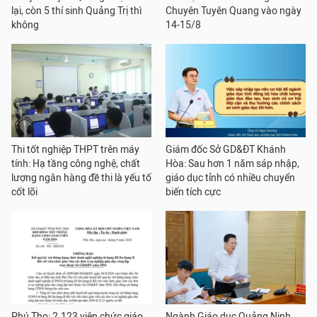
lại, còn 5 thí sinh Quảng Trị thì
Chuyên Tuyên Quang vào ngày
không
14-15/8
Thi tốt nghiệp THPT trên máy
Giám đốc Sở GD&ĐT Khánh
tính: Hạ tầng công nghệ, chất
Hòa: Sau hơn 1 năm sáp nhập,
lượng ngân hàng đề thi là yếu tố
giáo dục tỉnh có nhiều chuyển
cốt lõi
biến tích cực
Phú Thọ: 2.123 viên chức giáo
Ngành Giáo dục Quảng Ninh