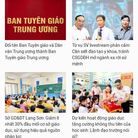
Đổi tên Ban Tuyên giáo và Dân
Từ vụ SV livestream phản cảm:
vận Trung ương thành Ban
Cần siết đào tạo y khoa, tránh
Tuyên giáo Trung ương
CSGDĐH mở ngành xa rời sứ
mệnh
Sở GD&ĐT Lạng Sơn: Giảm ít
Dự kiến hoạt động giáo dục
nhất 30% đầu mối cơ sở giáo
tăng cường không thu tiền của
dục, sử dụng hiệu quả nguồn
học sinh: Lãnh đạo trường nói
nhân lực
gì?