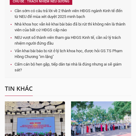
CHỦ ĐỀ : TRÁCH NHIỆM NÊU GƯƠNG
Cần sớm có câu trả lời về 2 thành viên HĐGS ngành Kinh tế đến
từ NEU để mùa xét duyệt 2025 minh bạch
Nhà khoa học vẫn kê khai bài báo đã bị rút thì không nên là thành
viên của bất cứ HĐGS cấp nào
NEU vượt số thành viên tham gia HĐGS Kinh tế, cần xử lý trách
nhiệm người đứng đầu
Vẫn khai bài báo bị rút ở lý lịch khoa học, được hỏi GS.TS Phạm
Hồng Chương "im lặng"
Cấm cán bộ hẹn gặp, tiếp dân tại nhà là đúng nhưng ai sẽ giám
sát?
TIN KHÁC