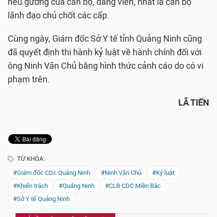
nêu gương của cán bộ, đảng viên, nhất là cán bộ
lãnh đạo chủ chốt các cấp.
Cùng ngày, Giám đốc Sở Y tế tỉnh Quảng Ninh cũng
đã quyết định thi hành kỷ luật về hành chính đối với
ông Ninh Văn Chủ bằng hình thức cảnh cáo do có vi
phạm trên.
LÃ TIẾN
TỪ KHÓA:
#Giám đốc CDc Quảng Ninh
#Ninh Văn Chủ
#Kỷ luật
#Khiển trách
#Quảng Ninh
#CLB CDC Miền Bắc
#Sở Y tế Quảng Ninh