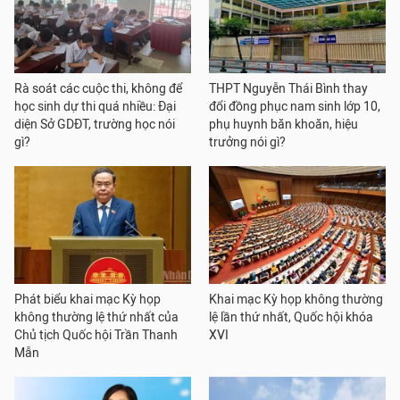
Rà soát các cuộc thi, không để
THPT Nguyễn Thái Bình thay
học sinh dự thi quá nhiều: Đại
đổi đồng phục nam sinh lớp 10,
diện Sở GDĐT, trường học nói
phụ huynh băn khoăn, hiệu
gì?
trưởng nói gì?
Phát biểu khai mạc Kỳ họp
Khai mạc Kỳ họp không thường
không thường lệ thứ nhất của
lệ lần thứ nhất, Quốc hội khóa
Chủ tịch Quốc hội Trần Thanh
XVI
Mẫn