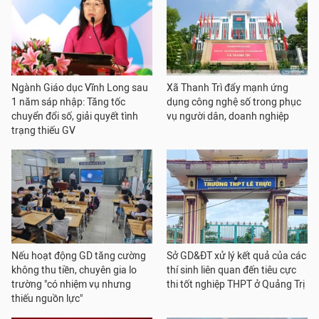
Ngành Giáo dục Vĩnh Long sau
Xã Thanh Trì đẩy mạnh ứng
1 năm sáp nhập: Tăng tốc
dụng công nghệ số trong phục
chuyển đổi số, giải quyết tình
vụ người dân, doanh nghiệp
trạng thiếu GV
Nếu hoạt động GD tăng cường
Sở GD&ĐT xử lý kết quả của các
không thu tiền, chuyên gia lo
thí sinh liên quan đến tiêu cực
trường "có nhiệm vụ nhưng
thi tốt nghiệp THPT ở Quảng Trị
thiếu nguồn lực"