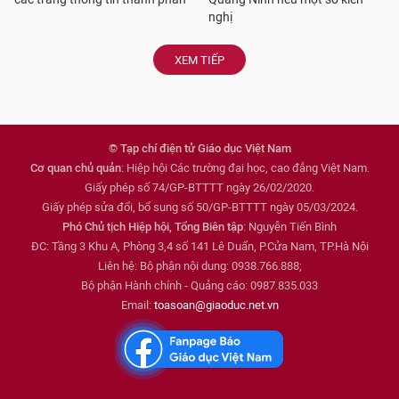
nghị
XEM TIẾP
© Tạp chí điện tử Giáo dục Việt Nam
Cơ quan chủ quản
: Hiệp hội Các trường đại học, cao đẳng Việt Nam.
Giấy phép số 74/GP-BTTTT ngày 26/02/2020.
Giấy phép sửa đổi, bổ sung số 50/GP-BTTTT ngày 05/03/2024.
Phó Chủ tịch Hiệp hội, Tổng Biên tập
: Nguyễn Tiến Bình
ĐC: Tầng 3 Khu A, Phòng 3,4 số 141 Lê Duẩn, P.Cửa Nam, TP.Hà Nội
Liên hệ: Bộ phận nội dung: 0938.766.888;
Bộ phận Hành chính - Quảng cáo: 0987.835.033
Email:
toasoan@giaoduc.net.vn