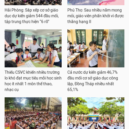
Hải Phòng: Sắp xếp cơ sở giáo
Phú Thọ: Sau nhiều năm mong
dục dự kiến giảm 544 đầu mối,
mỏi, giáo viên phấn khởi vì được
tập trung thực hiện “6 rõ”
thăng hạng II
Thiếu CSVC khiến nhiều trường
Cả nước dự kiến giảm 46,7%
lo khó đạt mục tiêu mỗi học sinh
đầu mối cơ sở giáo dục công
học ít nhất 1 môn thể thao,
lập, Đồng Tháp nhiều nhất
nhạc cụ
65,1%