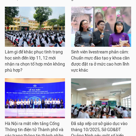
Làm gì để khắc phục tình trạng
Sinh viên livestream phản cảm:
học sinh đến lớp 11, 12 mới
Chuẩn mực đào tạo y khoa cần
nhận ra chọn tổ hợp môn không
được đặt ra ở mức cao hơn lĩnh
phù hợp?
vực khác
Hà Nội ra mắt nền tảng Cổng
Đã sắp xếp cơ sở giáo dục vào
Thông tin điện tử Thành phố và
tháng 10/2025, Sở GD&ĐT
các trang thông tin thành phần
Quảng Ninh nêu một số kiến