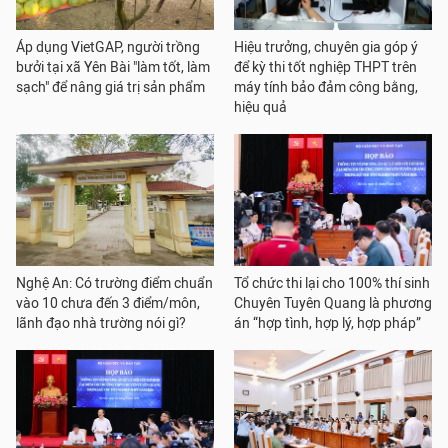
Áp dụng VietGAP, người trồng
Hiệu trưởng, chuyên gia góp ý
bưởi tại xã Yên Bài "làm tốt, làm
để kỳ thi tốt nghiệp THPT trên
sạch" để nâng giá trị sản phẩm
máy tính bảo đảm công bằng,
hiệu quả
Nghệ An: Có trường điểm chuẩn
Tổ chức thi lại cho 100% thí sinh
vào 10 chưa đến 3 điểm/môn,
Chuyên Tuyên Quang là phương
lãnh đạo nhà trường nói gì?
án “hợp tình, hợp lý, hợp pháp”