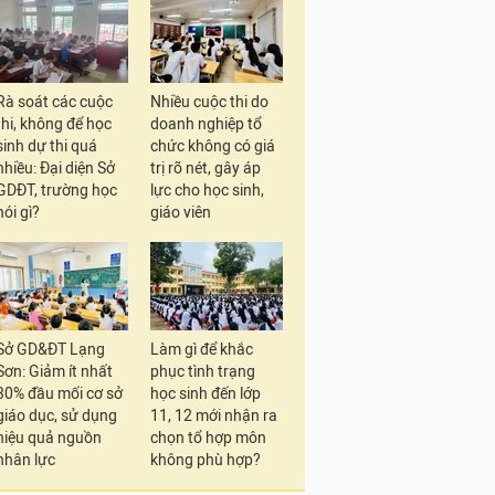
Rà soát các cuộc
Nhiều cuộc thi do
thi, không để học
doanh nghiệp tổ
sinh dự thi quá
chức không có giá
nhiều: Đại diện Sở
trị rõ nét, gây áp
GDĐT, trường học
lực cho học sinh,
nói gì?
giáo viên
Sở GD&ĐT Lạng
Làm gì để khắc
Sơn: Giảm ít nhất
phục tình trạng
30% đầu mối cơ sở
học sinh đến lớp
giáo dục, sử dụng
11, 12 mới nhận ra
hiệu quả nguồn
chọn tổ hợp môn
nhân lực
không phù hợp?