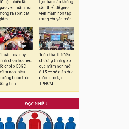
dữ liệu nhiều lần,
tục, báo cáo không
giáo viên mầm non
cần thiết để giáo
mong rà soát cắt
viên mầm non tập
giảm
trung chuyên môn
Chuẩn hóa quy
Triển khai thí điểm
trình chọn học liệu,
chương trình giáo
đồ chơi ở CSGD
dục mầm non mới
mầm non, hiệu
ở 15 cơ sở giáo dục
trưởng hoàn toàn
mầm non tại
đồng tình
TPHCM
ĐỌC NHIỀU