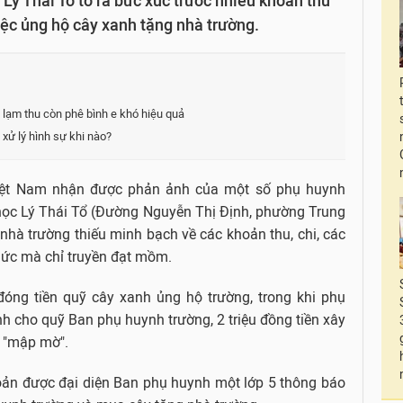
ý Thái Tổ tỏ ra bức xúc trước nhiều khoản thu
việc ủng hộ cây xanh tặng nhà trường.
 lạm thu còn phê bình e khó hiệu quả
 xử lý hình sự khi nào?
Việt Nam nhận được phản ảnh của một số phụ huynh
 học Lý Thái Tổ (Đường Nguyễn Thị Định, phường Trung
nhà trường thiếu minh bạch về các khoản thu, chi, các
hức mà chỉ truyền đạt mồm.
đóng tiền quỹ cây xanh ủng hộ trường, trong khi phụ
 cho quỹ Ban phụ huynh trường, 2 triệu đồng tiền xây
 "mập mờ".
hoản được đại diện Ban phụ huynh một lớp 5 thông báo