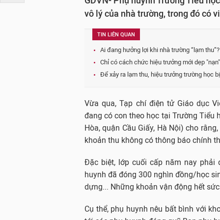
GDVN- Phụ huynh Trường Tiểu học L
vô lý của nhà trường, trong đó có 
TIN LIÊN QUAN
Ai đang hưởng lợi khi nhà trường “lạm thu”?
Chỉ có cách chức hiệu trưởng mới dẹp "nạn"
Để xảy ra lạm thu, hiệu trưởng trường học bị
Vừa qua, Tạp chí điện tử Giáo dục 
đang có con theo học tại Trường Tiểu
Hòa, quận Cầu Giấy, Hà Nội) cho rằng, 
khoản thu không có thông báo chính t
Đặc biệt, lớp cuối cấp năm nay phải 
huynh đã đóng 300 nghìn đồng/học sinh
dựng... Những khoản vận động hết sức
Cụ thể, phụ huynh nêu bất bình với k