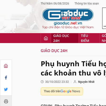
Thứ Năm 06/08/2026
Thông tin tòa soạn
GIÁO DỤC
TIÊU
G
24H
ĐIỂM
N
GIÁO DỤC 24H
Phụ huynh Tiểu học
các khoản thu vô 
30/10/2022 23:32
Nguyễn Nhất
Theo dõi trên