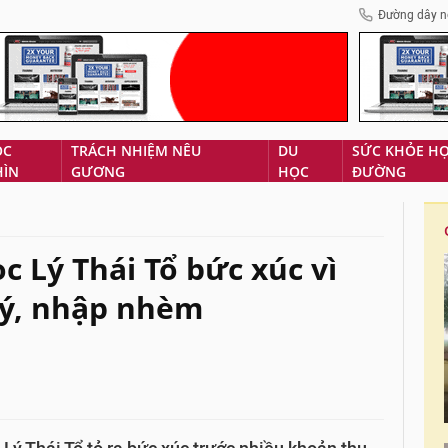
Đường dây n
ÓC
TRÁCH NHIỆM NÊU
DU
SỨC KHỎE H
HÌN
GƯƠNG
HỌC
ĐƯỜNG
 Lý Thái Tổ bức xúc vì
lý, nhập nhèm