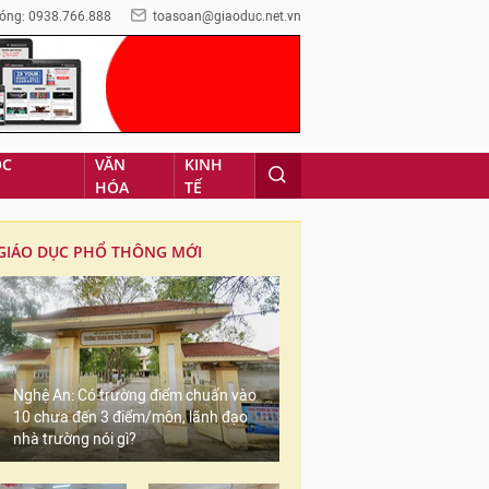
óng: 0938.766.888
toasoan@giaoduc.net.vn
ỌC
VĂN
KINH
HÓA
TẾ
GIÁO DỤC PHỔ THÔNG MỚI
Nghệ An: Có trường điểm chuẩn vào
10 chưa đến 3 điểm/môn, lãnh đạo
nhà trường nói gì?