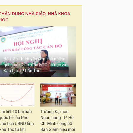
CHÂN DUNG NHÀ GIÁO, NHÀ KHOA
HỌC
Bà Trần Thị Huyền được bổ nhiệm
giữ chức Giám đốc Sở Giáo dục và
Đào tạo TP Cần Thơ
Chi tiết 10 bài báo
Trường Đại học
quốc tế của Phó
Ngân hàng TP. Hồ
Chủ tịch UBND tỉnh
Chí Minh công bố
Phú Thọ từ khi
Ban Giám hiệu mới