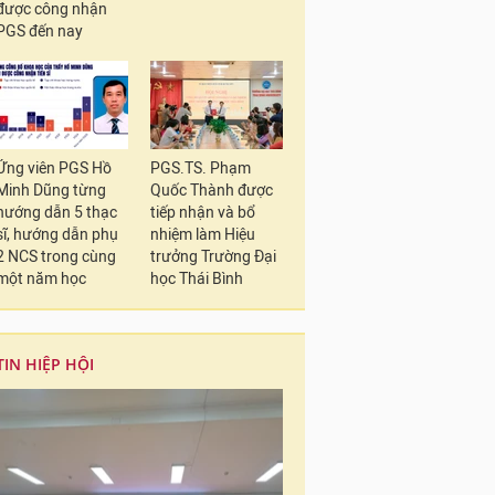
được công nhận
PGS đến nay
Ứng viên PGS Hồ
PGS.TS. Phạm
Minh Dũng từng
Quốc Thành được
hướng dẫn 5 thạc
tiếp nhận và bổ
sĩ, hướng dẫn phụ
nhiệm làm Hiệu
2 NCS trong cùng
trưởng Trường Đại
một năm học
học Thái Bình
TIN HIỆP HỘI