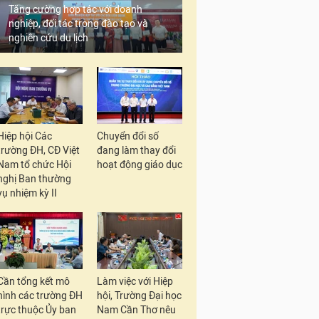
Tăng cường hợp tác với doanh
nghiệp, đối tác trong đào tạo và
nghiên cứu du lịch
Hiệp hội Các
Chuyển đổi số
trường ĐH, CĐ Việt
đang làm thay đổi
Nam tổ chức Hội
hoạt động giáo dục
nghị Ban thường
vụ nhiệm kỳ II
Cần tổng kết mô
Làm việc với Hiệp
hình các trường ĐH
hội, Trường Đại học
trực thuộc Ủy ban
Nam Cần Thơ nêu