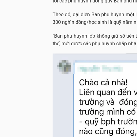
tới các phụ huynh đóng quỹ Ban phụ h
Theo đó, đại diện Ban phụ huynh một 
300 nghìn đồng/học sinh là quỹ năm n
"Ban phụ huynh lớp không giữ số tiền 
thể, mới được các phụ huynh chấp nhận