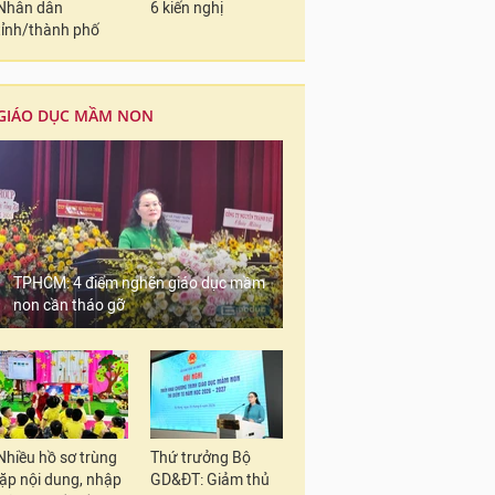
Nhân dân
6 kiến nghị
tỉnh/thành phố
GIÁO DỤC MẦM NON
TPHCM: 4 điểm nghẽn giáo dục mầm
non cần tháo gỡ
Nhiều hồ sơ trùng
Thứ trưởng Bộ
lặp nội dung, nhập
GD&ĐT: Giảm thủ