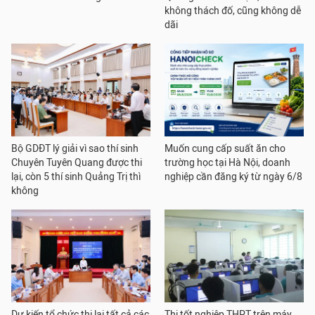
không thách đố, cũng không dễ
dãi
Bộ GDĐT lý giải vì sao thí sinh
Muốn cung cấp suất ăn cho
Chuyên Tuyên Quang được thi
trường học tại Hà Nội, doanh
lại, còn 5 thí sinh Quảng Trị thì
nghiệp cần đăng ký từ ngày 6/8
không
Dự kiến tổ chức thi lại tất cả các
Thi tốt nghiệp THPT trên máy