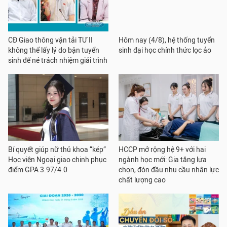
CĐ Giao thông vận tải TƯ II
Hôm nay (4/8), hệ thống tuyển
không thể lấy lý do bận tuyển
sinh đại học chính thức lọc ảo
sinh để né trách nhiệm giải trình
Bí quyết giúp nữ thủ khoa “kép”
HCCP mở rộng hệ 9+ với hai
Học viện Ngoại giao chinh phục
ngành học mới: Gia tăng lựa
điểm GPA 3.97/4.0
chọn, đón đầu nhu cầu nhân lực
chất lượng cao