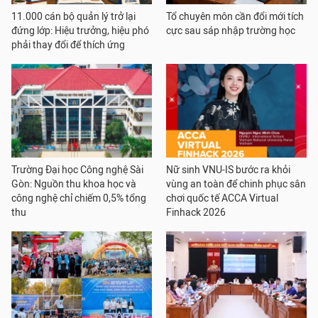
11.000 cán bộ quản lý trở lại
Tổ chuyên môn cần đổi mới tích
đứng lớp: Hiệu trưởng, hiệu phó
cực sau sáp nhập trường học
phải thay đổi để thích ứng
Trường Đại học Công nghệ Sài
Nữ sinh VNU-IS bước ra khỏi
Gòn: Nguồn thu khoa học và
vùng an toàn để chinh phục sân
công nghệ chỉ chiếm 0,5% tổng
chơi quốc tế ACCA Virtual
thu
Finhack 2026