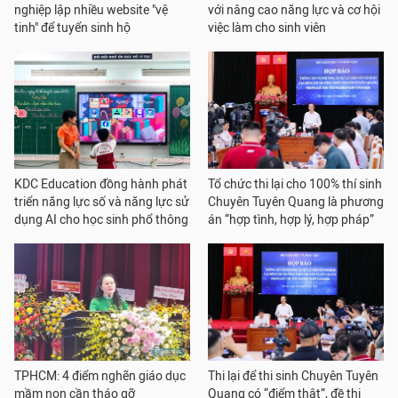
nghiệp lập nhiều website "vệ
với nâng cao năng lực và cơ hội
tinh" để tuyển sinh hộ
việc làm cho sinh viên
KDC Education đồng hành phát
Tổ chức thi lại cho 100% thí sinh
triển năng lực số và năng lực sử
Chuyên Tuyên Quang là phương
dụng AI cho học sinh phổ thông
án “hợp tình, hợp lý, hợp pháp”
TPHCM: 4 điểm nghẽn giáo dục
Thi lại để thi sinh Chuyên Tuyên
mầm non cần tháo gỡ
Quang có “điểm thật”, đề thi