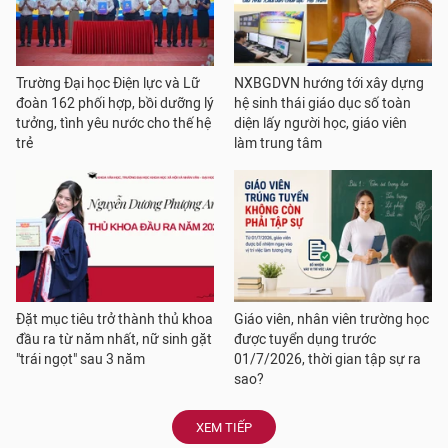
Trường Đại học Điện lực và Lữ
NXBGDVN hướng tới xây dựng
đoàn 162 phối hợp, bồi dưỡng lý
hệ sinh thái giáo dục số toàn
tưởng, tình yêu nước cho thế hệ
diện lấy người học, giáo viên
trẻ
làm trung tâm
Đặt mục tiêu trở thành thủ khoa
Giáo viên, nhân viên trường học
đầu ra từ năm nhất, nữ sinh gặt
được tuyển dụng trước
"trái ngọt" sau 3 năm
01/7/2026, thời gian tập sự ra
sao?
XEM TIẾP