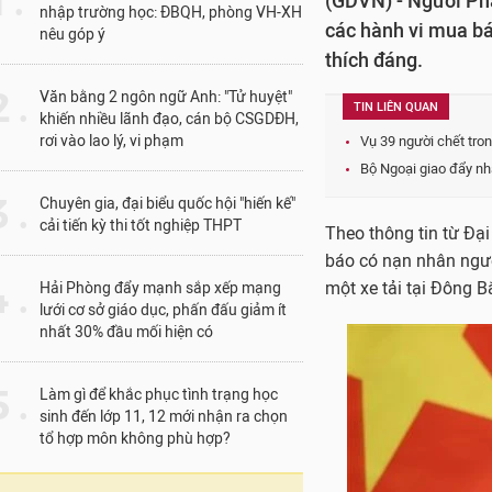
1 .
(GDVN) - Người Ph
nhập trường học: ĐBQH, phòng VH-XH
các hành vi mua bán
nêu góp ý
thích đáng.
 .
Văn bằng 2 ngôn ngữ Anh: "Tử huyệt"
TIN LIÊN QUAN
khiến nhiều lãnh đạo, cán bộ CSGDĐH,
rơi vào lao lý, vi phạm
Vụ 39 người chết tron
Bộ Ngoại giao đẩy nh
 .
Chuyên gia, đại biểu quốc hội "hiến kế"
cải tiến kỳ thi tốt nghiệp THPT
Theo thông tin từ Đạ
báo có nạn nhân người
 .
một xe tải tại Đông 
Hải Phòng đẩy mạnh sắp xếp mạng
lưới cơ sở giáo dục, phấn đấu giảm ít
nhất 30% đầu mối hiện có
 .
Làm gì để khắc phục tình trạng học
sinh đến lớp 11, 12 mới nhận ra chọn
tổ hợp môn không phù hợp?