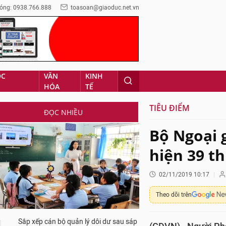
óng: 0938.766.888
toasoan@giaoduc.net.vn
ỌC
VĂN
KINH
HÓA
TẾ
TIÊU ĐIỂM
ĐỌC NHIỀU
Bộ Ngoại 
hiện 39 th
02/11/2019 10:17
Theo dõi trên
Sắp xếp cán bộ quản lý dôi dư sau sáp