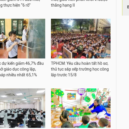
g thực hiện “6 rõ”
thăng hạng II
 dự kiến giảm 46,7% đầu
TPHCM: Yêu cầu hoàn tất hồ sơ,
sở giáo dục công lập,
thủ tục sắp xếp trường học công
áp nhiều nhất 65,1%
lập trước 15/8