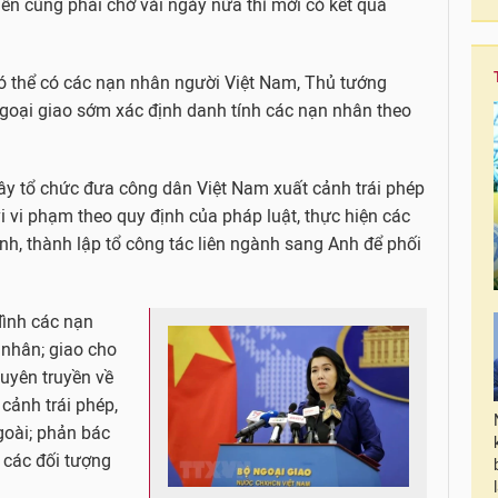
ên cũng phải chờ vài ngày nữa thì mới có kết quả
có thể có các nạn nhân người Việt Nam, Thủ tướng
goại giao sớm xác định danh tính các nạn nhân theo
dây tổ chức đưa công dân Việt Nam xuất cảnh trái phép
i vi phạm theo quy định của pháp luật, thực hiện các
nh, thành lập tổ công tác liên ngành sang Anh để phối
đình các nạn
 nhân; giao cho
tuyên truyền về
cảnh trái phép,
goài; phản bác
a các đối tượng