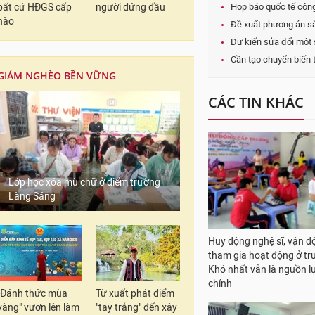
bất cứ HĐGS cấp
người đứng đầu
Họp báo quốc tế công
nào
Đề xuất phương án sắ
Dự kiến sửa đổi một 
Cần tạo chuyển biến 
GIẢM NGHÈO BỀN VỮNG
CÁC TIN KHÁC
Lớp học xóa mù chữ ở điểm trường
Làng Sáng
Huy động nghệ sĩ, vận đ
tham gia hoạt động ở tr
Khó nhất vẫn là nguồn lự
chính
"Đánh thức mùa
Từ xuất phát điểm
vàng" vươn lên làm
"tay trắng" đến xây