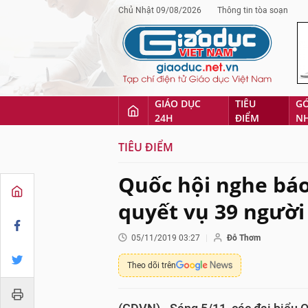
Chủ Nhật 09/08/2026
Thông tin tòa soạn
GIÁO DỤC
TIÊU
G
24H
ĐIỂM
N
TIÊU ĐIỂM
Quốc hội nghe báo
quyết vụ 39 người
05/11/2019 03:27
Đỗ Thơm
Theo dõi trên