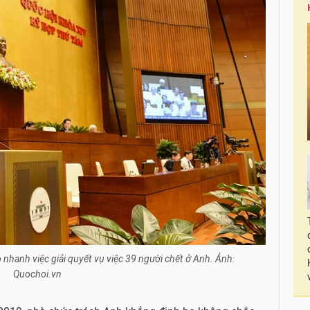
 nhanh việc giải quyết vụ việc 39 người chết ở Anh. Ảnh:
Quochoi.vn