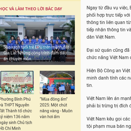
Ngay từ đầu vụ việc,
HỌC VÀ LÀM THEO LỜI BÁC DẠY
phối hợp trực tiếp v
thông tin liên quan 
tiếp nhận thông tin 
dân Việt Nam.
Sắc xanh tuổi trẻ EPU trên mảnh đất
Đại sứ quán cũng đã 
Gia Lai: Những công trình đậm dấu
chức năng Việt Nam đ
ấn chuyên môn
Hiện Bộ Công an Việt
minh danh tính các n
tin.
Việt Nam lên án mạnh
Phường Bình Phú
“Mùa đông ấm”
và THPT Nguyễn
2025: Một chút
phải bị trừng trị đích
Tất Thành tổ chức
nắng vàng - Muôn
kỷ niệm 136 năm
vàn hơi ấm
Việt Nam kêu gọi các
ngày sinh Chủ tịch
tội phạm mua bán ngư
Hồ Chí Minh