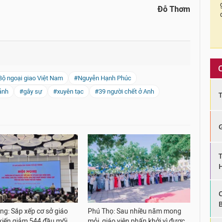
Đỗ Thơm
Bộ ngoại giao Việt Nam
#Nguyễn Hạnh Phúc
ảnh
#gây sự
#xuyên tạc
#39 người chết ở Anh
ng: Sắp xếp cơ sở giáo
Phú Thọ: Sau nhiều năm mong
kiến giảm 544 đầu mối,
mỏi, giáo viên phấn khởi vì được