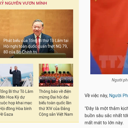
KỶ NGUYÊN VƯƠN MÌNH
Phát biểu của Tổng Bí thư Tô Lâm tại
Hội nghị toàn quốc quán triệt NQ 79,
80 của Bộ Chính trị
Người ph
Tổng Bí thư Tô Lâm
Thông báo về điện
Về việc này,
Người Ph
đến Hoa Kỳ dự
mừng Đại hội đại
cuộc họp khai mạc
biểu toàn quốc lần
"Đây là một thảm kịch
Hội đồng Hòa bình
thứ XIV của Đảng
về Gaza
Cộng sản Việt Nam
buồn sâu sắc nhất tớ
mất mát to lớn này.