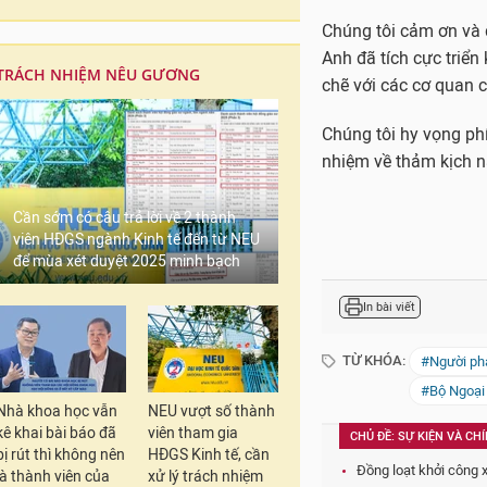
Chúng tôi cảm ơn và 
Anh đã tích cực triể
TRÁCH NHIỆM NÊU GƯƠNG
chẽ với các cơ quan 
Chúng tôi hy vọng phí
nhiệm về thảm kịch n
Cần sớm có câu trả lời về 2 thành
viên HĐGS ngành Kinh tế đến từ NEU
để mùa xét duyệt 2025 minh bạch
In bài viết
TỪ KHÓA:
#Người phá
#Bộ Ngoại
Nhà khoa học vẫn
NEU vượt số thành
kê khai bài báo đã
viên tham gia
CHỦ ĐỀ: SỰ KIỆN VÀ CH
bị rút thì không nên
HĐGS Kinh tế, cần
Đồng loạt khởi công x
là thành viên của
xử lý trách nhiệm