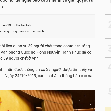
Quốc hội đã nghe báo cáo nhanh về giải quyết vụ
nh
2
hiện 39 thi thể tại Anh
ẫn đang trong giai đoạn xác minh
3
hội liên quan vụ 39 người chết trong container, sáng
m Văn phòng Quốc hội - ông Nguyễn Hạnh Phúc đã có
ệc 39 người chết ở Anh.
4
h nhận được thông tin có 39 người được tìm thấy và
Anh. Ngày 24/10/2019, cảnh sát Anh thông báo các nạn
5