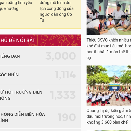
giàu bằng tình yêu
dựng mô hình du
quê hương
lịch cộng đồng của
người đàn ông Cơ
Tu
CHỦ ĐỀ NỔI BẬT
Thiếu CSVC khiến nhiều 
khó đạt mục tiêu mỗi họ
3,000
học ít nhất 1 môn thể th
TIẾNG DÂN
cụ
1,114
GÓC NHÌN
1,333
TỪ HỘI TRƯỜNG DIÊN
HỒNG
Quảng Trị dự kiến giảm 
190
CHỐNG DIỄN BIẾN HÒA
đầu mối trường học, tinh
BÌNH
khoảng 3.660 biên chế