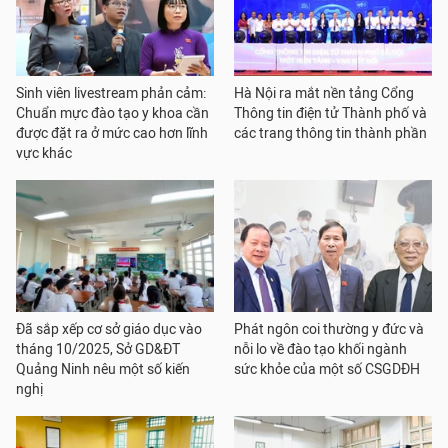
Sinh viên livestream phản cảm:
Hà Nội ra mắt nền tảng Cổng
Chuẩn mực đào tạo y khoa cần
Thông tin điện tử Thành phố và
được đặt ra ở mức cao hơn lĩnh
các trang thông tin thành phần
vực khác
Đã sắp xếp cơ sở giáo dục vào
Phát ngôn coi thường y đức và
tháng 10/2025, Sở GD&ĐT
nỗi lo về đào tạo khối ngành
Quảng Ninh nêu một số kiến
sức khỏe của một số CSGDĐH
nghị