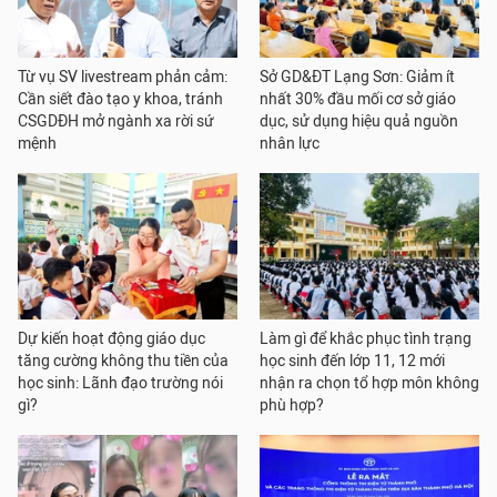
Từ vụ SV livestream phản cảm:
Sở GD&ĐT Lạng Sơn: Giảm ít
Cần siết đào tạo y khoa, tránh
nhất 30% đầu mối cơ sở giáo
CSGDĐH mở ngành xa rời sứ
dục, sử dụng hiệu quả nguồn
mệnh
nhân lực
Dự kiến hoạt động giáo dục
Làm gì để khắc phục tình trạng
tăng cường không thu tiền của
học sinh đến lớp 11, 12 mới
học sinh: Lãnh đạo trường nói
nhận ra chọn tổ hợp môn không
gì?
phù hợp?