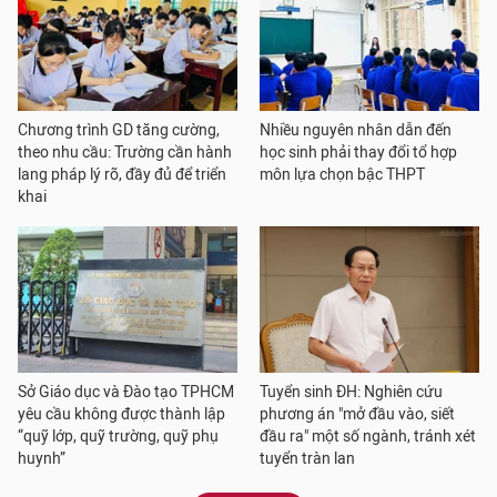
Chương trình GD tăng cường,
Nhiều nguyên nhân dẫn đến
theo nhu cầu: Trường cần hành
học sinh phải thay đổi tổ hợp
lang pháp lý rõ, đầy đủ để triển
môn lựa chọn bậc THPT
khai
Sở Giáo dục và Đào tạo TPHCM
Tuyển sinh ĐH: Nghiên cứu
yêu cầu không được thành lập
phương án "mở đầu vào, siết
“quỹ lớp, quỹ trường, quỹ phụ
đầu ra" một số ngành, tránh xét
huynh”
tuyển tràn lan