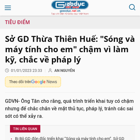
TIÊU ĐIỂM
Sở GD Thừa Thiên Huế: "Sóng và
máy tính cho em" chậm vì làm
kỹ, chắc về pháp lý
01/01/2023 23:33
AN NGUYÊN
Theo dõi trên
GDVN- Ông Tân cho rằng, quá trình triển khai tuy có chậm
nhưng để chắc chắn về mặt thủ tục, pháp lý, tránh các sai
sót có thể xảy ra.
TIN LIÊN QUAN
Bị Bộ GD đôn đốc triển khai “Sóng và máy tính cho em”, Sở GD