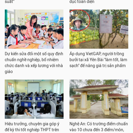
suất"
dục toàn diện
Dự kiến sửa đổi một số quy định
Áp dụng VietGAP, người trồng
chuẩn nghề nghiệp, bổ nhiệm
bưởi tại xã Yên Bài "làm tốt, làm
chức danh và xếp lương với nhà
sạch" để nâng giá trị sản phẩm
giáo
Hiệu trưởng, chuyên gia góp ý
Nghệ An: Có trường điểm chuẩn
để kỳ thi tốt nghiệp THPT trên
vào 10 chưa đến 3 điểm/môn,