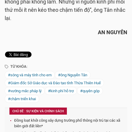
không phải không làm. Nhưng vì nguồn kinh phí mỗi
thứ mỗi ít nên kéo theo chậm tiến độ”, ông Tân nhắc
lại.
AN NGUYÊN
TỪ KHÓA:
#sóng và máy tính cho em
#ông Nguyễn Tân
#Giám đốc Sở Giáo dục và Đào tạo tỉnh Thừa Thiên Huế
#vướng mắc pháp lý
#kinh phí hỗ trợ
#quyên góp
#chậm triển khai
CHỦ ĐỀ : SỰ KIỆN VÀ CHÍNH SÁCH
Đồng loạt khởi công xây dựng trường phổ thông nội trú tại các xã
biên giới đất liền*