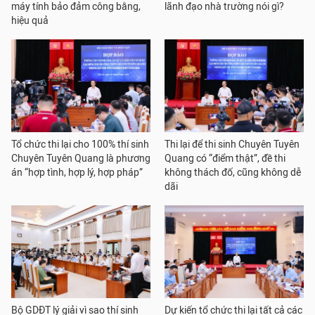
máy tính bảo đảm công bằng,
lãnh đạo nhà trường nói gì?
hiệu quả
Tổ chức thi lại cho 100% thí sinh
Thi lại để thi sinh Chuyên Tuyên
Chuyên Tuyên Quang là phương
Quang có “điểm thật”, đề thi
án “hợp tình, hợp lý, hợp pháp”
không thách đố, cũng không dễ
dãi
Bộ GDĐT lý giải vì sao thí sinh
Dự kiến tổ chức thi lại tất cả các