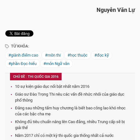
Nguyễn Văn Lự
TỪ KHÓA:
#giành điểm cao
#môn thi
#học thuộc
#đọc kỹ
#phần Đọc-hiểu
#môn Ngữ văn
CHỦ ĐỀ : THI QUỐC GIA 2016
10 sự kiện giáo dục nổi bật nhất năm 2016
Giáo sư Đào Trọng Thi nêu các vấn đề nhức nhối của giáo dục
phổ thông
Đằng sau những tấm huy chương là biết bao công lao khó nhọc
của các bậc cha mẹ
Không đủ tiêu chuẩn nâng lên Cao đẳng, nhiều Trung cấp sẽ bị
giải thể
Năm 2017 chỉ có một kỳ thi quốc gia thống nhất cả nước