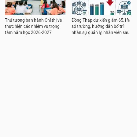
Thủ tướng ban hành Chỉ thị về
Đồng Tháp dự kiến giảm 65,1%
thực hiện các nhiệm vụ trọng
số trường, hướng dẫn bố trí
tâm năm học 2026-2027
nhân sự quản lý, nhân viên sau
sắp xếp
Đại học Kinh tế Quốc dân trao
Sẽ giảm hơn 17.000 đầu mối cơ
bằng tốt nghiệp cho hơn 2.000
sở giáo dục công lập
sinh viên đại học chính quy