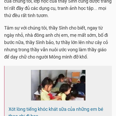
của chúng tôi, lớp học của thầy Sình cũng được trang
trí rất đầy đủ các dụng cụ, tranh ảnh học tập... mọi
thứ đều rất tinh tươm.
Tâm sự với chúng tôi, thầy Sình cho biết, ngay từ
ngày nhỏ, nhà đông anh chị em, mẹ mất sớm, bố đi
bước nữa, thầy Sình bảo, tự thầy lớn lên như cây cỏ
nhưng trong thầy vẫn nuôi ước vọng làm thầy giáo
để dạy chữ cho người Mông mình đỡ khổ.
Xót lòng tiếng khóc khát sữa của những em bé