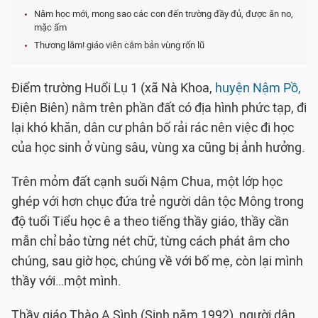
Năm học mới, mong sao các con đến trường đầy đủ, được ăn no,
mặc ấm
Thương lắm! giáo viên cắm bản vùng rốn lũ
Điểm trường Huổi Lụ 1 (xã Nà Khoa,
huyện Nậm Pồ,
Điện Biên) nằm trên phần đất có địa hình phức tạp, đi
lại khó khăn, dân cư phân bố rải rác nên việc đi học
của học sinh ở vùng sâu, vùng xa cũng bị ảnh hưởng.
Trên mỏm đất cạnh suối Nậm Chua, một lớp học
ghép với hơn chục đứa trẻ người dân tộc Mông trong
độ tuổi Tiểu học ê a theo tiếng thầy giáo, thầy cần
mẫn chỉ bảo từng nét chữ, từng cách phát âm cho
chúng, sau giờ học, chúng về với bố mẹ, còn lại mình
thầy với…một mình.
Thầy giáo Thào A Sình (Sinh năm 1992), người dân