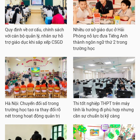
Quy định về cơ cấu, chính sách
Nhiều cơ sở giáo dục ở Hải
với cán bộ quản lý, nhân sự hỗ
Phòng nỗ lực đưa Tiếng Anh
trợ giáo dục khi sắp xếp CSGD
thành ngôn ngữ thứ 2 trong
trường học
Hà Nội: Chuyển đổi số trong
Thi tốt nghiệp THPT trên máy
trường học tạo ra thay đổi rõ
tính là hướng đi phù hợp nhưng
nét trong hoạt động quản trị
cần sự chuẩn bị kỹ càng