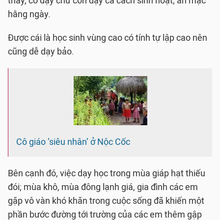
thầy, cô dạy chữ còn dạy cả cách sinh hoạt, ăn mặc
hằng ngày.
Được cái là học sinh vùng cao có tính tự lập cao nên
cũng dễ dạy bảo.
Cô giáo ‘siêu nhân’ ở Nộc Cốc
Bên cạnh đó, việc dạy học trong mùa giáp hạt thiếu
đói; mùa khô, mùa đông lạnh giá, gia đình các em
gặp vô vàn khó khăn trong cuộc sống đã khiến một
phần bước đường tới trường của các em thêm gập