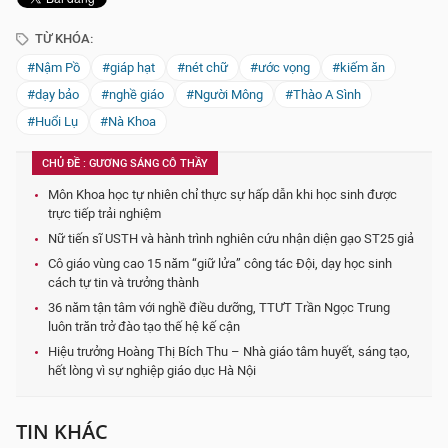
TỪ KHÓA:
#Nậm Pồ
#giáp hạt
#nét chữ
#ước vọng
#kiếm ăn
#dạy bảo
#nghề giáo
#Người Mông
#Thào A Sình
#Huổi Lụ
#Nà Khoa
CHỦ ĐỀ : GƯƠNG SÁNG CÔ THẦY
Môn Khoa học tự nhiên chỉ thực sự hấp dẫn khi học sinh được
trực tiếp trải nghiệm
Nữ tiến sĩ USTH và hành trình nghiên cứu nhận diện gạo ST25 giả
Cô giáo vùng cao 15 năm “giữ lửa” công tác Đội, dạy học sinh
cách tự tin và trưởng thành
36 năm tận tâm với nghề điều dưỡng, TTƯT Trần Ngọc Trung
luôn trăn trở đào tạo thế hệ kế cận
Hiệu trưởng Hoàng Thị Bích Thu – Nhà giáo tâm huyết, sáng tạo,
hết lòng vì sự nghiệp giáo dục Hà Nội
TIN KHÁC