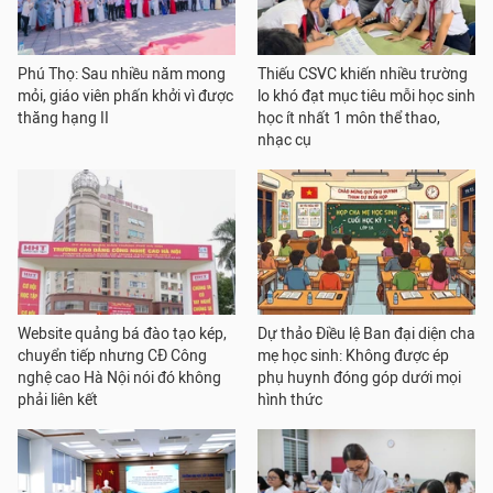
Phú Thọ: Sau nhiều năm mong
Thiếu CSVC khiến nhiều trường
mỏi, giáo viên phấn khởi vì được
lo khó đạt mục tiêu mỗi học sinh
thăng hạng II
học ít nhất 1 môn thể thao,
nhạc cụ
Website quảng bá đào tạo kép,
Dự thảo Điều lệ Ban đại diện cha
chuyển tiếp nhưng CĐ Công
mẹ học sinh: Không được ép
nghệ cao Hà Nội nói đó không
phụ huynh đóng góp dưới mọi
phải liên kết
hình thức