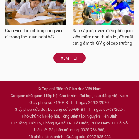
Giáo viên làm những công việc
Sau sắp xếp, việc điều phối giáo
gì trong thời gian nghỉ hè?
viên mầm non thuận lợi, đề xuất
cắt giảm thi GV giỏi cấp trường
XEM TIẾP
© Tạp chí điện tử Giáo dục Việt Nam
Cơ quan chủ quản
: Hiệp hội Các trường đại học, cao đẳng Việt Nam.
Giấy phép số 74/GP-BTTTT ngày 26/02/2020.
Giấy phép sửa đổi, bổ sung số 50/GP-BTTTT ngày 05/03/2024.
Phó Chủ tịch Hiệp hội, Tổng Biên tập
: Nguyễn Tiến Bình
ĐC: Tầng 3 Khu A, Phòng 3,4 số 141 Lê Duẩn, P.Cửa Nam, TP.Hà Nội
Liên hệ: Bộ phận nội dung: 0938.766.888;
Bộ phận Hành chính - Quảng cáo: 0987.835.033