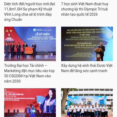
Diện tích đất/người học mới đạt
7 học sinh Việt Nam đoạt huy
11,8m², ĐH Sư phạm Kỹ thuật
chương kỳ thi Olympic Trí tuệ
Vĩnh Long chia sẻ lộ trình đáp
nhân tạo quốc tế 2026
ứng Chuẩn
Trường Đại học Tài chính –
Xây dựng hệ sinh thái Dược Việt
Marketing đặt mục tiêu vào top
Nam để tăng sức cạnh tranh
50 CSGDĐH tại Việt Nam vào
năm 2030