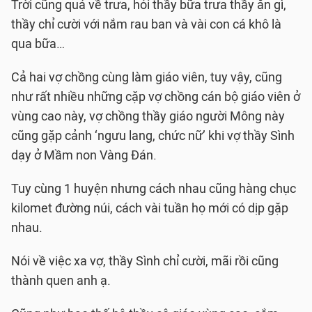
Trời cũng quá về trưa, hỏi thầy bữa trưa thầy ăn gì,
i
thầy chỉ cười với nắm rau ban và vài con cá khô là
qua bữa…
d
Cả hai vợ chồng cùng làm giáo viên, tuy vậy, cũng
e
như rất nhiều những cặp vợ chồng cán bộ giáo viên ở
vùng cao này, vợ chồng thầy giáo người Mông này
o
cũng gặp cảnh ‘ngưu lang, chức nữ’ khi vợ thầy Sình
dạy ở Mầm non Vàng Đán.
Tuy cùng 1 huyện nhưng cách nhau cũng hàng chục
kilomet đường núi, cách vài tuần họ mới có dịp gặp
nhau.
Nói về việc xa vợ, thầy Sình chỉ cười, mãi rồi cũng
thành quen anh ạ.