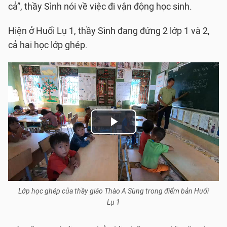
cả”, thầy Sình nói về việc đi vận động học sinh.
Hiện ở Huổi Lụ 1, thầy Sình đang đứng 2 lớp 1 và 2,
cả hai học lớp ghép.
P
l
a
Lớp học ghép của thầy giáo Thào A Sùng trong điểm bản Huổi
y
Lụ 1
V