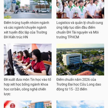
Điểm trúng tuyển nhóm ngành
Logistics và quản lý chuỗi cung
và các ngành/chuyên ngành
ứng tiếp tục dẫn đầu điểm
xét tuyển độc lập của Trường
chuẩn ĐH Tài nguyên và Môi
ĐH Kiến trúc HN
trường TPHCM
Đề xuất đưa môn Tin học vào tổ
Điểm chuẩn năm 2026 của
hợp xét học bổng ngành khoa
Trường Đại học Cửu Long dao
học cơ bản, công nghệ chiến
động từ 15 - 22 điểm
lược