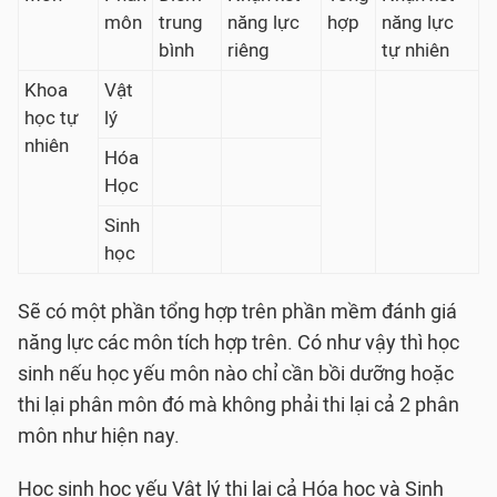
môn
trung
năng lực
hợp
năng lực
bình
riêng
tự nhiên
Khoa
Vật
học tự
lý
nhiên
Hóa
Học
Sinh
học
Sẽ có một phần tổng hợp trên phần mềm đánh giá
năng lực các môn tích hợp trên. Có như vậy thì học
sinh nếu học yếu môn nào chỉ cần bồi dưỡng hoặc
thi lại phân môn đó mà không phải thi lại cả 2 phân
môn như hiện nay.
Học sinh học yếu Vật lý thi lại cả Hóa học và Sinh