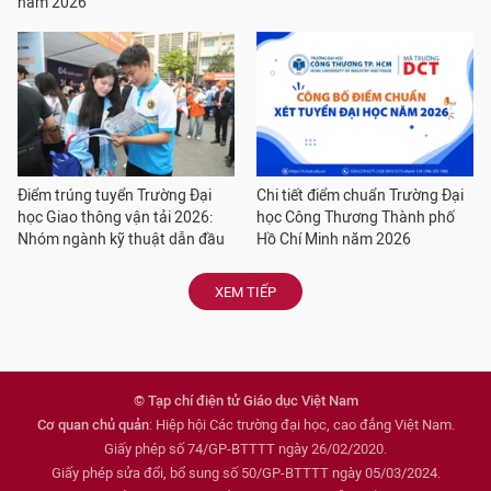
năm 2026
Điểm trúng tuyển Trường Đại
Chi tiết điểm chuẩn Trường Đại
học Giao thông vận tải 2026:
học Công Thương Thành phố
Nhóm ngành kỹ thuật dẫn đầu
Hồ Chí Minh năm 2026
XEM TIẾP
© Tạp chí điện tử Giáo dục Việt Nam
Cơ quan chủ quản
: Hiệp hội Các trường đại học, cao đẳng Việt Nam.
Giấy phép số 74/GP-BTTTT ngày 26/02/2020.
Giấy phép sửa đổi, bổ sung số 50/GP-BTTTT ngày 05/03/2024.