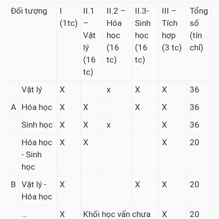
Đối tượng
I
II.1
II.2 –
II.3-
III –
Tổng
(1tc)
–
Hóa
Sinh
Tích
số
Vật
học
học
hợp
(tín
lý
(16
(16
(3 tc)
chỉ)
(16
tc)
tc)
tc)
Vật lý
X
x
X
X
36
A
Hóa học
X
X
X
X
36
Sinh học
X
X
x
X
36
Hóa học
X
X
X
20
- Sinh
học
B
Vật lý -
X
X
X
20
Hóa học
…
X
Khối học vấn chưa
X
20