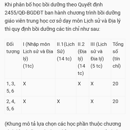
Khi phân bố học bồi dưỡng theo Quyết định
2455/QĐ-BGDĐT ban hành chương trình bồi dưỡng
giáo viên trung học cơ sở dạy môn Lịch sử và Địa lý
thì quy định bồi dưỡng các tín chỉ như sau:
Đối
I (Nhập môn
II.1(Lịch
II.2
III (Lịch
Tổng
tượng
Lịch sử và Địa
Sử)
(Địa
sử và
số
lý)
(14 tc)
lý)
Địa lý)
(tín
(1tc)
(14
(5 tc)
chỉ)
tc)
1, 3,
X
X
X
20
5, 6
2, 4,
X
X
X
20
5, 6
(Khung mô tả lựa chọn các học phần thuộc chương