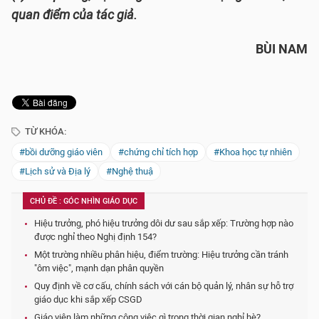
quan điểm của tác giả.
BÙI NAM
TỪ KHÓA:
#bồi dưỡng giáo viên
#chứng chỉ tích hợp
#Khoa học tự nhiên
#Lịch sử và Địa lý
#Nghệ thuậ
CHỦ ĐỀ : GÓC NHÌN GIÁO DỤC
Hiệu trưởng, phó hiệu trưởng dôi dư sau sắp xếp: Trường hợp nào
được nghỉ theo Nghị định 154?
Một trường nhiều phân hiệu, điểm trường: Hiệu trưởng cần tránh
"ôm việc", mạnh dạn phân quyền
Quy định về cơ cấu, chính sách với cán bộ quản lý, nhân sự hỗ trợ
giáo dục khi sắp xếp CSGD
Giáo viên làm những công việc gì trong thời gian nghỉ hè?