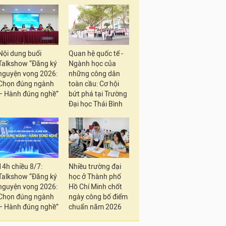
Nội dung buổi
Quan hệ quốc tế -
Talkshow “Đăng ký
Ngành học của
nguyện vọng 2026:
những công dân
Chọn đúng ngành
toàn cầu: Cơ hội
– Hành đúng nghề”
bứt phá tại Trường
Đại học Thái Bình
14h chiều 8/7:
Nhiều trường đại
Talkshow “Đăng ký
học ở Thành phố
nguyện vọng 2026:
Hồ Chí Minh chốt
Chọn đúng ngành
ngày công bố điểm
– Hành đúng nghề”
chuẩn năm 2026