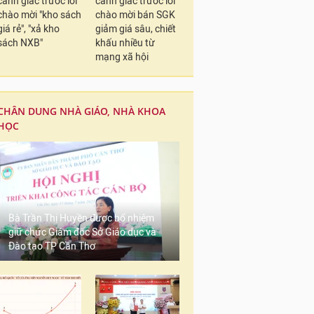
cảnh giác trước lời
cảnh giác trước lời
chào mời "kho sách
chào mời bán SGK
giá rẻ", "xả kho
giảm giá sâu, chiết
sách NXB"
khấu nhiều từ
mạng xã hội
CHÂN DUNG NHÀ GIÁO, NHÀ KHOA
HỌC
Bà Trần Thị Huyền được bổ nhiệm
giữ chức Giám đốc Sở Giáo dục và
Đào tạo TP Cần Thơ