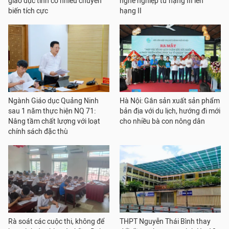
giáo dục tỉnh có nhiều chuyển
nghề nghiệp từ hạng III lên
biến tích cực
hạng II
Ngành Giáo dục Quảng Ninh
Hà Nội: Gắn sản xuất sản phẩm
sau 1 năm thực hiện NQ 71:
bản địa với du lịch, hướng đi mới
Nâng tầm chất lượng với loạt
cho nhiều bà con nông dân
chính sách đặc thù
Rà soát các cuộc thi, không để
THPT Nguyễn Thái Bình thay