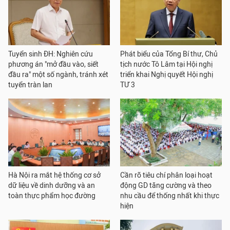
Tuyển sinh ĐH: Nghiên cứu
Phát biểu của Tổng Bí thư, Chủ
phương án "mở đầu vào, siết
tịch nước Tô Lâm tại Hội nghị
đầu ra" một số ngành, tránh xét
triển khai Nghị quyết Hội nghị
tuyển tràn lan
TƯ 3
Hà Nội ra mắt hệ thống cơ sở
Cần rõ tiêu chí phân loại hoạt
dữ liệu về dinh dưỡng và an
động GD tăng cường và theo
toàn thực phẩm học đường
nhu cầu để thống nhất khi thực
hiện