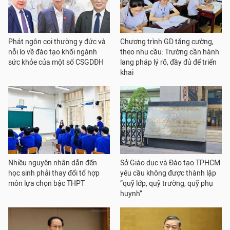
Phát ngôn coi thường y đức và
Chương trình GD tăng cường,
nỗi lo về đào tạo khối ngành
theo nhu cầu: Trường cần hành
sức khỏe của một số CSGDĐH
lang pháp lý rõ, đầy đủ để triển
khai
Nhiều nguyên nhân dẫn đến
Sở Giáo dục và Đào tạo TPHCM
học sinh phải thay đổi tổ hợp
yêu cầu không được thành lập
môn lựa chọn bậc THPT
“quỹ lớp, quỹ trường, quỹ phụ
huynh”