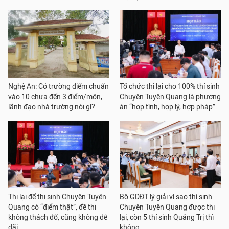
Nghệ An: Có trường điểm chuẩn
Tổ chức thi lại cho 100% thí sinh
vào 10 chưa đến 3 điểm/môn,
Chuyên Tuyên Quang là phương
lãnh đạo nhà trường nói gì?
án “hợp tình, hợp lý, hợp pháp”
Thi lại để thi sinh Chuyên Tuyên
Bộ GDĐT lý giải vì sao thí sinh
Quang có “điểm thật”, đề thi
Chuyên Tuyên Quang được thi
không thách đố, cũng không dễ
lại, còn 5 thí sinh Quảng Trị thì
dãi
không