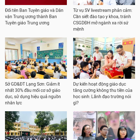
Đổi tên Ban Tuyên giáo và Dân
Từ vụ SV livestream phản cảm:
vận Trung ương thành Ban
Cần siết đào tạo y khoa, tránh
Tuyên giáo Trung ương
CSGDĐH mở ngành xa rời sứ
mệnh
Sở GD&ĐT Lạng Sơn: Giảm ít
Dự kiến hoạt động giáo dục
nhất 30% đầu mối cơ sở giáo
tăng cường không thu tiền của
dục, sử dụng hiệu quả nguồn
học sinh: Lãnh đạo trường nói
nhân lực
gì?