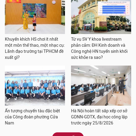
Khuyến khích HS chơi ít nhất
Từ vụ SV Y khoa livestream
một môn thể thao, một nhạc cụ:
phản cảm: ĐH Kinh doanh và
Lãnh đạo trường tại TPHCM đề
Công nghệ HN tuyển sinh khối
xuất gì?
sức khỏe ra sao?
Ấn tượng chuyến tàu đặc biệt
Hà Nội hoàn tất sắp xếp cơ sở
của Công đoàn phường Cửa
GDNN-GDTX, đại học công lập
Nam
trước ngày 25/8/2026