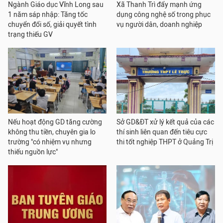
Ngành Giáo dục Vĩnh Long sau
Xã Thanh Trì đẩy mạnh ứng
1 năm sáp nhập: Tăng tốc
dụng công nghệ số trong phục
chuyển đổi số, giải quyết tình
vụ người dân, doanh nghiệp
trạng thiếu GV
Nếu hoạt động GD tăng cường
Sở GD&ĐT xử lý kết quả của các
không thu tiền, chuyên gia lo
thí sinh liên quan đến tiêu cực
trường "có nhiệm vụ nhưng
thi tốt nghiệp THPT ở Quảng Trị
thiếu nguồn lực"