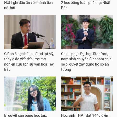
HUIT ghi dấu ấn với thành tích
2 học bổng toàn phần tại Nhật
nổi bật
Bản
Giành 3 học bổng tiến sĩ tại Mỹ,
Chinh phục Đại học Stanford,
thầy giáo viết tiếp ước mơ
nam sinh chuyên Sư phạm chia
nghiên cứu lịch sử văn hóa Tây
sẻ bí quyết xây dựng hồ sơ ấn
Bắc
tượng
Bí quyết cân bằng học tập,
Học sinh THPT đạt 1440 điểm