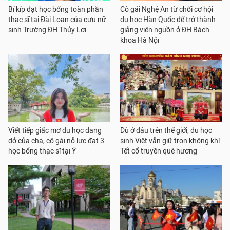
Bí kíp đạt học bổng toàn phần
Cô gái Nghệ An từ chối cơ hội
thạc sĩ tại Đài Loan của cựu nữ
du học Hàn Quốc để trở thành
sinh Trường ĐH Thủy Lợi
giảng viên nguồn ở ĐH Bách
khoa Hà Nội
Viết tiếp giấc mơ du học dang
Dù ở đâu trên thế giới, du học
dở của cha, cô gái nỗ lực đạt 3
sinh Việt vẫn giữ trọn không khí
học bổng thạc sĩ tại Ý
Tết cổ truyền quê hương