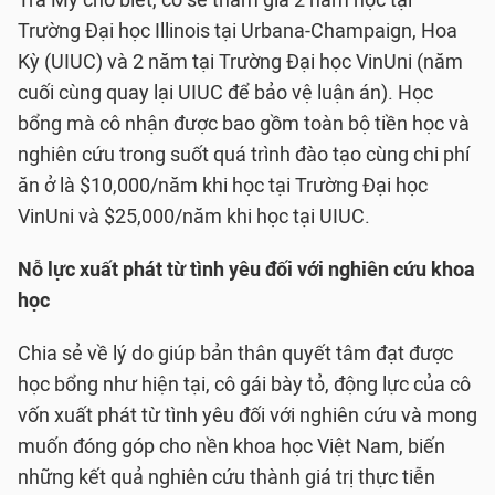
Trà My cho biết, cô sẽ tham gia 2 năm học tại
Trường Đại học Illinois tại Urbana-Champaign, Hoa
Kỳ (UIUC) và 2 năm tại Trường Đại học VinUni (năm
cuối cùng quay lại UIUC để bảo vệ luận án). Học
bổng mà cô nhận được bao gồm toàn bộ tiền học và
nghiên cứu trong suốt quá trình đào tạo cùng chi phí
ăn ở là $10,000/năm khi học tại Trường Đại học
VinUni và $25,000/năm khi học tại UIUC.
Nỗ lực xuất phát từ tình yêu đối với nghiên cứu khoa
học
Chia sẻ về lý do giúp bản thân quyết tâm đạt được
học bổng như hiện tại, cô gái bày tỏ, động lực của cô
vốn xuất phát từ tình yêu đối với nghiên cứu và mong
muốn đóng góp cho nền khoa học Việt Nam, biến
những kết quả nghiên cứu thành giá trị thực tiễn