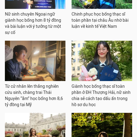
Nữ sinh chuyên Ngoại ngữ
Chinh phục học bổng thạc sĩ
giành học bổng hơn 8 tỷ đồng
toàn phần tại châu Âu nhờ bài
và bài luận với ý tưởng từ một
luận về kinh tế Việt Nam
sự cố
Từ cử nhân lên thẳng nghiên
Giành học bổng thạc sĩ toàn
cứu sinh, chàng trai Thái
phần ở ĐH Thượng Hải, nữ sinh
Nguyên “ẵm” học bổng hơn 8,6
chia sẻ cách tạo dấu ấn trong
tỷ đồng tại Mỹ
hồ sơ du học