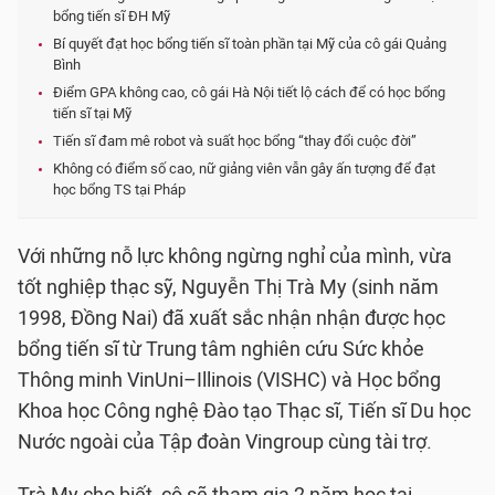
bổng tiến sĩ ĐH Mỹ
Bí quyết đạt học bổng tiến sĩ toàn phần tại Mỹ của cô gái Quảng
Bình
Điểm GPA không cao, cô gái Hà Nội tiết lộ cách để có học bổng
tiến sĩ tại Mỹ
Tiến sĩ đam mê robot và suất học bổng “thay đổi cuộc đời”
Không có điểm số cao, nữ giảng viên vẫn gây ấn tượng để đạt
học bổng TS tại Pháp
Với những nỗ lực không ngừng nghỉ của mình, vừa
tốt nghiệp thạc sỹ, Nguyễn Thị Trà My (sinh năm
1998, Đồng Nai) đã xuất sắc nhận nhận được học
bổng tiến sĩ từ Trung tâm nghiên cứu Sức khỏe
Thông minh VinUni–Illinois (VISHC) và Học bổng
Khoa học Công nghệ Đào tạo Thạc sĩ, Tiến sĩ Du học
Nước ngoài của Tập đoàn Vingroup cùng tài trợ.