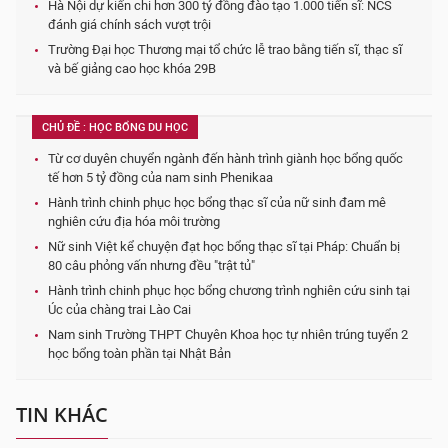
Hà Nội dự kiến chi hơn 300 tỷ đồng đào tạo 1.000 tiến sĩ: NCS
đánh giá chính sách vượt trội
Trường Đại học Thương mại tổ chức lễ trao bằng tiến sĩ, thạc sĩ
và bế giảng cao học khóa 29B
CHỦ ĐỀ : HỌC BỔNG DU HỌC
Từ cơ duyên chuyển ngành đến hành trình giành học bổng quốc
tế hơn 5 tỷ đồng của nam sinh Phenikaa
Hành trình chinh phục học bổng thạc sĩ của nữ sinh đam mê
nghiên cứu địa hóa môi trường
Nữ sinh Việt kể chuyện đạt học bổng thạc sĩ tại Pháp: Chuẩn bị
80 câu phỏng vấn nhưng đều "trật tủ"
Hành trình chinh phục học bổng chương trình nghiên cứu sinh tại
Úc của chàng trai Lào Cai
Nam sinh Trường THPT Chuyên Khoa học tự nhiên trúng tuyển 2
học bổng toàn phần tại Nhật Bản
TIN KHÁC