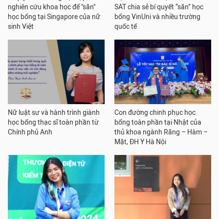
nghiên cứu khoa học để "săn"
SAT chia sẻ bí quyết “săn” học
học bổng tại Singapore của nữ
bổng VinUni và nhiều trường
sinh Việt
quốc tế
Nữ luật sư và hành trình giành
Con đường chinh phục học
học bổng thạc sĩ toàn phần từ
bổng toàn phần tại Nhật của
Chính phủ Anh
thủ khoa ngành Răng – Hàm –
Mặt, ĐH Y Hà Nội