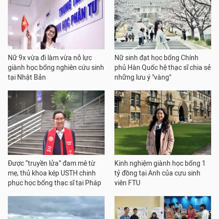
Nữ 9x vừa đi làm vừa nỗ lực
Nữ sinh đạt học bổng Chính
giành học bổng nghiên cứu sinh
phủ Hàn Quốc hệ thạc sĩ chia sẻ
tại Nhật Bản
những lưu ý "vàng"
Được “truyền lửa” đam mê từ
Kinh nghiệm giành học bổng 1
mẹ, thủ khoa kép USTH chinh
tỷ đồng tại Anh của cựu sinh
phục học bổng thạc sĩ tại Pháp
viên FTU