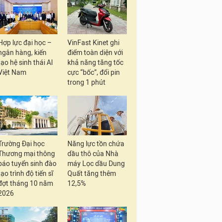
Hợp lực đại học –
VinFast Kinet ghi
ngân hàng, kiến
điểm toàn diện với
tạo hệ sinh thái AI
khả năng tăng tốc
Việt Nam
cực “bốc”, đổi pin
trong 1 phút
Trường Đại học
Năng lực tồn chứa
Thương mại thông
dầu thô của Nhà
báo tuyển sinh đào
máy Lọc dầu Dung
tạo trình độ tiến sĩ
Quất tăng thêm
đợt tháng 10 năm
12,5%
2026