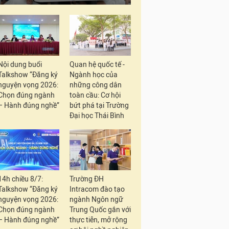
Nội dung buổi
Quan hệ quốc tế -
Talkshow “Đăng ký
Ngành học của
nguyện vọng 2026:
những công dân
Chọn đúng ngành
toàn cầu: Cơ hội
– Hành đúng nghề”
bứt phá tại Trường
Đại học Thái Bình
14h chiều 8/7:
Trường ĐH
Talkshow “Đăng ký
Intracom đào tạo
nguyện vọng 2026:
ngành Ngôn ngữ
Chọn đúng ngành
Trung Quốc gắn với
– Hành đúng nghề”
thực tiễn, mở rộng