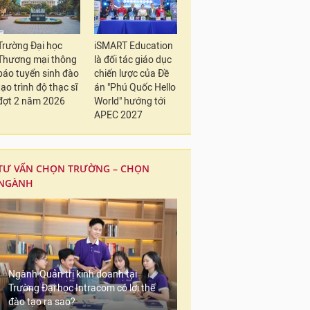
Trường Đại học
iSMART Education
Thương mại thông
là đối tác giáo dục
báo tuyển sinh đào
chiến lược của Đề
tạo trình độ thạc sĩ
án "Phú Quốc Hello
đợt 2 năm 2026
World" hướng tới
APEC 2027
TƯ VẤN CHỌN TRƯỜNG – CHỌN
NGÀNH
Ngành Quản trị kinh doanh tại
Trường Đại học Intracom có lợi thế
đào tạo ra sao?