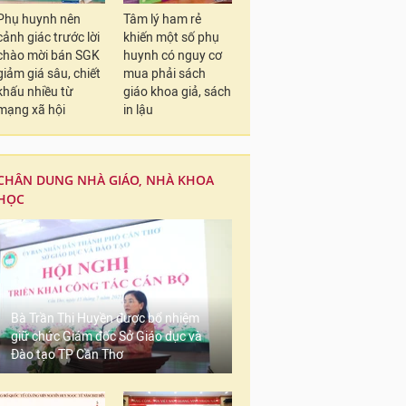
Phụ huynh nên
Tâm lý ham rẻ
cảnh giác trước lời
khiến một số phụ
chào mời bán SGK
huynh có nguy cơ
giảm giá sâu, chiết
mua phải sách
khấu nhiều từ
giáo khoa giả, sách
mạng xã hội
in lậu
CHÂN DUNG NHÀ GIÁO, NHÀ KHOA
HỌC
Bà Trần Thị Huyền được bổ nhiệm
giữ chức Giám đốc Sở Giáo dục và
Đào tạo TP Cần Thơ