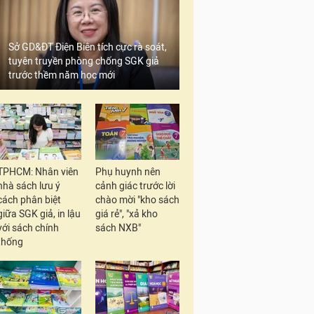
Sở GD&ĐT Điện Biên tích cực rà soát,
tuyên truyền phòng chống SGK giả
trước thềm năm học mới
TPHCM: Nhân viên
Phụ huynh nên
nhà sách lưu ý
cảnh giác trước lời
cách phân biệt
chào mời "kho sách
giữa SGK giả, in lậu
giá rẻ", "xả kho
với sách chính
sách NXB"
thống