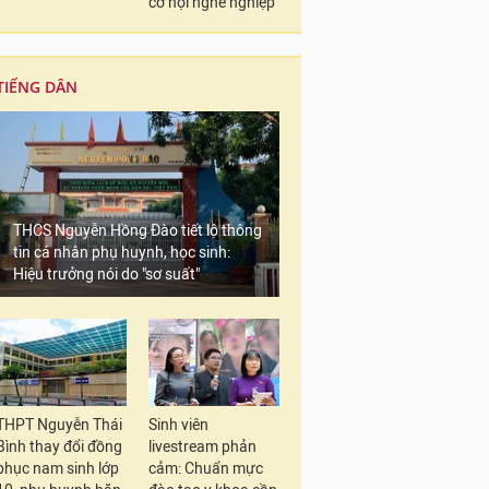
cơ hội nghề nghiệp
TIẾNG DÂN
THCS Nguyễn Hồng Đào tiết lộ thông
tin cá nhân phụ huynh, học sinh:
Hiệu trưởng nói do "sơ suất"
THPT Nguyễn Thái
Sinh viên
Bình thay đổi đồng
livestream phản
phục nam sinh lớp
cảm: Chuẩn mực