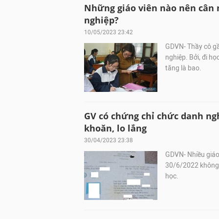
Những giáo viên nào nên cân 
nghiệp?
10/05/2023 23:42
GDVN- Thầy cô gầ
nghiệp. Bởi, đi h
tăng là bao.
GV có chứng chỉ chức danh ng
khoăn, lo lắng
30/04/2023 23:38
GDVN- Nhiều giáo
30/6/2022 không 
học.