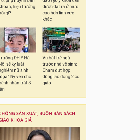
10, phụ huynh băn
đào tạo y khoa cần
khoăn, hiệu trưởng
được đặt ra ở mức
nói gì?
cao hơn lĩnh vực
khác
Trường ĐH Y Hà
Vụ bắt trẻ ngủ
Nội sẽ kỷ luật
trước nhà vệ sinh:
nghiêm nữ sinh
Chấm dứt hợp
"dọa" lấy ven cho
đồng lao động 2 cô
bệnh nhân trật 3
giáo
lần
CHỐNG SẢN XUẤT, BUÔN BÁN SÁCH
GIÁO KHOA GIẢ