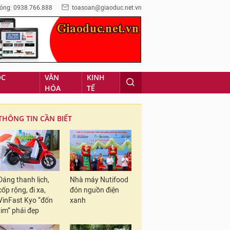
óng: 0938.766.888
toasoan@giaoduc.net.vn
ỌC
VĂN
KINH
HÓA
TẾ
THÔNG TIN CẦN BIẾT
Dáng thanh lịch,
Nhà máy Nutifood
cốp rộng, đi xa,
đón nguồn điện
VinFast Kyo “đốn
xanh
tim” phái đẹp