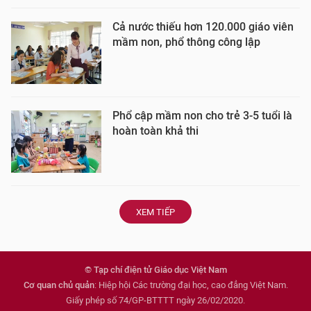
Cả nước thiếu hơn 120.000 giáo viên
mầm non, phổ thông công lập
Phổ cập mầm non cho trẻ 3-5 tuổi là
hoàn toàn khả thi
XEM TIẾP
© Tạp chí điện tử Giáo dục Việt Nam
Cơ quan chủ quản
: Hiệp hội Các trường đại học, cao đẳng Việt Nam.
Giấy phép số 74/GP-BTTTT ngày 26/02/2020.