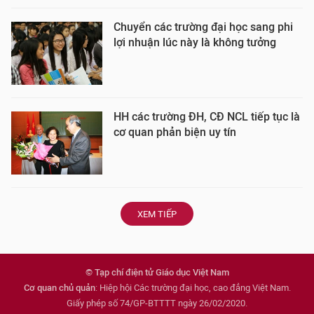
Chuyển các trường đại học sang phi
lợi nhuận lúc này là không tưởng
HH các trường ĐH, CĐ NCL tiếp tục là
cơ quan phản biện uy tín
XEM TIẾP
© Tạp chí điện tử Giáo dục Việt Nam
Cơ quan chủ quản
: Hiệp hội Các trường đại học, cao đẳng Việt Nam.
Giấy phép số 74/GP-BTTTT ngày 26/02/2020.