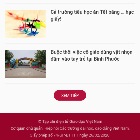
Cả trường tiểu học ăn Tết bằng … hạc
giấy!
Buộc thôi việc cô giáo dùng vật nhọn
đâm vào tay trẻ tại Bình Phước
XEM TIẾP
© Tạp chí điện tử Giáo dục Việt Nam
Cơ quan chủ quản
: Hiệp hội Các trường đại học, cao đẳng Việt Nam.
Giấy phép số 74/GP-BTTTT ngày 26/02/2020.