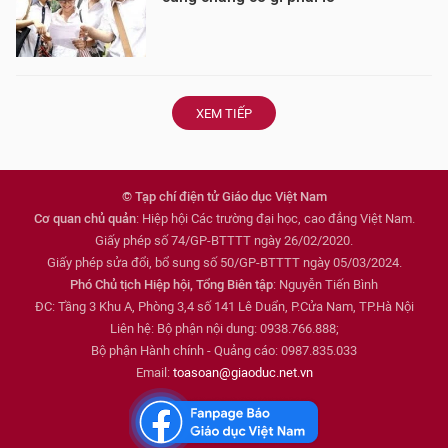
XEM TIẾP
© Tạp chí điện tử Giáo dục Việt Nam
Cơ quan chủ quản
: Hiệp hội Các trường đại học, cao đẳng Việt Nam.
Giấy phép số 74/GP-BTTTT ngày 26/02/2020.
Giấy phép sửa đổi, bổ sung số 50/GP-BTTTT ngày 05/03/2024.
Phó Chủ tịch Hiệp hội, Tổng Biên tập
: Nguyễn Tiến Bình
ĐC: Tầng 3 Khu A, Phòng 3,4 số 141 Lê Duẩn, P.Cửa Nam, TP.Hà Nội
Liên hệ: Bộ phận nội dung: 0938.766.888;
Bộ phận Hành chính - Quảng cáo: 0987.835.033
Email:
toasoan@giaoduc.net.vn