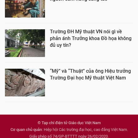
Trường ĐH Mỹ thuật VN nói gì về
phản ánh Trưởng khoa Đồ họa không
đủ uy tín?
“Mỹ” và “Thuật” của ông Hiệu trưởng
Trường Đại học Mỹ thuật Việt Nam
© Tạp chí điện tử Giáo dục Việt Nam
Cơ quan chủ quản
: Hiệp hội Các trường đại học, cao đẳng Việt Nam.
Giấy phép số 74/GP-BTTTT ngày 26/02/2020.