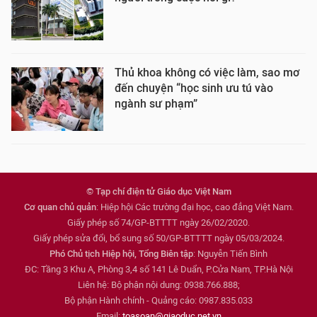
Thủ khoa không có việc làm, sao mơ
đến chuyện “học sinh ưu tú vào
ngành sư phạm”
© Tạp chí điện tử Giáo dục Việt Nam
Cơ quan chủ quản
: Hiệp hội Các trường đại học, cao đẳng Việt Nam.
Giấy phép số 74/GP-BTTTT ngày 26/02/2020.
Giấy phép sửa đổi, bổ sung số 50/GP-BTTTT ngày 05/03/2024.
Phó Chủ tịch Hiệp hội, Tổng Biên tập
: Nguyễn Tiến Bình
ĐC: Tầng 3 Khu A, Phòng 3,4 số 141 Lê Duẩn, P.Cửa Nam, TP.Hà Nội
Liên hệ: Bộ phận nội dung: 0938.766.888;
Bộ phận Hành chính - Quảng cáo: 0987.835.033
Email:
toasoan@giaoduc.net.vn