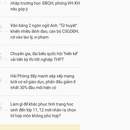
1 .
nhập trường học: ĐBQH, phòng VH-XH
nêu góp ý
 .
Văn bằng 2 ngôn ngữ Anh: "Tử huyệt"
khiến nhiều lãnh đạo, cán bộ CSGDĐH,
rơi vào lao lý, vi phạm
 .
Chuyên gia, đại biểu quốc hội "hiến kế"
cải tiến kỳ thi tốt nghiệp THPT
 .
Hải Phòng đẩy mạnh sắp xếp mạng
lưới cơ sở giáo dục, phấn đấu giảm ít
nhất 30% đầu mối hiện có
 .
Làm gì để khắc phục tình trạng học
sinh đến lớp 11, 12 mới nhận ra chọn
tổ hợp môn không phù hợp?