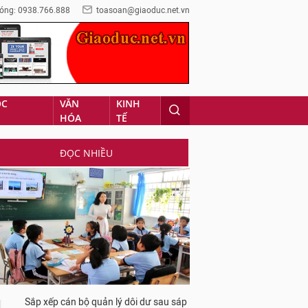
óng: 0938.766.888
toasoan@giaoduc.net.vn
ỌC
VĂN
KINH
HÓA
TẾ
ĐỌC NHIỀU
Sắp xếp cán bộ quản lý dôi dư sau sáp