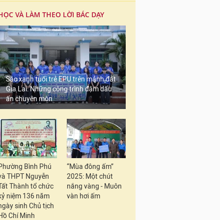
HỌC VÀ LÀM THEO LỜI BÁC DẠY
Sắc xanh tuổi trẻ EPU trên mảnh đất
Gia Lai: Những công trình đậm dấu
ấn chuyên môn
Phường Bình Phú
“Mùa đông ấm”
và THPT Nguyễn
2025: Một chút
Tất Thành tổ chức
nắng vàng - Muôn
kỷ niệm 136 năm
vàn hơi ấm
ngày sinh Chủ tịch
Hồ Chí Minh