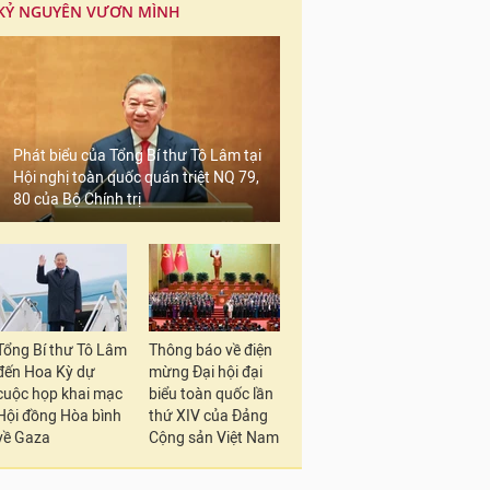
KỶ NGUYÊN VƯƠN MÌNH
Phát biểu của Tổng Bí thư Tô Lâm tại
Hội nghị toàn quốc quán triệt NQ 79,
80 của Bộ Chính trị
Tổng Bí thư Tô Lâm
Thông báo về điện
đến Hoa Kỳ dự
mừng Đại hội đại
cuộc họp khai mạc
biểu toàn quốc lần
Hội đồng Hòa bình
thứ XIV của Đảng
về Gaza
Cộng sản Việt Nam