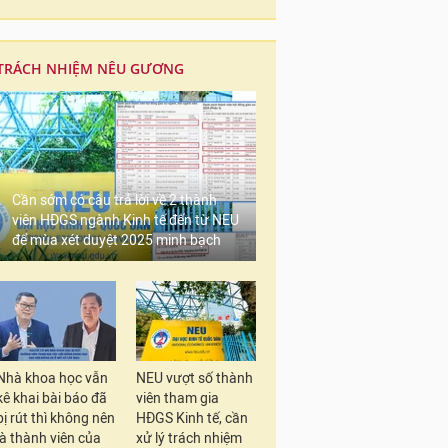
TRÁCH NHIỆM NÊU GƯƠNG
Cần sớm có câu trả lời về 2 thành
viên HĐGS ngành Kinh tế đến từ NEU
để mùa xét duyệt 2025 minh bạch
Nhà khoa học vẫn
NEU vượt số thành
kê khai bài báo đã
viên tham gia
bị rút thì không nên
HĐGS Kinh tế, cần
là thành viên của
xử lý trách nhiệm