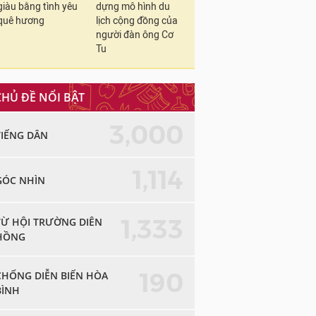
giàu bằng tình yêu
dựng mô hình du
quê hương
lịch cộng đồng của
người đàn ông Cơ
Tu
CHỦ ĐỀ NỔI BẬT
3,000
TIẾNG DÂN
1,114
GÓC NHÌN
1,333
TỪ HỘI TRƯỜNG DIÊN
HỒNG
190
CHỐNG DIỄN BIẾN HÒA
BÌNH