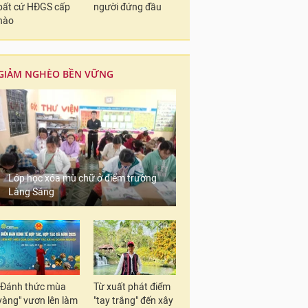
bất cứ HĐGS cấp
người đứng đầu
nào
GIẢM NGHÈO BỀN VỮNG
Lớp học xóa mù chữ ở điểm trường
Làng Sáng
"Đánh thức mùa
Từ xuất phát điểm
vàng" vươn lên làm
"tay trắng" đến xây