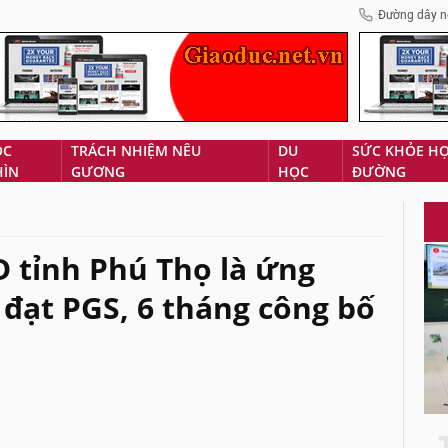
Đường dây n
ÓC
TRÁCH NHIỆM NÊU
DU
SỨC KHỎE H
HÌN
GƯƠNG
HỌC
ĐƯỜNG
 tỉnh Phú Thọ là ứng
 đạt PGS, 6 tháng công bố