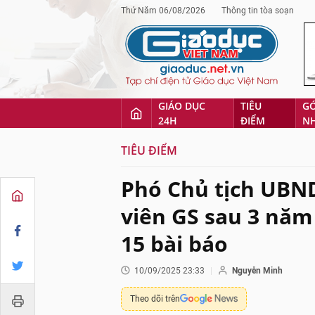
Thứ Năm 06/08/2026
Thông tin tòa soạn
GIÁO DỤC
TIÊU
G
24H
ĐIỂM
N
TIÊU ĐIỂM
Phó Chủ tịch UBND
viên GS sau 3 năm
15 bài báo
10/09/2025 23:33
Nguyễn Minh
Theo dõi trên