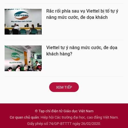
Rắc rối phía sau vụ Viettel bị tố tự ý
nâng mức cước, đe dọa khách
Viettel tự ý nâng mức cước, đe dọa
khách hàng?
XEM TIẾP
© Tạp chí điện tử Giáo dục Việt Nam
Cơ quan chủ quản
: Hiệp hội Các trường đại học, cao đẳng Việt Nam.
Giấy phép số 74/GP-BTTTT ngày 26/02/2020.