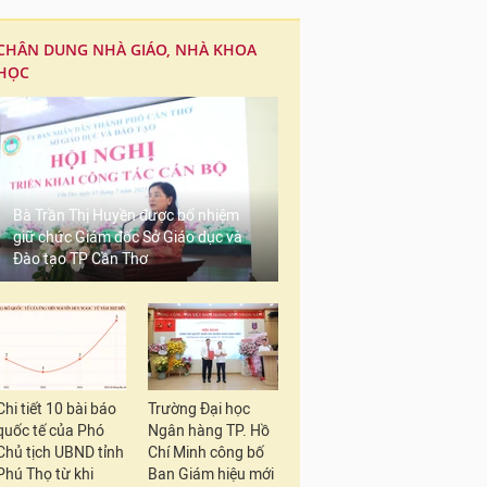
CHÂN DUNG NHÀ GIÁO, NHÀ KHOA
HỌC
Bà Trần Thị Huyền được bổ nhiệm
giữ chức Giám đốc Sở Giáo dục và
Đào tạo TP Cần Thơ
Chi tiết 10 bài báo
Trường Đại học
quốc tế của Phó
Ngân hàng TP. Hồ
Chủ tịch UBND tỉnh
Chí Minh công bố
Phú Thọ từ khi
Ban Giám hiệu mới