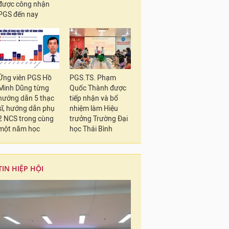
được công nhận
PGS đến nay
Ứng viên PGS Hồ
PGS.TS. Phạm
Minh Dũng từng
Quốc Thành được
hướng dẫn 5 thạc
tiếp nhận và bổ
sĩ, hướng dẫn phụ
nhiệm làm Hiệu
2 NCS trong cùng
trưởng Trường Đại
một năm học
học Thái Bình
TIN HIỆP HỘI