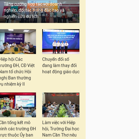
Tăng cường hợp tác với doanh
nghiệp, đối tác trong đào tạo và
nghiên cứu du lịch
Hiệp hội Các
Chuyển đổi số
trường ĐH, CĐ Việt
đang làm thay đổi
Nam tổ chức Hội
hoạt động giáo dục
nghị Ban thường
vụ nhiệm kỳ II
Cần tổng kết mô
Làm việc với Hiệp
hình các trường ĐH
hội, Trường Đại học
trực thuộc Ủy ban
Nam Cần Thơ nêu