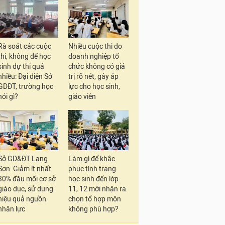
Rà soát các cuộc
Nhiều cuộc thi do
thi, không để học
doanh nghiệp tổ
sinh dự thi quá
chức không có giá
nhiều: Đại diện Sở
trị rõ nét, gây áp
GDĐT, trường học
lực cho học sinh,
nói gì?
giáo viên
Sở GD&ĐT Lạng
Làm gì để khắc
Sơn: Giảm ít nhất
phục tình trạng
30% đầu mối cơ sở
học sinh đến lớp
giáo dục, sử dụng
11, 12 mới nhận ra
hiệu quả nguồn
chọn tổ hợp môn
nhân lực
không phù hợp?