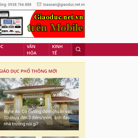
óng: 0938.766.888
toasoan@giaoduc.net.vn
ỌC
VĂN
KINH
HÓA
TẾ
GIÁO DỤC PHỔ THÔNG MỚI
Nghệ An: Có trường điểm chuẩn vào
10 chưa đến 3 điểm/môn, lãnh đạo
nhà trường nói gì?