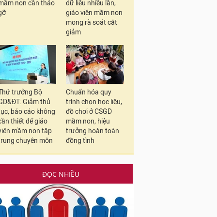
mầm non cần tháo
dữ liệu nhiều lần,
gỡ
giáo viên mầm non
mong rà soát cắt
giảm
Thứ trưởng Bộ
Chuẩn hóa quy
GD&ĐT: Giảm thủ
trình chọn học liệu,
tục, báo cáo không
đồ chơi ở CSGD
cần thiết để giáo
mầm non, hiệu
viên mầm non tập
trưởng hoàn toàn
trung chuyên môn
đồng tình
ĐỌC NHIỀU