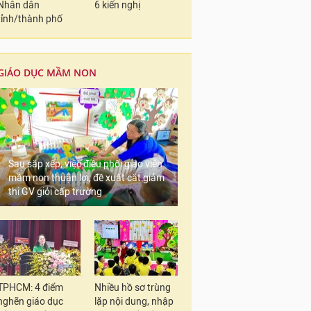
Nhân dân
6 kiến nghị
tỉnh/thành phố
GIÁO DỤC MẦM NON
Sau sắp xếp, việc điều phối giáo viên
mầm non thuận lợi, đề xuất cắt giảm
thi GV giỏi cấp trường
TPHCM: 4 điểm
Nhiều hồ sơ trùng
nghẽn giáo dục
lặp nội dung, nhập