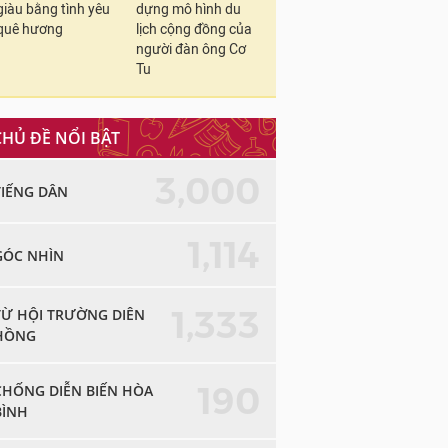
giàu bằng tình yêu
dựng mô hình du
quê hương
lịch cộng đồng của
người đàn ông Cơ
Tu
CHỦ ĐỀ NỔI BẬT
3,000
TIẾNG DÂN
1,114
GÓC NHÌN
1,333
TỪ HỘI TRƯỜNG DIÊN
HỒNG
190
CHỐNG DIỄN BIẾN HÒA
BÌNH