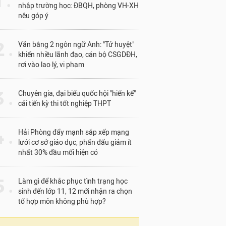
1 .
nhập trường học: ĐBQH, phòng VH-XH
nêu góp ý
 .
Văn bằng 2 ngôn ngữ Anh: "Tử huyệt"
khiến nhiều lãnh đạo, cán bộ CSGDĐH,
rơi vào lao lý, vi phạm
 .
Chuyên gia, đại biểu quốc hội "hiến kế"
cải tiến kỳ thi tốt nghiệp THPT
 .
Hải Phòng đẩy mạnh sắp xếp mạng
lưới cơ sở giáo dục, phấn đấu giảm ít
nhất 30% đầu mối hiện có
 .
Làm gì để khắc phục tình trạng học
sinh đến lớp 11, 12 mới nhận ra chọn
tổ hợp môn không phù hợp?