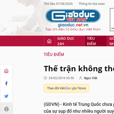
Thứ Sáu 07/08/2026
Thông tin tòa soạn
GIÁO DỤC
TIÊU
G
24H
ĐIỂM
N
TIÊU ĐIỂM
Thế trận không t
24/02/2016 03:50
Ngọc Việt
Theo dõi trên
(GDVN) - Kinh tế Trung Quốc chưa p
của sự sụp đổ như nhiều người suy