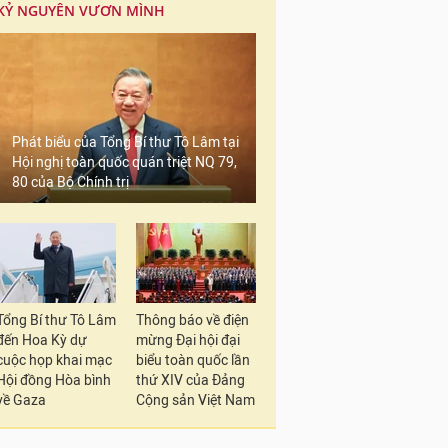
KỶ NGUYÊN VƯƠN MÌNH
Phát biểu của Tổng Bí thư Tô Lâm tại
Hội nghị toàn quốc quán triệt NQ 79,
80 của Bộ Chính trị
Tổng Bí thư Tô Lâm
Thông báo về điện
đến Hoa Kỳ dự
mừng Đại hội đại
cuộc họp khai mạc
biểu toàn quốc lần
Hội đồng Hòa bình
thứ XIV của Đảng
về Gaza
Cộng sản Việt Nam