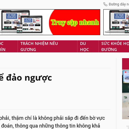
Đường dây n
ÓC
TRÁCH NHIỆM NÊU
DU
SỨC KHỎE H
HÌN
GƯƠNG
HỌC
ĐƯỜNG
hể đảo ngược
hải, thậm chí là không phải sắp đi đến bờ vực
 đoán, thông qua những thông tin không khả