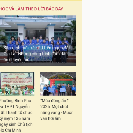
HỌC VÀ LÀM THEO LỜI BÁC DẠY
Sắc xanh tuổi trẻ EPU trên mảnh đất
Gia Lai: Những công trình đậm dấu
ấn chuyên môn
Phường Bình Phú
“Mùa đông ấm”
và THPT Nguyễn
2025: Một chút
Tất Thành tổ chức
nắng vàng - Muôn
kỷ niệm 136 năm
vàn hơi ấm
ngày sinh Chủ tịch
Hồ Chí Minh