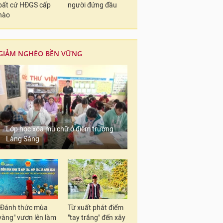
bất cứ HĐGS cấp
người đứng đầu
nào
GIẢM NGHÈO BỀN VỮNG
Lớp học xóa mù chữ ở điểm trường
Làng Sáng
"Đánh thức mùa
Từ xuất phát điểm
vàng" vươn lên làm
"tay trắng" đến xây