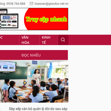
óng: 0938.766.888
toasoan@giaoduc.net.vn
ỌC
VĂN
KINH
HÓA
TẾ
ĐỌC NHIỀU
Sắp xếp cán bộ quản lý dôi dư sau sáp