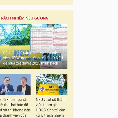
TRÁCH NHIỆM NÊU GƯƠNG
Cần sớm có câu trả lời về 2 thành
viên HĐGS ngành Kinh tế đến từ NEU
để mùa xét duyệt 2025 minh bạch
Nhà khoa học vẫn
NEU vượt số thành
kê khai bài báo đã
viên tham gia
bị rút thì không nên
HĐGS Kinh tế, cần
là thành viên của
xử lý trách nhiệm