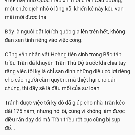
vì kẻ này nhờ Quốc mẫu xin một chân Câu đương,
một chức dịch nhỏ ở làng xã, khiến kẻ này kêu van
mãi mới được tha.
Ðây là người đặt lợi ích quốc gia lên trên hết, không
đan xen tình riêng vào việc công.
Cũng vẫn nhân vật Hoàng tiên sinh trong Bão táp
triều Trần đã khuyên Trần Thủ Ðộ trước khi chia tay
rằng việc tối kỵ là chỉ san định những điều có lợi riêng
cho các người cầm quyền, mà thiệt hại cho dân
chúng, thì đấy sẽ là đầu mối của sự loạn.
Tránh được việc tối kỵ đó đã giúp cho nhà Trần kéo
dài 175 năm, nhưng hỡi ôi, cũng vì không làm được
điều răn dạy đó mà Trần triều rốt cục cũng bị sụp
đổ...