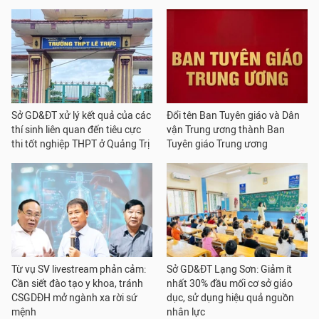
Sở GD&ĐT xử lý kết quả của các
Đổi tên Ban Tuyên giáo và Dân
thí sinh liên quan đến tiêu cực
vận Trung ương thành Ban
thi tốt nghiệp THPT ở Quảng Trị
Tuyên giáo Trung ương
Từ vụ SV livestream phản cảm:
Sở GD&ĐT Lạng Sơn: Giảm ít
Cần siết đào tạo y khoa, tránh
nhất 30% đầu mối cơ sở giáo
CSGDĐH mở ngành xa rời sứ
dục, sử dụng hiệu quả nguồn
mệnh
nhân lực