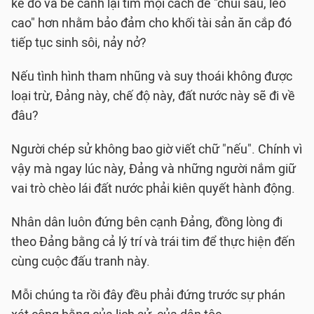
kẻ đó và bè cánh lại tìm mọi cách để "chui sâu, leo
cao" hơn nhằm bảo đảm cho khối tài sản ăn cắp đó
tiếp tục sinh sôi, nảy nở?
Nếu tình hình tham nhũng và suy thoái không được
loại trừ, Ðảng này, chế độ này, đất nước này sẽ đi về
đâu?
Người chép sử không bao giờ viết chữ "nếu". Chính vì
vậy mà ngay lúc này, Ðảng và những người nắm giữ
vai trò chèo lái đất nước phải kiên quyết hành động.
Nhân dân luôn đứng bên cạnh Ðảng, đồng lòng đi
theo Ðảng bằng cả lý trí và trái tim để thực hiện đến
cùng cuộc đấu tranh này.
Mỗi chúng ta rồi đây đều phải đứng trước sự phán