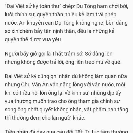
"Ðại Việt sử ký toàn thư" chép: Dụ Tông ham chơi bời,
lười chính sự, quyền thần nhiều kẻ làm trái phép
nước, An khuyên can Dụ Tông không nghe, bèn dâng
sớ xin chém bảy tên nịnh thần, đều là những kẻ
quyền thế được vua yêu.
Người bấy giờ gọi là Thất trảm sớ. Sớ dâng lên
nhưng không được trả lời, ông liền treo mũ về quê.
Ðại Việt sử ký cũng ghi nhận dù không làm quan nữa
nhưng Chu Văn An vẫn nặng lòng với vận nước, mỗi
khi có triều hội lớn ông lại về kinh sư; những dịp ấy
vua thường muốn trao cho ông tham gia chính sự
song ông nhất quyết không nhận, vật phẩm ban tặng
thì thường đem cho lại người khác.
Tiền nhân đã dạy qua câu đối Tết: Tri túc tâm thường