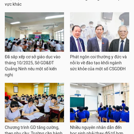
vực khác
Đã sắp xếp cơ sở giáo dục vào
Phát ngôn coi thường y đức và
tháng 10/2025, Sở GD&ĐT
nỗi lo về đào tạo khối ngành
Quảng Ninh nêu một số kiến
sức khỏe của một số CSGDĐH
nghị
Chương trình GD tăng cường,
Nhiều nguyên nhân dẫn đến
theo nhu cầu: Trường cần hành
học sinh phải thay đổi tổ hợp