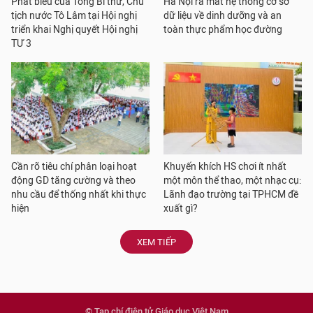
Phát biểu của Tổng Bí thư, Chủ
Hà Nội ra mắt hệ thống cơ sở
tịch nước Tô Lâm tại Hội nghị
dữ liệu về dinh dưỡng và an
triển khai Nghị quyết Hội nghị
toàn thực phẩm học đường
TƯ 3
Cần rõ tiêu chí phân loại hoạt
Khuyến khích HS chơi ít nhất
động GD tăng cường và theo
một môn thể thao, một nhạc cụ:
nhu cầu để thống nhất khi thực
Lãnh đạo trường tại TPHCM đề
hiện
xuất gì?
XEM TIẾP
© Tạp chí điện tử Giáo dục Việt Nam