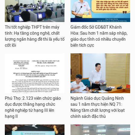
Thi tốt nghiệp THPT trên máy
Giám đốc Sở GD&ĐT Khánh
tính: Hạ tầng công nghệ, chất
Hòa: Sau hơn 1 năm sáp nhập,
lượng ngân hàng đề thi là yếu tố
giáo dục tỉnh có nhiều chuyển
cốt lõi
biến tích cực
Phú Thọ: 2.123 viên chức giáo
Ngành Giáo dục Quảng Ninh
dục được thăng hạng chức
sau 1 năm thực hiện NQ 71:
nghề nghiệp từ hạng III lên
Nâng tầm chất lượng với loạt
hạng II
chính sách đặc thù