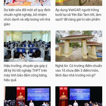
Dự kiến sửa đổi một số quy định
Áp dụng VietGAP, người trồng
chuẩn nghề nghiệp, bổ nhiệm
bưởi tại xã Yên Bài "làm tốt, làm
chức danh và xếp lương với nhà
sạch" để nâng giá trị sản phẩm
giáo
Hiệu trưởng, chuyên gia góp ý
Nghệ An: Có trường điểm chuẩn
để kỳ thi tốt nghiệp THPT trên
vào 10 chưa đến 3 điểm/môn,
máy tính bảo đảm công bằng,
lãnh đạo nhà trường nói gì?
hiệu quả