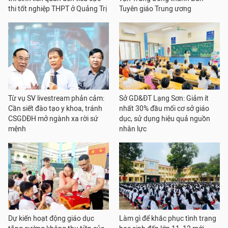
thi tốt nghiệp THPT ở Quảng Trị
Tuyên giáo Trung ương
Từ vụ SV livestream phản cảm:
Sở GD&ĐT Lạng Sơn: Giảm ít
Cần siết đào tạo y khoa, tránh
nhất 30% đầu mối cơ sở giáo
CSGDĐH mở ngành xa rời sứ
dục, sử dụng hiệu quả nguồn
mệnh
nhân lực
Dự kiến hoạt động giáo dục
Làm gì để khắc phục tình trạng