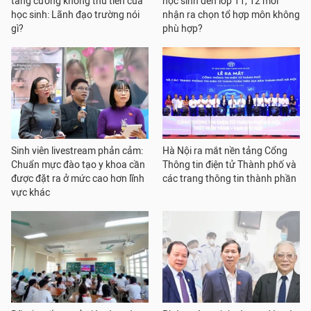
tăng cường không thu tiền của
học sinh đến lớp 11, 12 mới
học sinh: Lãnh đạo trường nói
nhận ra chọn tổ hợp môn không
gì?
phù hợp?
Sinh viên livestream phản cảm:
Hà Nội ra mắt nền tảng Cổng
Chuẩn mực đào tạo y khoa cần
Thông tin điện tử Thành phố và
được đặt ra ở mức cao hơn lĩnh
các trang thông tin thành phần
vực khác