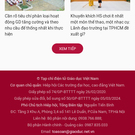
Cần rõ tiêu chí phân loại hoạt
Khuyến khích HS chơi ít nhất
động GD tăng cường và theo
một môn thể thao, một nhạc cụ:
nhu cầu để thống nhất khi thực
Lãnh đạo trường tại TPHCM đề
hiện
xuất gì?
XEM TIẾP
© Tạp chí điện tử Giáo dục Việt Nam
Cơ quan chủ quản
: Hiệp hội Các trường đại học, cao đẳng Việt Nam.
Giấy phép số 74/GP-BTTTT ngày 26/02/2020.
Giấy phép sửa đổi, bổ sung số 50/GP-BTTTT ngày 05/03/2024.
Phó Chủ tịch Hiệp hội, Tổng Biên tập
: Nguyễn Tiến Bình
ĐC: Tầng 3 Khu A, Phòng 3,4 số 141 Lê Duẩn, P.Cửa Nam, TP.Hà Nội
Liên hệ: Bộ phận nội dung: 0938.766.888;
Bộ phận Hành chính - Quảng cáo: 0987.835.033
Email:
toasoan@giaoduc.net.vn