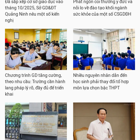
Đã sắp xếp cơ sở giáo dục vào
Phát ngôn coi thường y đức và
tháng 10/2025, Sở GD&ĐT
nỗi lo về đào tạo khối ngành
Quảng Ninh nêu một số kiến
sức khỏe của một số CSGDĐH
nghị
Chương trình GD tăng cường,
Nhiều nguyên nhân dẫn đến
theo nhu cầu: Trường cần hành
học sinh phải thay đổi tổ hợp
lang pháp lý rõ, đầy đủ để triển
môn lựa chọn bậc THPT
khai