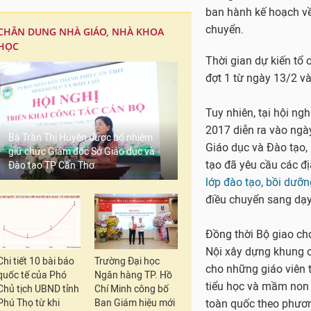
CHÂN DUNG NHÀ GIÁO, NHÀ KHOA
HỌC
Bộ Giáo dục và Đào
Bà Trần Thị Huyền được bổ nhiệm
giữ chức Giám đốc Sở Giáo dục và
Đào tạo TP Cần Thơ
Thực hiện Quyết định
viên trung học cơ sở
thống nhất với Đại h
ban hành kế hoạch về 
chuyển.
Chi tiết 10 bài báo
Trường Đại học
quốc tế của Phó
Ngân hàng TP. Hồ
Chủ tịch UBND tỉnh
Chí Minh công bố
Thời gian dự kiến tổ 
Phú Thọ từ khi
Ban Giám hiệu mới
đợt 1 từ ngày 13/2 v