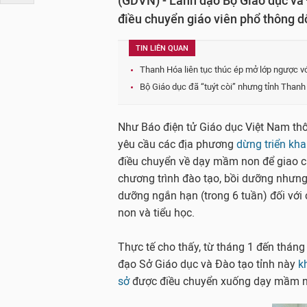
(GDVN) - Lãnh đạo Bộ Giáo dục và
điều chuyển giáo viên phổ thông 
TIN LIÊN QUAN
Thanh Hóa liên tục thúc ép mở lớp ngược v
Bộ Giáo dục đã “tuýt còi” nhưng tỉnh Thanh
Như Báo điện tử Giáo dục Việt Nam thô
yêu cầu các địa phương
dừng triển kha
điều chuyển về dạy mầm non để giao 
chương trình đào tạo, bồi dưỡng nhưng
dưỡng ngắn hạn (trong 6 tuần) đối với
non và tiểu học.
Thực tế cho thấy, từ tháng 1 đến tháng
đạo Sở Giáo dục và Đào tạo tỉnh này
k
sở
được điều chuyển xuống dạy mầm n