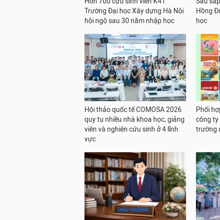
Hơn 700 cựu sinh viên K41
Sau sáp
Trường Đại học Xây dựng Hà Nội
Hồng Đứ
hội ngộ sau 30 năm nhập học
học
Hội thảo quốc tế COMOSA 2026
Phối hợ
quy tụ nhiều nhà khoa học, giảng
công ty
viên và nghiên cứu sinh ở 4 lĩnh
trường 
vực