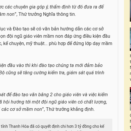
c các chuyên gia góp ý, thẩm định từ đó đưa ra để
mầm non
”, Thứ trưởng Nghĩa thông tin.
dục và Đào tạo sẽ có văn bản hướng dẫn các cơ sở
chọn đội ngũ giáo viên mầm non đáp ứng điều kiện đầu
c, kể chuyện, mỹ thuật… phù hợp để đứng lớp dạy mầm
kiện đầu vào thì khi đào tạo chúng ta mới đảm bảo
 Bộ cũng sẽ tăng cường kiểm tra, giám sát quá trình
át để đào tạo văn bằng 2 cho giáo viên và việc kiểm
xã hội hướng tới một đội ngũ giáo viên có chất lượng,
ại các cơ sở mầm non
”, Thứ trưởng khẳng định.
tỉnh Thanh Hóa đã có quyết định chi hơn 3 tỷ đồng cho kế