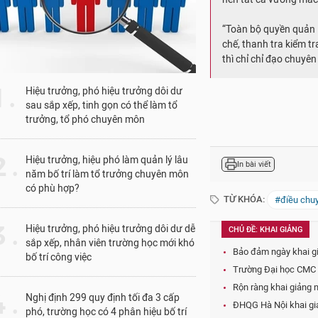
Trong khi, cùng ngày
Đào tạo đã có văn bả
trạng điều chuyển giá
bồi dưỡng trong thời
1 .
mầm non.
Hiệu trưởng, phó hiệu trưởng dôi dư
sau sắp xếp, tinh gọn có thể làm tổ
trưởng, tổ phó chuyên môn
Ấy thế mà, chiều 9/3,
tại trường Đại học H
 .
Hiệu trưởng, hiệu phó làm quản lý lâu
[1]
năm bố trí làm tổ trưởng chuyên môn
có phù hợp?
Phải chăng, lãnh đạo
trước yêu cầu, chỉ đ
 .
Hiệu trưởng, phó hiệu trưởng dôi dư dễ
Đào tạo?
sắp xếp, nhân viên trường học mới khó
bố trí công việc
Bởi, đến chiều 10/3, 
tử Giáo dục Việt Nam
 .
Nghị định 299 quy định tối đa 3 cấp
thông tin của tỉnh Th
phó, trường học có 4 phân hiệu bố trí