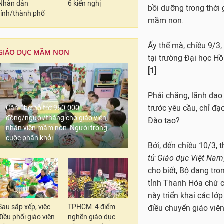
Nhân dân
6 kiến nghị
tỉnh/thành phố
GIÁO DỤC MẦM NON
Cần Thơ hỗ trợ 960.000
đồng/người/tháng cho giáo viên,
nhân viên mầm non: Người trong
cuộc phấn khởi
Sau sắp xếp, việc
TPHCM: 4 điểm
điều phối giáo viên
nghẽn giáo dục