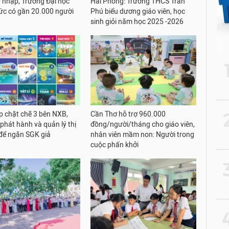
 nhập, Trường Đại học
Hải Phòng: Trường THCS Trần
c có gần 20.000 người
Phú biểu dương giáo viên, học
sinh giỏi năm học 2025 -2026
2
p chặt chẽ 3 bên NXB,
Cần Thơ hỗ trợ 960.000
 phát hành và quản lý thị
đồng/người/tháng cho giáo viên,
để ngăn SGK giả
nhân viên mầm non: Người trong
cuộc phấn khởi
3
4