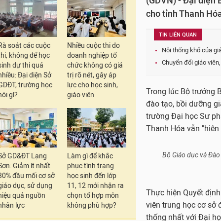
(GDVN) - Đại diện 
cho tỉnh Thanh Hóa 
TIN LIÊN QUAN
Rà soát các cuộc
Nhiều cuộc thi do
Nỗi thống khổ của gi
thi, không để học
doanh nghiệp tổ
Chuyển đổi giáo viên
sinh dự thi quá
chức không có giá
nhiều: Đại diện Sở
trị rõ nét, gây áp
GDĐT, trường học
lực cho học sinh,
Trong lúc Bộ trưởng 
nói gì?
giáo viên
đào tạo, bồi dưỡng gi
trường Đại học Sư ph
Thanh Hóa vẫn "hiên 
Sở GD&ĐT Lạng
Làm gì để khắc
Sơn: Giảm ít nhất
phục tình trạng
30% đầu mối cơ sở
học sinh đến lớp
giáo dục, sử dụng
11, 12 mới nhận ra
hiệu quả nguồn
chọn tổ hợp môn
nhân lực
không phù hợp?