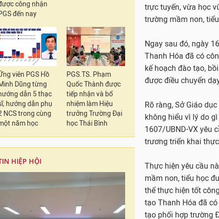
được công nhận
PGS đến nay
Tuy nhiên, tại hội ng
2017 diễn ra vào ngà
Giáo dục và Đào tạo,
tạo đã yêu cầu các 
lớp đào tạo, bồi dưỡn
Ứng viên PGS Hồ
PGS.TS. Phạm
điều chuyển sang dạ
Minh Dũng từng
Quốc Thành được
hướng dẫn 5 thạc
tiếp nhận và bổ
sĩ, hướng dẫn phụ
nhiệm làm Hiệu
Đồng thời Bộ giao c
2 NCS trong cùng
trưởng Trường Đại
Nội xây dựng khung c
một năm học
học Thái Bình
cho những giáo viên 
tiểu học và mầm non đ
toàn quốc theo phươn
TIN HIỆP HỘI
trực tuyến, vừa học 
trường mầm non, tiểu
Ngay sau đó, ngày 16
tạm dừng triển khai 