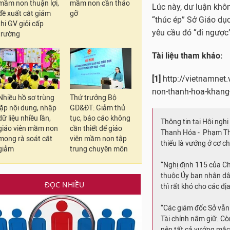
mầm non thuận lợi,
mầm non cần tháo
đề xuất cắt giảm
gỡ
thi GV giỏi cấp
trường
Nhiều hồ sơ trùng
Thứ trưởng Bộ
lặp nội dung, nhập
GD&ĐT: Giảm thủ
dữ liệu nhiều lần,
tục, báo cáo không
giáo viên mầm non
cần thiết để giáo
Chỉ
mong rà soát cắt
viên mầm non tập
giảm
trung chuyên môn
Thực hiện chỉ đạo nà
3/3/2017 thông báo vi
ĐỌC NHIỀU
sở về dạy mầm non và
Lớp bồi dưỡng được c
bắt đầu từ ngày 9/3. 