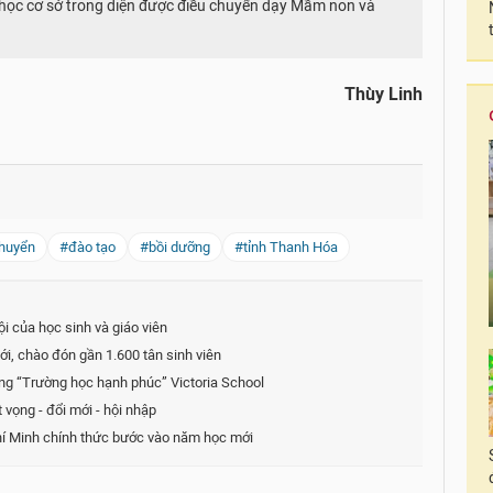
 học cơ sở trong diện được điều chuyển dạy Mầm non và
Thùy Linh
huyển
#đào tạo
#bồi dưỡng
#tỉnh Thanh Hóa
i của học sinh và giáo viên
, chào đón gần 1.600 tân sinh viên
ống “Trường học hạnh phúc” Victoria School
vọng - đổi mới - hội nhập
hí Minh chính thức bước vào năm học mới