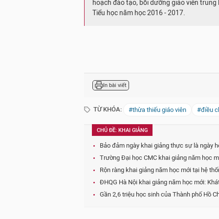
hoạch đào tạo, bồi dưỡng giáo viên trung
Tiểu học năm học 2016 - 2017.
In bài viết
TỪ KHÓA:
#thừa thiếu giáo viên
#điều c
CHỦ ĐỀ: KHAI GIẢNG
Bảo đảm ngày khai giảng thực sự là ngày hộ
Trường Đại học CMC khai giảng năm học mới
Rộn ràng khai giảng năm học mới tại hệ th
ĐHQG Hà Nội khai giảng năm học mới: Khát 
Gần 2,6 triệu học sinh của Thành phố Hồ C