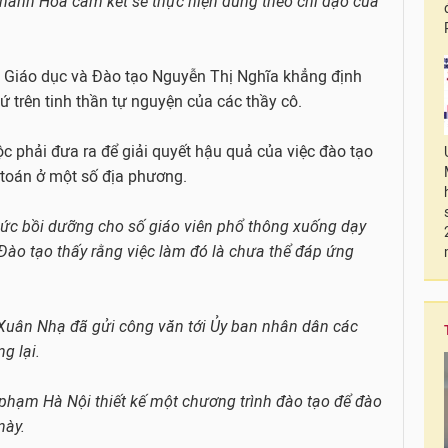
hanh Hóa cam kết sẽ thực hiện đúng theo chỉ đạo của
Bộ Giáo dục và Đào tạo Nguyễn Thị Nghĩa khẳng định
ứ trên tinh thần tự nguyện của các thầy cô.
ộc phải đưa ra để giải quyết hậu quả của việc đào tạo
h toán ở một số địa phương.
hức bồi dưỡng cho số giáo viên phổ thông xuống dạy
Đào tạo thấy rằng việc làm đó là chưa thể đáp ứng
Xuân Nhạ đã gửi công văn tới Ủy ban nhân dân các
ng lại.
phạm Hà Nội thiết kế một chương trình đào tạo để đào
này.