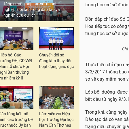
Tăng cường hợp tác với doanh
dạy mầm non và tiểu
nghiệp, đối tác trong đào tạo và
nghiên cứu du lịch
Rõ ràng, Sở Giáo dục
không hiểu vì lý do 
1607/UBND-VX yêu cầ
trương triển khai thự
Hiệp hội Các
Chuyển đổi số
Thực hiện yêu cầu nà
trường ĐH, CĐ Việt
đang làm thay đổi
mầm non, tiểu học đư
Nam tổ chức Hội
hoạt động giáo dục
thể thực hiện tốt cô
nghị Ban thường
vụ nhiệm kỳ II
tạo Thanh Hóa đã có 
tạo phối hợp trường Đ
trung học cơ sở được
Dồn dập chỉ đạo Sở G
Cần tổng kết mô
Làm việc với Hiệp
Hóa tiếp tục có công
hình các trường ĐH
hội, Trường Đại học
trung học cơ sở đượ
trực thuộc Ủy ban
Nam Cần Thơ nêu