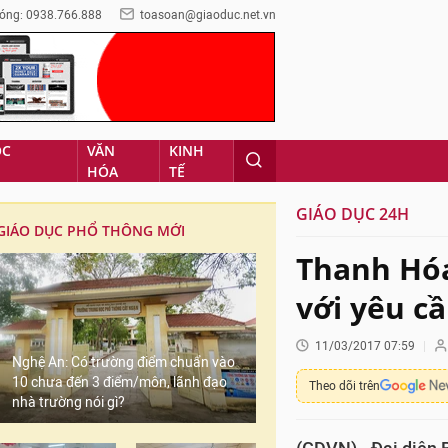
óng: 0938.766.888
toasoan@giaoduc.net.vn
ỌC
VĂN
KINH
HÓA
TẾ
GIÁO DỤC 24H
GIÁO DỤC PHỔ THÔNG MỚI
Thanh Hóa
với yêu c
11/03/2017 07:59
Nghệ An: Có trường điểm chuẩn vào
10 chưa đến 3 điểm/môn, lãnh đạo
Theo dõi trên
nhà trường nói gì?