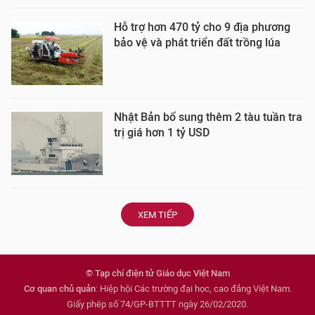
Hỗ trợ hơn 470 tỷ cho 9 địa phương
bảo vệ và phát triển đất trồng lúa
Nhật Bản bổ sung thêm 2 tàu tuần tra
trị giá hơn 1 tỷ USD
XEM TIẾP
© Tạp chí điện tử Giáo dục Việt Nam
Cơ quan chủ quản
: Hiệp hội Các trường đại học, cao đẳng Việt Nam.
Giấy phép số 74/GP-BTTTT ngày 26/02/2020.