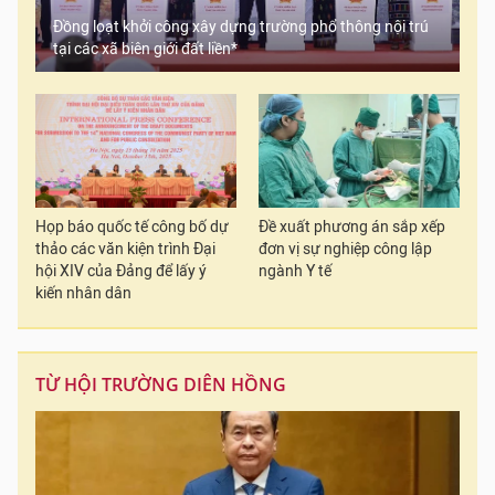
Đồng loạt khởi công xây dựng trường phổ thông nội trú
tại các xã biên giới đất liền*
Họp báo quốc tế công bố dự
Đề xuất phương án sắp xếp
thảo các văn kiện trình Đại
đơn vị sự nghiệp công lập
hội XIV của Đảng để lấy ý
ngành Y tế
kiến nhân dân
TỪ HỘI TRƯỜNG DIÊN HỒNG