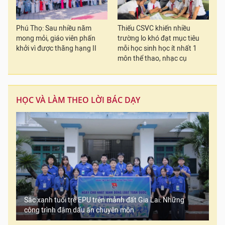
Phú Thọ: Sau nhiều năm
Thiếu CSVC khiến nhiều
mong mỏi, giáo viên phấn
trường lo khó đạt mục tiêu
khởi vì được thăng hạng II
mỗi học sinh học ít nhất 1
môn thể thao, nhạc cụ
HỌC VÀ LÀM THEO LỜI BÁC DẠY
Sắc xanh tuổi trẻ EPU trên mảnh đất Gia Lai: Những
công trình đậm dấu ấn chuyên môn