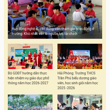
Huy động nghệ sĩ, vận động viên tham gia hoạt động ở
trường: Khó nhất vẫn là nguồn lực tài chính
Bộ GDĐT hướng dẫn thực
Hải Phòng: Trường THCS
hiện nhiệm vụ giáo dục phổ
Trần Phú biểu dương giáo
thông năm học 2026-2027
viên, học sinh giỏi năm học
2025 -2026