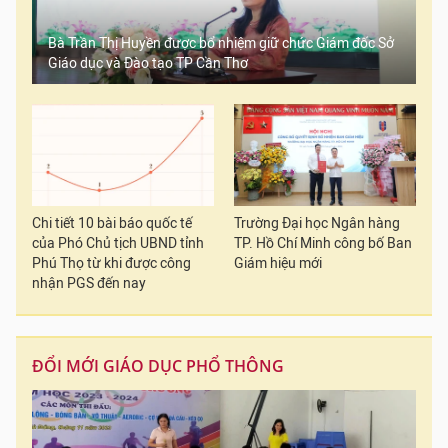
Bà Trần Thị Huyền được bổ nhiệm giữ chức Giám đốc Sở
Giáo dục và Đào tạo TP Cần Thơ
Chi tiết 10 bài báo quốc tế
Trường Đại học Ngân hàng
của Phó Chủ tịch UBND tỉnh
TP. Hồ Chí Minh công bố Ban
Phú Thọ từ khi được công
Giám hiệu mới
nhận PGS đến nay
ĐỔI MỚI GIÁO DỤC PHỔ THÔNG