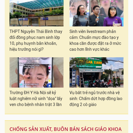
THPT Nguyễn Thái Bình thay
Sinh viên livestream phản
đổi đồng phục nam sinh lớp
cảm: Chuẩn mực đào tạo y
10, phụ huynh băn khoăn,
khoa cần được đặt ra ở mức
hiệu trưởng nói gì?
cao hơn lĩnh vực khác
Trường ĐH Y Hà Nội sẽ kỷ
Vụ bắt trẻ ngủ trước nhà vệ
luật nghiêm nữ sinh "dọa" lấy
sinh: Chấm dứt hợp đồng lao
ven cho bệnh nhân trật 3 lần
động 2 cô giáo
CHỐNG SẢN XUẤT, BUÔN BÁN SÁCH GIÁO KHOA