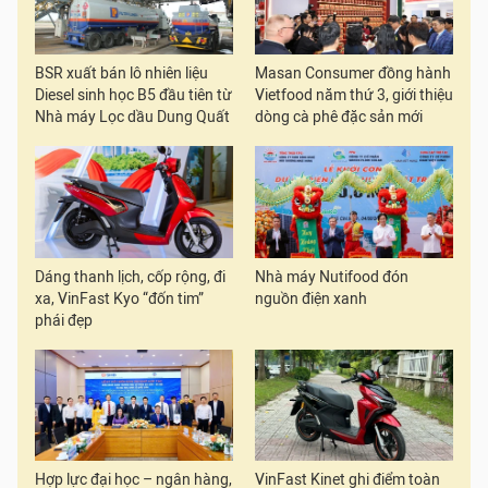
BSR xuất bán lô nhiên liệu
Masan Consumer đồng hành
Diesel sinh học B5 đầu tiên từ
Vietfood năm thứ 3, giới thiệu
Nhà máy Lọc dầu Dung Quất
dòng cà phê đặc sản mới
Dáng thanh lịch, cốp rộng, đi
Nhà máy Nutifood đón
xa, VinFast Kyo “đốn tim”
nguồn điện xanh
phái đẹp
Hợp lực đại học – ngân hàng,
VinFast Kinet ghi điểm toàn