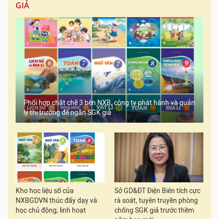
GIẢ
Phối hợp chặt chẽ 3 bên NXB, công ty phát hành và quản
lý thị trường để ngăn SGK giả
Kho học liệu số của
Sở GD&ĐT Điện Biên tích cực
NXBGDVN thúc đẩy dạy và
rà soát, tuyên truyền phòng
học chủ động, linh hoạt
chống SGK giả trước thềm