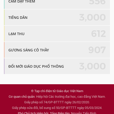
556
CẤM DẠY THÊM
3,000
TIẾNG DÂN
612
LẠM THU
907
GƯƠNG SÁNG CÔ THẦY
3,000
ĐỔI MỚI GIÁO DỤC PHỔ THÔNG
© Tạp chí điện tử Giáo dục Việt Nam
Cơ quan chủ quản
: Hiệp hội Các trường đại học, cao đẳng Việt Nam.
Giấy phép số 74/GP-BTTTT ngày 26/02/2020.
Giấy phép sửa đổi, bổ sung số 50/GP-BTTTT ngày 05/03/2024.
Phó Chủ tịch Hiệp hội, Tổng Biên tập
: Nguyễn Tiến Bình