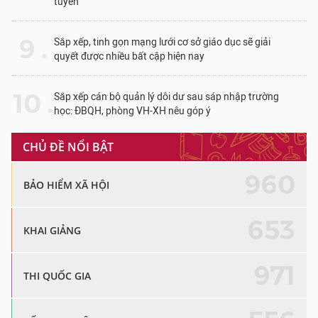
tuyển
9 .
Sắp xếp, tinh gọn mạng lưới cơ sở giáo dục sẽ giải
quyết được nhiều bất cập hiện nay
10 .
Sắp xếp cán bộ quản lý dôi dư sau sáp nhập trường
học: ĐBQH, phòng VH-XH nêu góp ý
CHỦ ĐỀ NỔI BẬT
960
BẢO HIỂM XÃ HỘI
653
KHAI GIẢNG
971
THI QUỐC GIA