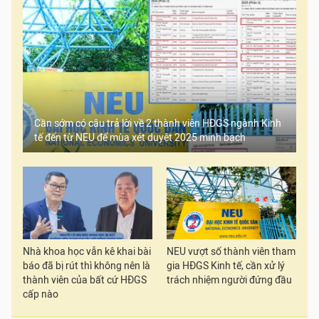
Cần sớm có câu trả lời về 2 thành viên HĐGS ngành Kinh
tế đến từ NEU để mùa xét duyệt 2025 minh bạch
Nhà khoa học vẫn kê khai bài
NEU vượt số thành viên tham
báo đã bị rút thì không nên là
gia HĐGS Kinh tế, cần xử lý
thành viên của bất cứ HĐGS
trách nhiệm người đứng đầu
cấp nào