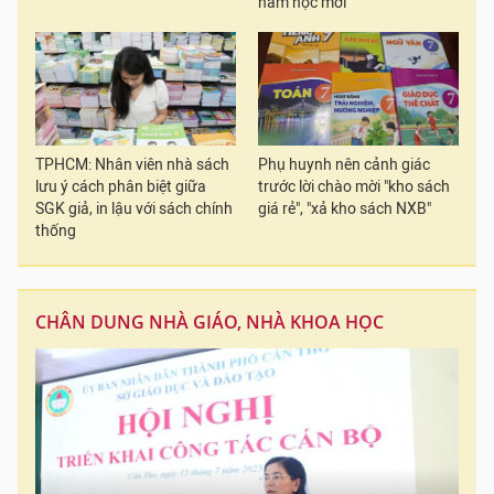
năm học mới
TPHCM: Nhân viên nhà sách
Phụ huynh nên cảnh giác
lưu ý cách phân biệt giữa
trước lời chào mời "kho sách
SGK giả, in lậu với sách chính
giá rẻ", "xả kho sách NXB"
thống
CHÂN DUNG NHÀ GIÁO, NHÀ KHOA HỌC