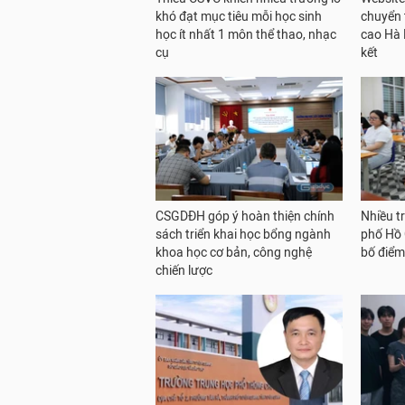
khó đạt mục tiêu mỗi học sinh
chuyển 
học ít nhất 1 môn thể thao, nhạc
cao Hà 
cụ
kết
CSGDĐH góp ý hoàn thiện chính
Nhiều t
sách triển khai học bổng ngành
phố Hồ 
khoa học cơ bản, công nghệ
bố điể
chiến lược