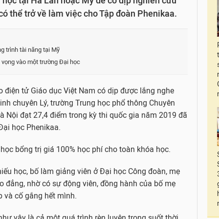
 học tại Hà Lan hoặc Mỹ để có dịp nghiên cứu
 có thể trở về làm việc cho Tập đoàn Phenikaa.
trình tài năng tại Mỹ
vọng vào một trường Đại học
 điện tử Giáo dục Việt Nam có dịp được lắng nghe
inh chuyên Lý, trường Trung học phổ thông Chuyên
à Nội đạt 27,4 điểm trong kỳ thi quốc gia năm 2019 đã
Đại học Phenikaa.
học bổng trị giá 100% học phí cho toàn khóa học.
 hiếu học, bố làm giảng viên ở Đại học Công đoàn, mẹ
cao đẳng, nhờ có sự động viên, đồng hành của bố mẹ
p và cố gắng hết mình.
hư vậy là cả một quá trình rèn luyện trong suốt thời