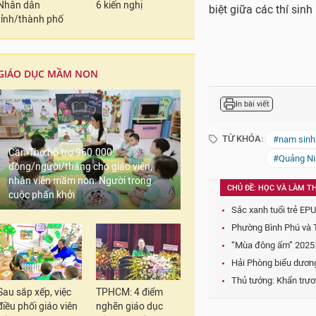
Nhân dân
6 kiến nghị
Sau ba năm đi lí
tỉnh/thành phố
chiến sĩ công an 
trở thành thủ kh
GIÁO DỤC MẦM NON
Theo trải nghiệm của
tiếng Anh quốc tế IEL
phổ thông (ACT), thi 
Cần Thơ hỗ trợ 960.000
đồng/người/tháng cho giáo viên,
giới.
nhân viên mầm non: Người trong
cuộc phấn khởi
“Cánh cửa mở ra cơ h
tế IELTS phải đạt 6.0 t
Cá nhân mỗi thí sinh 
say mê và tâm huyết t
Sau sắp xếp, việc
TPHCM: 4 điểm
Thường xuyên rèn luy
điều phối giáo viên
nghẽn giáo dục