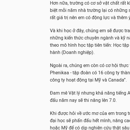
Hơn nữa, trường có cơ sở vật chất rất 
biệt mỗi năm nhà trường lại có những 
rất giá trị nên em có động lực và thêm
Và khi học ở đây, chúng em sẽ được tra
những kiến thức chuyên ngành và kỹ 
theo mô hình học tập tiên tiến: Học tậ
hành (Doanh nghiệp).
Ngoài ra, chúng em còn có cơ hội thực 
Phenikaa - tập đoàn có 16 công ty thàn
công ty hoạt động tại Mỹ và Canada”.
Đam mê Vật lý nhưng khả năng tiếng An
đấu năm nay sẽ thi nâng lên 7.0.
Khi được hỏi về ước mơ của em trong tư
đại học sẽ phấn đấu hết mình, nâng ca
hoặc Mỹ để có dịp nghiên cứu thật sâu v