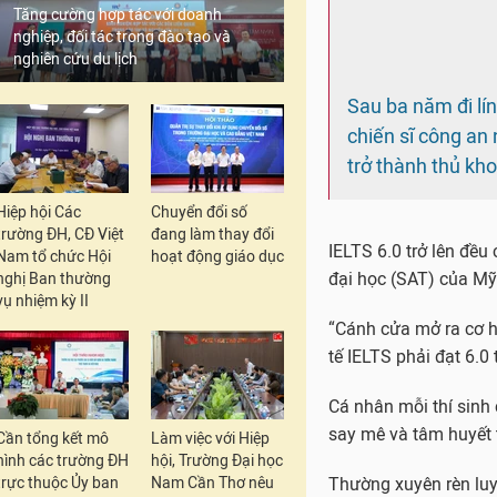
Tăng cường hợp tác với doanh
kinh tế, các cơ quan 
nghiệp, đối tác trong đào tạo và
nghiên cứu du lịch
Nam sinh cũng chia s
tại nhà theo giáo trìn
Em thường xuyên sử d
cải thiện khả năng gia
Hiệp hội Các
Chuyển đổi số
Từ tháng 8/2018 đến 
trường ĐH, CĐ Việt
đang làm thay đổi
Nam tổ chức Hội
hoạt động giáo dục
chương trình phổ thô
nghị Ban thường
vụ nhiệm kỳ II
Cần tổng kết mô
Làm việc với Hiệp
hình các trường ĐH
hội, Trường Đại học
trực thuộc Ủy ban
Nam Cần Thơ nêu