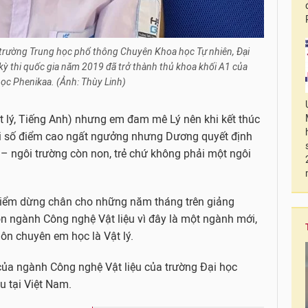
 trường Trung học phổ thông Chuyên Khoa học Tự nhiên, Đại
kỳ thi quốc gia năm 2019 đã trở thành thủ khoa khối A1 của
học Phenikaa. (Ảnh: Thùy Linh)
t lý, Tiếng Anh) nhưng em đam mê Lý nên khi kết thúc
với số điểm cao ngất ngưởng nhưng Dương quyết định
 – ngôi trường còn non, trẻ chứ không phải một ngôi
 điểm dừng chân cho những năm tháng trên giảng
n ngành Công nghệ Vật liệu vì đây là một ngành mới,
môn chuyên em học là Vật lý.
 của ngành Công nghệ Vật liệu của trường Đại học
 tại Việt Nam.