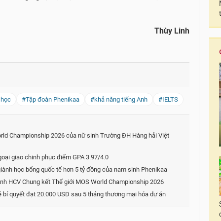
Thùy Linh
 học
#Tập đoàn Phenikaa
#khả năng tiếng Anh
#IELTS
rld Championship 2026 của nữ sinh Trường ĐH Hàng hải Việt
goại giao chinh phục điểm GPA 3.97/4.0
iành học bổng quốc tế hơn 5 tỷ đồng của nam sinh Phenikaa
iành HCV Chung kết Thế giới MOS World Championship 2026
ẻ bí quyết đạt 20.000 USD sau 5 tháng thương mại hóa dự án