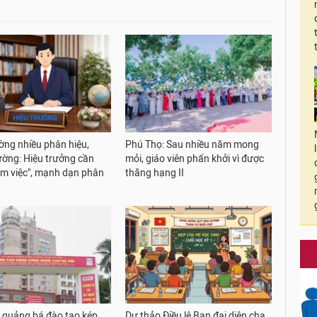
ờng nhiều phân hiệu,
Phú Thọ: Sau nhiều năm mong
ường: Hiệu trưởng cần
mỏi, giáo viên phấn khởi vì được
ôm việc", mạnh dạn phân
thăng hạng II
 quảng bá đào tạo kép,
Dự thảo Điều lệ Ban đại diện cha