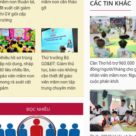
biệt giữa các thí sin
mầm non thuận lợi,
mầm non cần tháo
đề xuất cắt giảm
gỡ
thi GV giỏi cấp
trường
In bài viết
TỪ KHÓA:
#nam sinh
Nhiều hồ sơ trùng
Thứ trưởng Bộ
lặp nội dung, nhập
GD&ĐT: Giảm thủ
#Quảng Ni
dữ liệu nhiều lần,
tục, báo cáo không
giáo viên mầm non
cần thiết để giáo
CHỦ ĐỀ: HỌC VÀ LÀM TH
mong rà soát cắt
viên mầm non tập
Sắc xanh tuổi trẻ EP
giảm
trung chuyên môn
Phường Bình Phú và 
“Mùa đông ấm” 2025:
ĐỌC NHIỀU
Hải Phòng biểu dương 
Thủ tướng: Khẩn trươ
CÁC TIN KHÁC