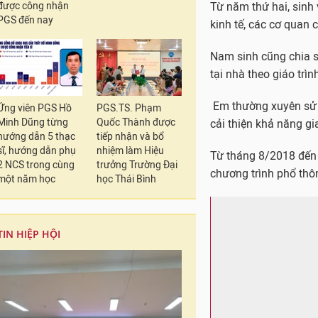
được công nhận
PGS đến nay
Ứng viên PGS Hồ
PGS.TS. Phạm
Minh Dũng từng
Quốc Thành được
hướng dẫn 5 thạc
tiếp nhận và bổ
sĩ, hướng dẫn phụ
nhiệm làm Hiệu
2 NCS trong cùng
trưởng Trường Đại
một năm học
học Thái Bình
Lê Tuấn (bên trái) đ
TIN HIỆP HỘI
Cũng theo Lê Tuấn, th
thụ kiến thức nâng ca
Từ đó, sinh viên có n
Từ năm thứ hai, sinh 