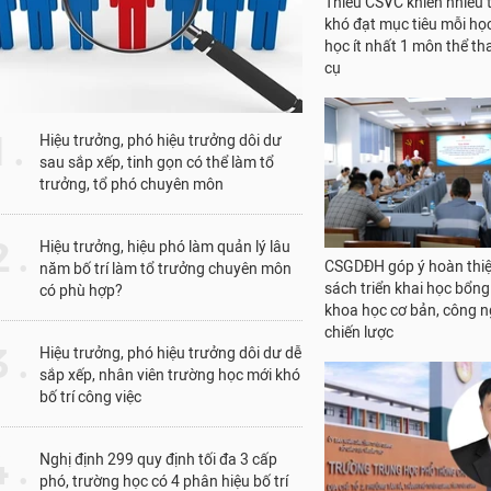
1 .
Hiệu trưởng, phó hiệu trưởng dôi dư
sau sắp xếp, tinh gọn có thể làm tổ
trưởng, tổ phó chuyên môn
Cần Thơ hỗ trợ 960.000
đồng/người/tháng cho gi
 .
Hiệu trưởng, hiệu phó làm quản lý lâu
nhân viên mầm non: Ngư
năm bố trí làm tổ trưởng chuyên môn
cuộc phấn khởi
có phù hợp?
 .
Hiệu trưởng, phó hiệu trưởng dôi dư dễ
sắp xếp, nhân viên trường học mới khó
bố trí công việc
 .
Nghị định 299 quy định tối đa 3 cấp
Thiếu CSVC khiến nhiều 
phó, trường học có 4 phân hiệu bố trí