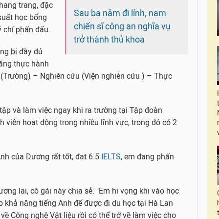
khang trang, đặc
Sau ba năm đi lính, nam
suất học bổng
chiến sĩ công an nghĩa vụ
 ý chí phấn đấu.
trở thành thủ khoa
ng bị đầy đủ
năng thực hành
p (Trường) – Nghiên cứu (Viện nghiên cứu ) – Thực
tập và làm việc ngay khi ra trường tại Tập đoàn
h viên hoạt động trong nhiều lĩnh vực, trong đó có 2
h của Dương rất tốt, đạt 6.5
IELTS
, em đang phấn
ơng lai, cô gái này chia sẻ: "Em hi vọng khi vào học
o khả năng tiếng Anh để được đi du học tại Hà Lan
ề Công nghệ Vật liệu rồi có thể trở về làm việc cho