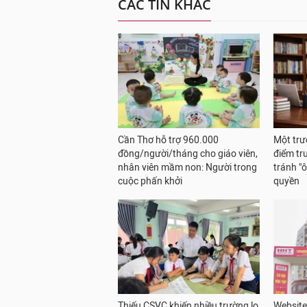
CÁC TIN KHÁC
Cần Thơ hỗ trợ 960.000
Một trư
đồng/người/tháng cho giáo viên,
điểm tr
nhân viên mầm non: Người trong
tránh "
cuộc phấn khởi
quyền
Thiếu CSVC khiến nhiều trường lo
Website