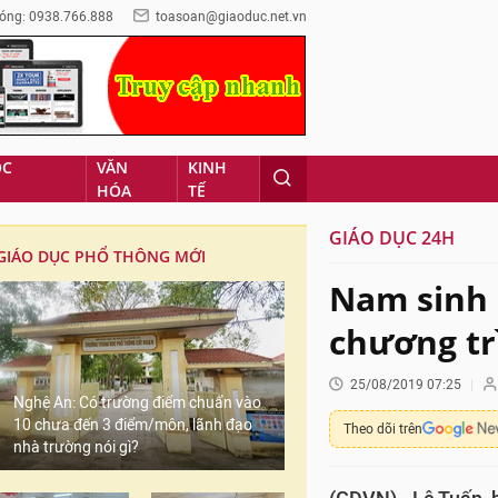
óng: 0938.766.888
toasoan@giaoduc.net.vn
ỌC
VĂN
KINH
HÓA
TẾ
GIÁO DỤC 24H
GIÁO DỤC PHỔ THÔNG MỚI
Nam sinh 
chương tr
25/08/2019 07:25
Nghệ An: Có trường điểm chuẩn vào
10 chưa đến 3 điểm/môn, lãnh đạo
Theo dõi trên
nhà trường nói gì?