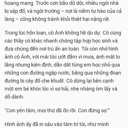
hoang mang. Trước cơn bão dữ dội, nhiều ngôi nhà
bị sập đổ, và ngôi trường – nơi là niềm tự hào của cả
làng – cũng không tránh khỏi thiệt hại nặng nề.
Trong lúc hỗn loạn, cô Ánh không hề do dự. Cô cùng
các thầy cô khác nhanh chóng tập hợp học sinh và
đưa chúng đến nơi trú ẩn an toàn. Tôi còn nhớ hình
ảnh cô Ánh, với mái tóc ướt đẫm vì mưa, ánh mắt lo
lắng nhưng kiên định, dẫn dắt từng em học nhỏ qua
những con đường ngập nước, băng qua những đoạn
đường bị cây đổ che khuất. Cô dừng lại bên cạnh
một em bé khóc lóc vì sợ hãi, nhẹ nhàng ôm lấy và
dỗ dành:
"Con yên tâm, mọi thứ đã ổn rồi. Con đừng sợ.”
Hình ảnh ấy đã in sâu vào tâm trí tôi, như minh