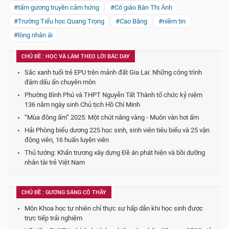
#tấm gương truyền cảm hứng
#Cô giáo Bàn Thị Ánh
#Trường Tiểu học Quang Trọng
#Cao Bằng
#niềm tin
#lòng nhân ái
CHỦ ĐỀ : HỌC VÀ LÀM THEO LỜI BÁC DẠY
Sắc xanh tuổi trẻ EPU trên mảnh đất Gia Lai: Những công trình
đậm dấu ấn chuyên môn
Phường Bình Phú và THPT Nguyễn Tất Thành tổ chức kỷ niệm
136 năm ngày sinh Chủ tịch Hồ Chí Minh
“Mùa đông ấm” 2025: Một chút nắng vàng - Muôn vàn hơi ấm
Hải Phòng biểu dương 225 học sinh, sinh viên tiêu biểu và 25 vận
động viên, 16 huấn luyện viên
Thủ tướng: Khẩn trương xây dựng Đề án phát hiện và bồi dưỡng
nhân tài trẻ Việt Nam
CHỦ ĐỀ : GƯƠNG SÁNG CÔ THẦY
Môn Khoa học tự nhiên chỉ thực sự hấp dẫn khi học sinh được
trực tiếp trải nghiệm