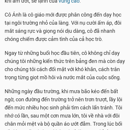
khí ẩm ướt, se lạnh của
vùng cao
.
Cô Ánh là cô giáo mới được phân công đến dạy học
tại ngôi trường nhỏ của làng. Với nụ cười ấm áp, đôi
mắt sáng rực và giọng nói dịu dàng, cô đã nhanh
chóng chiếm được cảm tình của cả học trò.
Ngay từ những buổi học đầu tiên, cô không chỉ dạy
chúng tôi những kiến thức trên bảng đen mà còn dạy
cho chúng tôi cách đối mặt với khó khăn, cách trân
trọng từng giọt mồ hôi và nước mắt của cuộc sống.
Những ngày đầu trường, khi mưa bão kéo đến bất
ngờ, con đường đến trường trở nên trơn trượt, lầy lội
đến mức nhiều học sinh phải tìm cách lẩn tránh. Tôi
nhớ có lần, sau một cơn mưa lớn, tôi về nhà với đôi
chân mỏi mệt và bộ quần áo ướt đẫm. Trong lúc bối