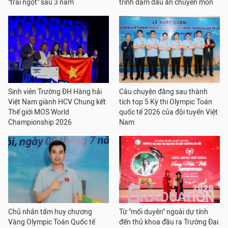
"trái ngọt" sau 3 năm
trình đậm dấu ấn chuyên môn
Sinh viên Trường ĐH Hàng hải
Câu chuyện đằng sau thành
Việt Nam giành HCV Chung kết
tích top 5 Kỳ thi Olympic Toán
Thế giới MOS World
quốc tế 2026 của đội tuyển Việt
Championship 2026
Nam
Chủ nhân tấm huy chương
Từ "mối duyên" ngoài dự tính
Vàng Olympic Toán Quốc tế
đến thủ khoa đầu ra Trường Đại