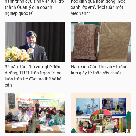
hành trình cựu sinh viên IUH trở
học sinh qua hoạt động “Góc
thành Quản lý của doanh
xanh lớp em”, "Mỗi tuần một
nghiệp quốc tế
việc xanh"
36 năm tận tâm với nghề điều
Nam sinh Cần Thơ với ý tưởng
dưỡng, TTƯT Trần Ngọc Trung
làm giấy từ thân cây chuối
luôn trăn trở đào tạo thế hệ kế
cận