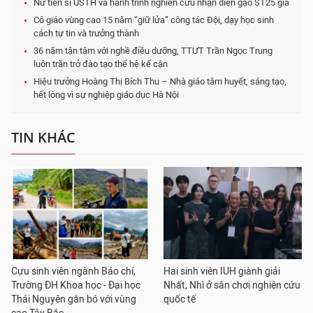
Nữ tiến sĩ USTH và hành trình nghiên cứu nhận diện gạo ST25 giả
Cô giáo vùng cao 15 năm “giữ lửa” công tác Đội, dạy học sinh
cách tự tin và trưởng thành
36 năm tận tâm với nghề điều dưỡng, TTƯT Trần Ngọc Trung
luôn trăn trở đào tạo thế hệ kế cận
Hiệu trưởng Hoàng Thị Bích Thu – Nhà giáo tâm huyết, sáng tạo,
hết lòng vì sự nghiệp giáo dục Hà Nội
TIN KHÁC
Cựu sinh viên ngành Báo chí,
Hai sinh viên IUH giành giải
Trường ĐH Khoa học - Đại học
Nhất, Nhì ở sân chơi nghiên cứu
Thái Nguyên gắn bó với vùng
quốc tế