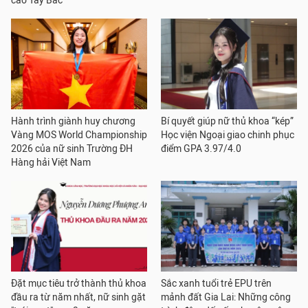
cao Tây Bắc
Hành trình giành huy chương
Bí quyết giúp nữ thủ khoa “kép”
Vàng MOS World Championship
Học viện Ngoại giao chinh phục
2026 của nữ sinh Trường ĐH
điểm GPA 3.97/4.0
Hàng hải Việt Nam
Đặt mục tiêu trở thành thủ khoa
Sắc xanh tuổi trẻ EPU trên
đầu ra từ năm nhất, nữ sinh gặt
mảnh đất Gia Lai: Những công