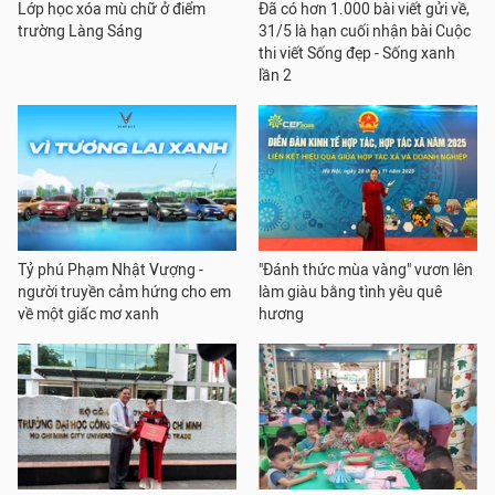
Lớp học xóa mù chữ ở điểm
Đã có hơn 1.000 bài viết gửi về,
trường Làng Sáng
31/5 là hạn cuối nhận bài Cuộc
thi viết Sống đẹp - Sống xanh
lần 2
Tỷ phú Phạm Nhật Vượng -
"Đánh thức mùa vàng" vươn lên
người truyền cảm hứng cho em
làm giàu bằng tình yêu quê
về một giấc mơ xanh
hương