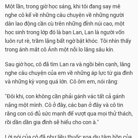
Một lần, trong giờ học sáng, khi tôi đang say mê
nghe cô kể về những câu chuyện về những người
dân lao động cần cù trên những đỉnh núi cao, một
học sinh trong lớp đó là bạn Lan, Lan là người vốn
luôn rụt rè, trầm lặng bất ngờ bật khóc. Tôi nhìn thấy
trong ánh mắt cô Ánh một nỗi lo lắng sâu kín.
Sau giờ học, cô đã tìm Lan ra và ngồi bên cạnh, lắng
nghe câu chuyện của em về những áp lực từ gia đình
và những kỳ vọng quá lớn. Cô ôm em, nói rằng:
"Đôi khi, con không cần phải gánh vác tất cả gánh
nặng một mình. Cô ở đây, các bạn ở đây và cô tin
rằng con có đủ sức mạnh để vượt qua mọi thử thách,
rồi dần dần gia đình sẽ hiểu cho con à."
Lời nói của cô đã như liều thuốc xoa dịu tâm hồn của