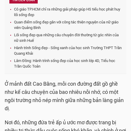
TIN LIÊN QUAN
Cô giáo TP.HCM chỉ ra những giải pháp giúp HS tiểu học phát huy
lối sống đẹp
Quan điểm sống đẹp gắn với công tác thiện nguyện của nữ giáo
viên Quảng Bình
Lối sống đẹp qua những câu chuyện đời thường từ góc nhìn của
nữ sinh Huế
Hành trình Sống đẹp - Sống xanh của học sinh Trường THPT Trần
Quang Khải
Lâm Đồng: Hành trình sống đẹp của học sinh lớp 4D, Tiểu học
Trần Quốc Toản
Ở mảnh đất Cao Bằng, mỗi con đường đất gồ ghề
như kể câu chuyện của bao nhiêu nỗi nhớ, có một
ngôi trường nhỏ nép mình giữa những bản làng giản
dị.
Nơi đó, những đứa trẻ ấp ủ ước mơ được trang bị
nhiều tri thức dẫu cuộc sống khó khăn, và chính ở nơi