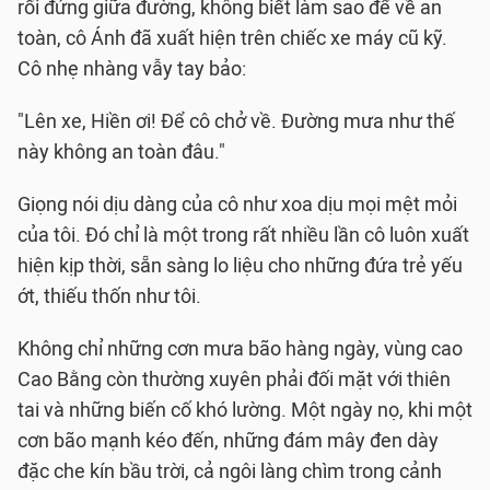
rối đứng giữa đường, không biết làm sao để về an
toàn, cô Ánh đã xuất hiện trên chiếc xe máy cũ kỹ.
Cô nhẹ nhàng vẫy tay bảo:
"Lên xe, Hiền ơi! Để cô chở về. Đường mưa như thế
này không an toàn đâu."
Giọng nói dịu dàng của cô như xoa dịu mọi mệt mỏi
của tôi. Đó chỉ là một trong rất nhiều lần cô luôn xuất
hiện kịp thời, sẵn sàng lo liệu cho những đứa trẻ yếu
ớt, thiếu thốn như tôi.
Không chỉ những cơn mưa bão hàng ngày, vùng cao
Cao Bằng còn thường xuyên phải đối mặt với thiên
tai và những biến cố khó lường. Một ngày nọ, khi một
cơn bão mạnh kéo đến, những đám mây đen dày
đặc che kín bầu trời, cả ngôi làng chìm trong cảnh