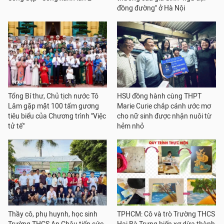
đồng đường" ở Hà Nội
Tổng Bí thư, Chủ tịch nước Tô
HSU đồng hành cùng THPT
Lâm gặp mặt 100 tấm gương
Marie Curie chắp cánh ước mơ
tiêu biểu của Chương trình "Việc
cho nữ sinh được nhận nuôi từ
tử tế"
hẻm nhỏ
Thầy cô, phụ huynh, học sinh
TPHCM: Cô và trò Trường THCS