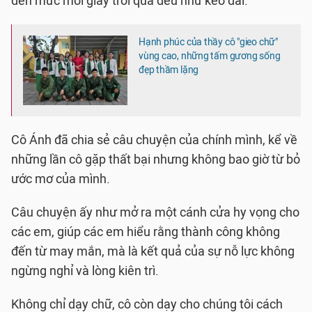
đến mức mỗi giây trôi qua đều như kéo dài.
Hạnh phúc của thầy cô "gieo chữ"
vùng cao, những tấm gương sống
đẹp thầm lặng
Cô Ánh đã chia sẻ câu chuyện của chính mình, kể về
những lần cô gặp thất bại nhưng không bao giờ từ bỏ
ước mơ của mình.
Câu chuyện ấy như mở ra một cánh cửa hy vọng cho
các em, giúp các em hiểu rằng thành công không
đến từ may mắn, mà là kết quả của sự nỗ lực không
ngừng nghỉ và lòng kiên trì.
Không chỉ dạy chữ, cô còn dạy cho chúng tôi cách