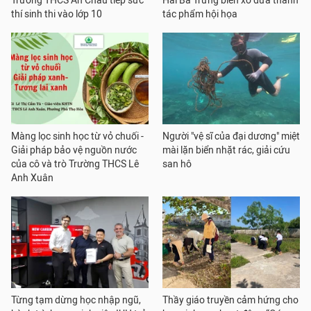
Trường THCS An Châu tiếp sức
Hai Bà Trưng biến xơ dừa thành
thí sinh thi vào lớp 10
tác phẩm hội họa
Màng lọc sinh học từ vỏ chuối -
Người "vệ sĩ của đại dương" miệt
Giải pháp bảo vệ nguồn nước
mài lặn biển nhặt rác, giải cứu
của cô và trò Trường THCS Lê
san hô
Anh Xuân
Từng tạm dừng học nhập ngũ,
Thầy giáo truyền cảm hứng cho