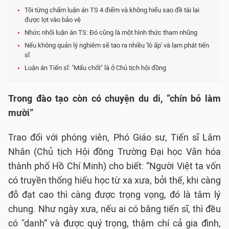
Tôi từng chấm luận án TS 4 điểm và không hiểu sao đề tài lại
được lọt vào bảo vệ
Nhức nhối luận án TS: Đó cũng là một hình thức tham nhũng
Nếu không quản lý nghiêm sẽ tạo ra nhiều 'lò ấp' và lạm phát tiến
sĩ
Luận án Tiến sĩ: "Mấu chốt" là ở Chủ tịch hội đồng
Trong đào tạo còn có chuyện du di, “chín bỏ làm
mười”
Trao đổi với phóng viên, Phó Giáo sư, Tiến sĩ Lâm
Nhân (Chủ tịch Hội đồng Trường Đại học Văn hóa
thành phố Hồ Chí Minh) cho biết: “Người Việt ta vốn
có truyền thống hiếu học từ xa xưa, bởi thế, khi càng
đỗ đạt cao thì càng được trọng vọng, đó là tâm lý
chung. Như ngày xưa, nếu ai có bằng tiến sĩ, thì đều
có "danh” và được quý trọng, thậm chí cả gia đình,