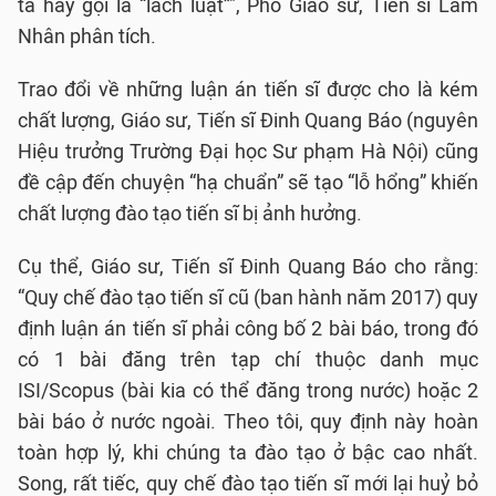
ta hay gọi là “lách luật”", Phó Giáo sư, Tiến sĩ Lâm
Nhân phân tích.
Trao đổi về những luận án tiến sĩ được cho là kém
chất lượng, Giáo sư, Tiến sĩ Đinh Quang Báo (nguyên
Hiệu trưởng Trường Đại học Sư phạm Hà Nội) cũng
đề cập đến chuyện “hạ chuẩn” sẽ tạo “lỗ hổng” khiến
chất lượng đào tạo tiến sĩ bị ảnh hưởng.
Cụ thể, Giáo sư, Tiến sĩ Đinh Quang Báo cho rằng:
“Quy chế đào tạo tiến sĩ cũ (ban hành năm 2017) quy
định luận án tiến sĩ phải công bố 2 bài báo, trong đó
có 1 bài đăng trên tạp chí thuộc danh mục
ISI/Scopus (bài kia có thể đăng trong nước) hoặc 2
bài báo ở nước ngoài. Theo tôi, quy định này hoàn
toàn hợp lý, khi chúng ta đào tạo ở bậc cao nhất.
Song, rất tiếc, quy chế đào tạo tiến sĩ mới lại huỷ bỏ