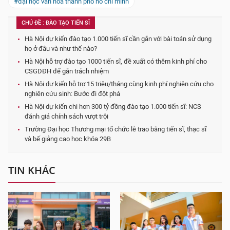
#đại học văn hóa thành phố hồ chí minh
CHỦ ĐỀ : ĐÀO TẠO TIẾN SĨ
Hà Nội dự kiến đào tạo 1.000 tiến sĩ cần gắn với bài toán sử dụng
họ ở đâu và như thế nào?
Hà Nội hỗ trợ đào tạo 1000 tiến sĩ, đề xuất có thêm kinh phí cho
CSGDĐH để gắn trách nhiệm
Hà Nội dự kiến hỗ trợ 15 triệu/tháng cùng kinh phí nghiên cứu cho
nghiên cứu sinh: Bước đi đột phá
Hà Nội dự kiến chi hơn 300 tỷ đồng đào tạo 1.000 tiến sĩ: NCS
đánh giá chính sách vượt trội
Trường Đại học Thương mại tổ chức lễ trao bằng tiến sĩ, thạc sĩ
và bế giảng cao học khóa 29B
TIN KHÁC