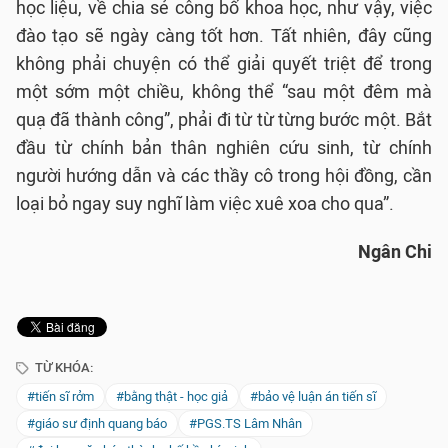
học liệu, về chia sẻ công bố khoa học, như vậy, việc
đào tạo sẽ ngày càng tốt hơn. Tất nhiên, đây cũng
không phải chuyện có thể giải quyết triệt để trong
một sớm một chiều, không thể “sau một đêm mà
quạ đã thành công”, phải đi từ từ từng bước một. Bắt
đầu từ chính bản thân nghiên cứu sinh, từ chính
người hướng dẫn và các thầy cô trong hội đồng, cần
loại bỏ ngay suy nghĩ làm việc xuê xoa cho qua”.
Ngân Chi
TỪ KHÓA:
#tiến sĩ rởm
#bằng thật - học giả
#bảo vệ luận án tiến sĩ
#giáo sư định quang báo
#PGS.TS Lâm Nhân