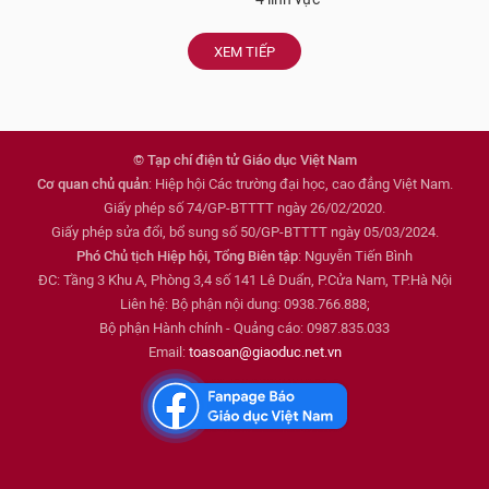
XEM TIẾP
© Tạp chí điện tử Giáo dục Việt Nam
Cơ quan chủ quản
: Hiệp hội Các trường đại học, cao đẳng Việt Nam.
Giấy phép số 74/GP-BTTTT ngày 26/02/2020.
Giấy phép sửa đổi, bổ sung số 50/GP-BTTTT ngày 05/03/2024.
Phó Chủ tịch Hiệp hội, Tổng Biên tập
: Nguyễn Tiến Bình
ĐC: Tầng 3 Khu A, Phòng 3,4 số 141 Lê Duẩn, P.Cửa Nam, TP.Hà Nội
Liên hệ: Bộ phận nội dung: 0938.766.888;
Bộ phận Hành chính - Quảng cáo: 0987.835.033
Email:
toasoan@giaoduc.net.vn