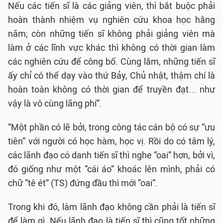
Nếu các tiến sĩ là các giảng viên, thì bắt buộc phải
hoàn thành nhiệm vụ nghiên cứu khoa học hằng
năm; còn những tiến sĩ không phải giảng viên mà
làm ở các lĩnh vực khác thì không có thời gian làm
các nghiên cứu để công bố. Cùng lắm, những tiến sĩ
ấy chỉ có thể dạy vào thứ Bảy, Chủ nhật, thậm chí là
hoàn toàn không có thời gian để truyền đạt... như
vậy là vô cùng lãng phí”.
“Một phần có lẽ bởi, trong công tác cán bộ có sự “ưu
tiên” với người có học hàm, học vị. Rồi do có tâm lý,
các lãnh đạo có danh tiến sĩ thì nghe “oai” hơn, bởi vì,
đó giống như một “cái áo” khoác lên mình, phải có
chữ “tê ét” (TS) đứng đầu thì mới “oai”.
Trong khi đó, làm lãnh đạo không cần phải là tiến sĩ
để làm gì. Nếu lãnh đạo là tiến sĩ thì cũng tốt những