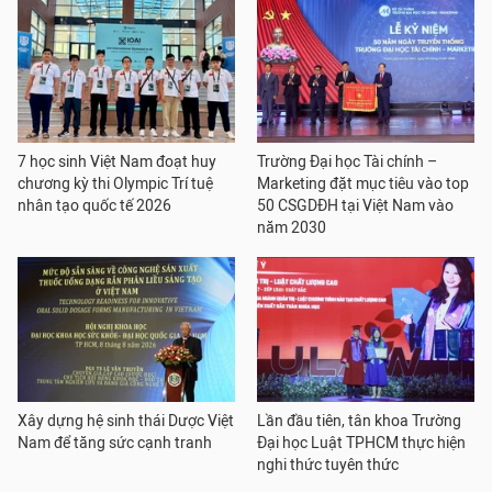
7 học sinh Việt Nam đoạt huy
Trường Đại học Tài chính –
chương kỳ thi Olympic Trí tuệ
Marketing đặt mục tiêu vào top
nhân tạo quốc tế 2026
50 CSGDĐH tại Việt Nam vào
năm 2030
Xây dựng hệ sinh thái Dược Việt
Lần đầu tiên, tân khoa Trường
Nam để tăng sức cạnh tranh
Đại học Luật TPHCM thực hiện
nghi thức tuyên thức