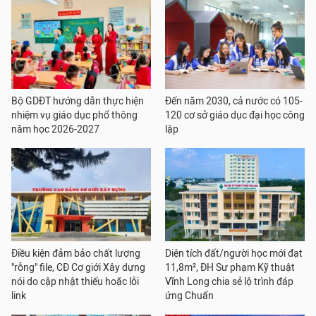
Bộ GDĐT hướng dẫn thực hiện
Đến năm 2030, cả nước có 105-
nhiệm vụ giáo dục phổ thông
120 cơ sở giáo dục đại học công
năm học 2026-2027
lập
Điều kiện đảm bảo chất lượng
Diện tích đất/người học mới đạt
"rỗng" file, CĐ Cơ giới Xây dựng
11,8m², ĐH Sư phạm Kỹ thuật
nói do cập nhật thiếu hoặc lỗi
Vĩnh Long chia sẻ lộ trình đáp
link
ứng Chuẩn