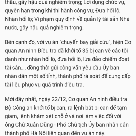
thầu, gây hậu quả nghiêm trọng; Lợi dụng chức vụ,
quyền hạn trong khi thi hành công vụ; Đưa hối lộ,
Nhận hối lộ; Vi phạm quy định về quản lý tài sản Nhà
nước, gây hậu quả nghiêm trọng.
Bên cạnh đó, với vụ án "chuyến bay giải cứu", hiện Cơ
quan An ninh Điều tra đã khởi tố 35 bị can về các tội
danh như nhận hối lộ, đưa hối lộ, lừa đảo chiếm đoạt
tài sản…, đồng thời gửi công văn yêu cầu Ủy ban
nhân dân một số tỉnh, thành phố rà soát để cung cấp
tài liệu phục vụ quá trình điều tra.
Mới đây nhất, ngày 22/12, Cơ quan An ninh điều tra
Bộ Công an khởi tố bị can, ra lệnh bắt bị can để tạm
giam, lệnh khám xét chỗ ở và nơi làm việc đối với
ông Chử Xuân Dũng - Phó Chủ tịch Ủy ban nhân dân
thành phố Hà Nội liên quan đến vụ án này.