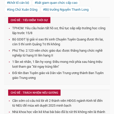
#khởi tố cán bộ
#bắt giam quan chức cấp cao
#ông Chử Xuân Dũng
#Bộ trưởng Nguyễn Thanh Long
CHỦ ĐỀ : TIÊU ĐIỂM THỜI SỰ
TPHCM: Yêu cầu hoàn tất hồ sơ, thủ tục sắp xếp trường học công
lập trước 15/8
Bộ GDĐT lý giải vì sao thí sinh Chuyên Tuyên Quang được thi lại,
còn 5 thí sinh Quảng Trị thì không
Phú Thọ: 2.123 viên chức giáo dục được thăng hạng chức nghề
nghiệp từ hạng III lên hạng II
1 lần xé nhãn, 1 lần hy vọng: Điều mong mỏi phía sau hàng triệu
lượt tham gia "Xé ngay trúng liền"
Đổi tên Ban Tuyên giáo và Dân vận Trung ương thành Ban Tuyên
giáo Trung ương
CHỦ ĐỀ : TRÁCH NHIỆM NÊU GƯƠNG
Cần sớm có câu trả lời về 2 thành viên HĐGS ngành Kinh tế đến
từ NEU để mùa xét duyệt 2025 minh bạch
Nhà khoa học vẫn kê khai bài báo đã bị rút thì không nên là thành