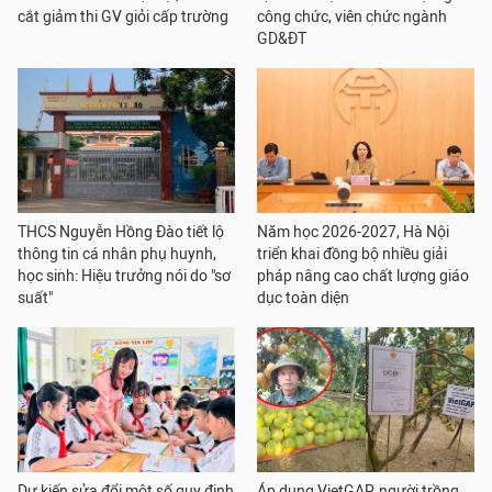
cắt giảm thi GV giỏi cấp trường
công chức, viên chức ngành
GD&ĐT
THCS Nguyễn Hồng Đào tiết lộ
Năm học 2026-2027, Hà Nội
thông tin cá nhân phụ huynh,
triển khai đồng bộ nhiều giải
học sinh: Hiệu trưởng nói do "sơ
pháp nâng cao chất lượng giáo
suất"
dục toàn diện
Dự kiến sửa đổi một số quy định
Áp dụng VietGAP, người trồng