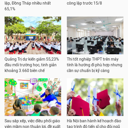
lập, Đồng Tháp nhiều nhất
công lập trước 15/8
65,1%
Quảng Trị dự kiến giảm 55,23%
Thi tốt nghiệp THPT trên máy
đầu mối trường học, tinh giản
tính là hướng đi phù hợp nhưng
khoảng 3.660 biên chế
cần sự chuẩn bị kỹ càng
Sau sắp xếp, việc điều phối giáo
Hà Nội ban hành kế hoạch đào
viên mầm non thuận lợi, đề xuất
tạo trình độ tiến sĩ cho đội ngũ