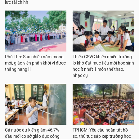
lực tài chính
Phú Thọ: Sau nhiều năm mong
Thiếu CSVC khiến nhiều trường
mỏi, giáo viên phấn khởi vì được
lo khó đạt mục tiêu mỗi học sinh
thăng hạng II
học ít nhất 1 môn thể thao,
nhạc cụ
Cả nước dự kiến giảm 46,7%
TPHCM: Yêu cầu hoàn tất hồ
đầu mối cơ sở giáo dục công
sơ, thủ tục sắp xếp trường học