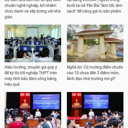
chuẩn nghề nghiệp, bổ nhiệm
bưởi tại xã Yên Bài "làm tốt, làm
chức danh và xếp lương với nhà
sạch" để nâng giá trị sản phẩm
giáo
Hiệu trưởng, chuyên gia góp ý
Nghệ An: Có trường điểm chuẩn
để kỳ thi tốt nghiệp THPT trên
vào 10 chưa đến 3 điểm/môn,
máy tính bảo đảm công bằng,
lãnh đạo nhà trường nói gì?
hiệu quả