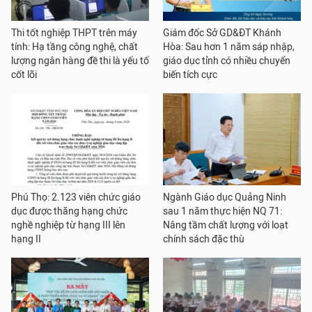
Thi tốt nghiệp THPT trên máy
Giám đốc Sở GD&ĐT Khánh
tính: Hạ tầng công nghệ, chất
Hòa: Sau hơn 1 năm sáp nhập,
lượng ngân hàng đề thi là yếu tố
giáo dục tỉnh có nhiều chuyển
cốt lõi
biến tích cực
Phú Thọ: 2.123 viên chức giáo
Ngành Giáo dục Quảng Ninh
dục được thăng hạng chức
sau 1 năm thực hiện NQ 71:
nghề nghiệp từ hạng III lên
Nâng tầm chất lượng với loạt
hạng II
chính sách đặc thù