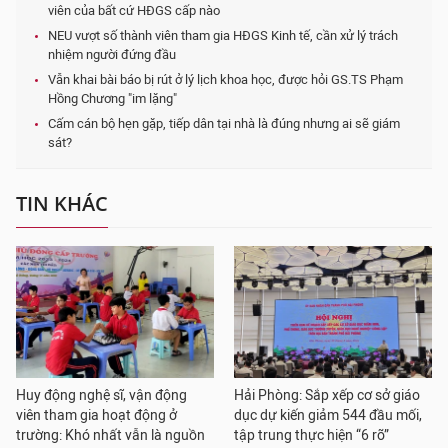
viên của bất cứ HĐGS cấp nào
NEU vượt số thành viên tham gia HĐGS Kinh tế, cần xử lý trách
nhiệm người đứng đầu
Vẫn khai bài báo bị rút ở lý lịch khoa học, được hỏi GS.TS Phạm
Hồng Chương "im lặng"
Cấm cán bộ hẹn gặp, tiếp dân tại nhà là đúng nhưng ai sẽ giám
sát?
TIN KHÁC
Huy động nghệ sĩ, vận động
Hải Phòng: Sắp xếp cơ sở giáo
viên tham gia hoạt động ở
dục dự kiến giảm 544 đầu mối,
trường: Khó nhất vẫn là nguồn
tập trung thực hiện “6 rõ”