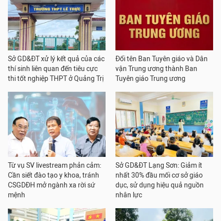
Sở GD&ĐT xử lý kết quả của các
Đổi tên Ban Tuyên giáo và Dân
thí sinh liên quan đến tiêu cực
vận Trung ương thành Ban
thi tốt nghiệp THPT ở Quảng Trị
Tuyên giáo Trung ương
Từ vụ SV livestream phản cảm:
Sở GD&ĐT Lạng Sơn: Giảm ít
Cần siết đào tạo y khoa, tránh
nhất 30% đầu mối cơ sở giáo
CSGDĐH mở ngành xa rời sứ
dục, sử dụng hiệu quả nguồn
mệnh
nhân lực