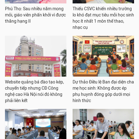
Phú Thọ: Sau nhiều năm mong
Thiếu CSVC khiến nhiều trường
mỏi, giáo viên phấn khởi vì được
lo khó đạt mục tiêu mỗi học sinh
thăng hạng II
học ít nhất 1 môn thể thao,
nhạc cụ
Website quảng bá đào tạo kép,
Dự thảo Điều lệ Ban đại diện cha
chuyển tiếp nhưng CĐ Công
mẹ học sinh: Không được ép
nghệ cao Hà Nội nói đó không
phụ huynh đóng góp dưới mọi
phải liên kết
hình thức