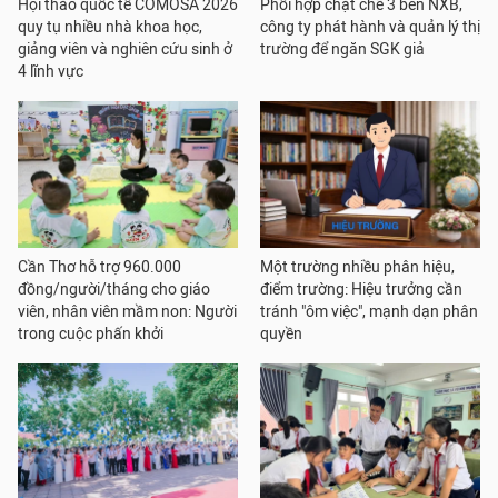
Hội thảo quốc tế COMOSA 2026
Phối hợp chặt chẽ 3 bên NXB,
quy tụ nhiều nhà khoa học,
công ty phát hành và quản lý thị
giảng viên và nghiên cứu sinh ở
trường để ngăn SGK giả
4 lĩnh vực
Cần Thơ hỗ trợ 960.000
Một trường nhiều phân hiệu,
đồng/người/tháng cho giáo
điểm trường: Hiệu trưởng cần
viên, nhân viên mầm non: Người
tránh "ôm việc", mạnh dạn phân
trong cuộc phấn khởi
quyền