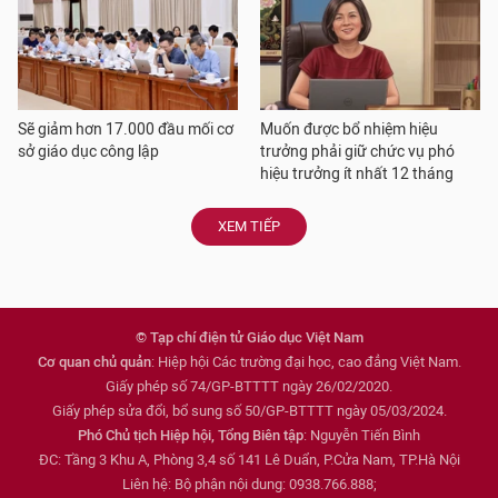
Sẽ giảm hơn 17.000 đầu mối cơ
Muốn được bổ nhiệm hiệu
sở giáo dục công lập
trưởng phải giữ chức vụ phó
hiệu trưởng ít nhất 12 tháng
XEM TIẾP
© Tạp chí điện tử Giáo dục Việt Nam
Cơ quan chủ quản
: Hiệp hội Các trường đại học, cao đẳng Việt Nam.
Giấy phép số 74/GP-BTTTT ngày 26/02/2020.
Giấy phép sửa đổi, bổ sung số 50/GP-BTTTT ngày 05/03/2024.
Phó Chủ tịch Hiệp hội, Tổng Biên tập
: Nguyễn Tiến Bình
ĐC: Tầng 3 Khu A, Phòng 3,4 số 141 Lê Duẩn, P.Cửa Nam, TP.Hà Nội
Liên hệ: Bộ phận nội dung: 0938.766.888;