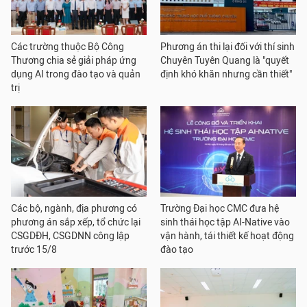
Các trường thuộc Bộ Công
Phương án thi lại đối với thí sinh
Thương chia sẻ giải pháp ứng
Chuyên Tuyên Quang là "quyết
dụng AI trong đào tạo và quản
định khó khăn nhưng cần thiết"
trị
Các bộ, ngành, địa phương có
Trường Đại học CMC đưa hệ
phương án sắp xếp, tổ chức lại
sinh thái học tập AI-Native vào
CSGDĐH, CSGDNN công lập
vận hành, tái thiết kế hoạt động
trước 15/8
đào tạo