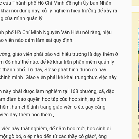
c của Thành phố Hồ Chí Minh đề nghị Ủy ban Nhân
 khai nội dung này, xử lý nghiêm hiệu trưởng để xảy ra
ng của mình quản lý.
h phố Hồ Chí Minh Nguyễn Văn Hiếu nói rằng, hiệu
o viên nào dám làm sai quy định.
ờng, giáo viên phải báo với hiệu trưởng là dạy thêm ở
âm đó như thế nào, để kê khai trên phần mềm quản lý
thành phố. Từ đây, Sở sẽ phát hiện được có hay
hính mình. Giáo viên phải kê khai trung thực việc này.
h này phải được làm nghiêm tại 168 phường, xã, đặc
ằm đảm bảo quyền học tập của học sinh, sự bình
êm, hạn chế tình trạng giáo viên o ép, gây căng
việc dạy thêm học thêm.,
 việc này thật nghiêm, để năm học mới, học sinh đi
một gò bó, o ép nào đến từ các thầy cô giáo”, ông