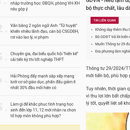
1 .
GDVN - Nếu lạm dụn
nhập trường học: ĐBQH, phòng VH-XH
bộ thực chất, lâu dà
nêu góp ý
TIN LIÊN QUAN
 .
Văn bằng 2 ngôn ngữ Anh: "Tử huyệt"
Không dạy thêm thu ti
khiến nhiều lãnh đạo, cán bộ CSGDĐH,
Bộ GDĐT trả lời kiến 
rơi vào lao lý, vi phạm
Muốn Thông tư 29 đượ
Địa phương làm nghiêm
 .
Chuyên gia, đại biểu quốc hội "hiến kế"
cải tiến kỳ thi tốt nghiệp THPT
Thông tư 29/2024/T
 .
mới tiến bộ, phù hợp 
Hải Phòng đẩy mạnh sắp xếp mạng
lưới cơ sở giáo dục, phấn đấu giảm ít
nhất 30% đầu mối hiện có
Tuy nhiên, thời gian 
vì thu lợi lớn bất chấ
lý tốt, quyết liệt sẽ 
 .
Làm gì để khắc phục tình trạng học
sinh đến lớp 11, 12 mới nhận ra chọn
tổ hợp môn không phù hợp?