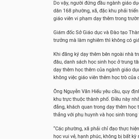
Do vậy, người đứng đầu ngành giáo dụ
dân 168 phường, xã, đặc khu phải triển
giáo viên vi phạm dạy thêm trong trườ
Giám đốc Sở Giáo dục và Đào tạo Thàn
trưởng mà làm nghiêm thì không có giá
Khi đăng ký dạy thêm bên ngoài nhà trư
đâu, danh sách học sinh học ở trung t
dạy thêm học thêm của ngành giáo dục 
không việc giáo viên thêm học trò của c
Ông Nguyễn Văn Hiếu yêu cầu, quy địn
khu trực thuộc thành phố. Điều này nh
đẳng, khách quan trong dạy thêm học th
thẳng với phụ huynh và học sinh trong 
“Các phường, xã phải chỉ đạo thực hiện
học vui vẻ, hạnh phúc, không bị bất kỳ 