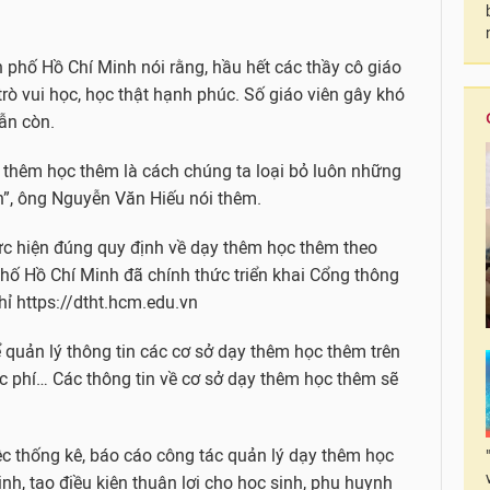
phố Hồ Chí Minh nói rằng, hầu hết các thầy cô giáo
ò vui học, học thật hạnh phúc. Số giáo viên gây khó
ẫn còn.
ạy thêm học thêm là cách chúng ta loại bỏ luôn những
h”, ông Nguyễn Văn Hiếu nói thêm.
hực hiện đúng quy định về dạy thêm học thêm theo
 Hồ Chí Minh đã chính thức triển khai Cổng thông
hỉ https://dtht.hcm.edu.vn
ể quản lý thông tin các cơ sở dạy thêm học thêm trên
học phí… Các thông tin về cơ sở dạy thêm học thêm sẽ
ệc thống kê, báo cáo công tác quản lý dạy thêm học
h, tạo điều kiện thuận lợi cho học sinh, phụ huynh