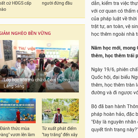
dẫn, kiểm tra việc th
bất cứ HĐGS cấp
người đứng đầu
nào
với cơ quan có thẩm q
của pháp luật về thời
trật tự, an toàn, vệ 
GIẢM NGHÈO BỀN VỮNG
học thêm ngoài nhà t
Năm học mới, mong Ch
thêm, học thêm trái 
Ngày 19/6, phiên chấ
Quốc hội, đại biểu N
Lớp học xóa mù chữ ở điểm trường
thêm, học thêm tràn l
Làng Sáng
đường và đi ngược với
Bộ đã ban hành Thông
pháp hoàn hảo, đặc bi
"Đây là nguyên nhân c
"Đánh thức mùa
Từ xuất phát điểm
quyết tình trạng này?"
vàng" vươn lên làm
"tay trắng" đến xây