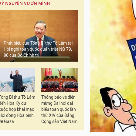
KỶ NGUYÊN VƯƠN MÌNH
Phát biểu của Tổng Bí thư Tô Lâm tại
Hội nghị toàn quốc quán triệt NQ 79,
80 của Bộ Chính trị
Tổng Bí thư Tô Lâm
Thông báo về điện
đến Hoa Kỳ dự
mừng Đại hội đại
cuộc họp khai mạc
biểu toàn quốc lần
Hội đồng Hòa bình
thứ XIV của Đảng
về Gaza
Cộng sản Việt Nam