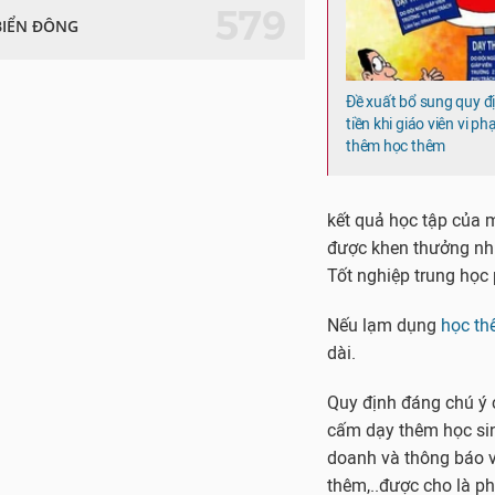
579
BIỂN ĐÔNG
Đề xuất bổ sung quy đ
tiền khi giáo viên vi p
thêm học thêm
kết quả học tập của m
được khen thưởng nhưn
Tốt nghiệp trung học 
Nếu lạm dụng
học t
dài.
Quy định đáng chú ý 
cấm dạy thêm học sin
doanh và thông báo vớ
thêm,..được cho là p