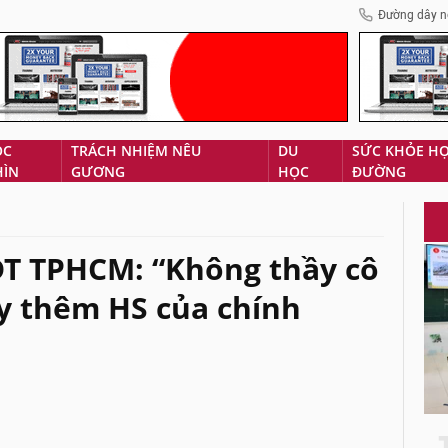
Đường dây n
ÓC
TRÁCH NHIỆM NÊU
DU
SỨC KHỎE H
HÌN
GƯƠNG
HỌC
ĐƯỜNG
T TPHCM: “Không thầy cô
y thêm HS của chính