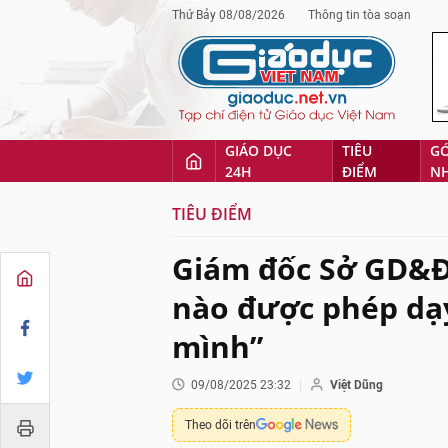
Thứ Bảy 08/08/2026
Thông tin tòa soạn
GIÁO DỤC
TIÊU
G
24H
ĐIỂM
N
TIÊU ĐIỂM
Giám đốc Sở GD&Đ
nào được phép dạ
mình”
09/08/2025 23:32
Việt Dũng
Theo dõi trên