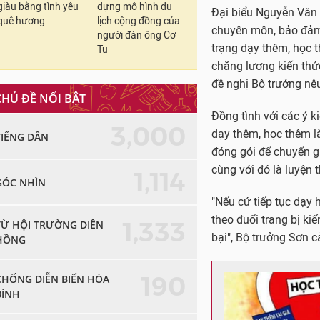
giàu bằng tình yêu
dựng mô hình du
Đại biểu Nguyễn Văn 
quê hương
lịch cộng đồng của
chuyên môn, bảo đảm 
người đàn ông Cơ
trạng dạy thêm, học t
Tu
chăng lượng kiến thức
đề nghị Bộ trưởng nê
CHỦ ĐỀ NỔI BẬT
Đồng tình với các ý 
3,000
dạy thêm, học thêm là
TIẾNG DÂN
đóng gói để chuyển gia
cùng với đó là luyện 
1,114
GÓC NHÌN
"Nếu cứ tiếp tục dạy h
theo đuổi trang bị ki
1,333
TỪ HỘI TRƯỜNG DIÊN
bại", Bộ trưởng Sơn c
HỒNG
190
CHỐNG DIỄN BIẾN HÒA
BÌNH