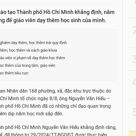
ào tạo Thành phố Hồ Chí Minh khẳng định, năm
ng để giáo viên dạy thêm học sinh của mình.
2
hiêm dạy thêm, học thêm trái quy định
y thêm, học thêm và sách giáo khoa
3
giáo viên vi phạm về dạy thêm học thêm
học thêm của trung tâm, giáo viên
ọc thêm tiêu cực
4
 ban Nhân dân 168 phường, xã, đặc khu trực thuộc do
Chí Minh tổ chức ngày 8/8, ông Nguyễn Văn Hiếu –
h phố Hồ Chí Minh đã có những chỉ đạo quan trọng
5
thêm dịp năm học mới sắp đến.
h phố Hồ Chí Minh Nguyễn Văn Hiếu khẳng định rằng,
ệt để, để thông tư 29/2024/TT-BGDĐT được thực hiện