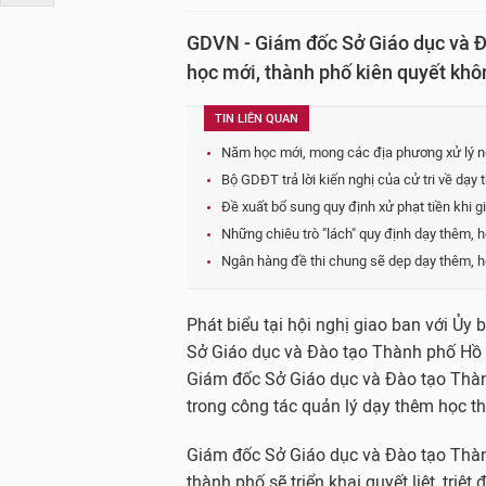
GDVN - Giám đốc Sở Giáo dục và Đ
học mới, thành phố kiên quyết khô
TIN LIÊN QUAN
Năm học mới, mong các địa phương xử lý ng
Bộ GDĐT trả lời kiến nghị của cử tri về dạ
Đề xuất bổ sung quy định xử phạt tiền khi 
Những chiêu trò "lách" quy định dạy thêm, 
Ngân hàng đề thi chung sẽ dẹp dạy thêm, h
Phát biểu tại hội nghị giao ban với Ủy
Sở Giáo dục và Đào tạo Thành phố Hồ 
Giám đốc Sở Giáo dục và Đào tạo Thàn
trong công tác quản lý dạy thêm học 
Giám đốc Sở Giáo dục và Đào tạo Thàn
thành phố sẽ triển khai quyết liệt, tri