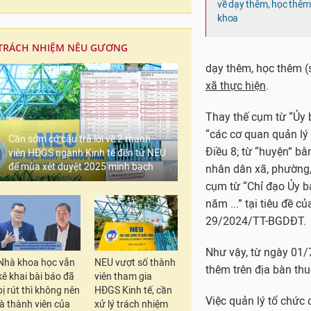
về dạy thêm, học thêm
khoa
TRÁCH NHIỆM NÊU GƯƠNG
dạy thêm, học thêm 
xã thực hiện
.
Thay thế cụm từ “Ủy 
“các cơ quan quản lý
Cần sớm có câu trả lời về 2 thành
Điều 8; từ “huyện” b
viên HĐGS ngành Kinh tế đến từ NEU
để mùa xét duyệt 2025 minh bạch
nhân dân xã, phường, 
cụm từ “Chỉ đạo Ủy ban
năm ...” tại tiêu đề c
29/2024/TT-BGDĐT.
Như vậy, từ ngày 01/
Nhà khoa học vẫn
NEU vượt số thành
thêm trên địa bàn thu
kê khai bài báo đã
viên tham gia
bị rút thì không nên
HĐGS Kinh tế, cần
Việc quản lý tổ chức
là thành viên của
xử lý trách nhiệm