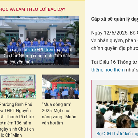
HỌC VÀ LÀM THEO LỜI BÁC DẠY
Cấp xã sẽ quản lý d
Ngày 12/6/2025, Bộ 
về phân quyền, phân 
chính quyền địa phươ
Sắc xanh tuổi trẻ EPU trên mảnh đất
Gia Lai: Những công trình đậm dấu
Tại Điều 16 Thông tư
ấn chuyên môn
thêm, học thêm
như s
Phường Bình Phú
“Mùa đông ấm”
và THPT Nguyễn
2025: Một chút
Tất Thành tổ chức
nắng vàng - Muôn
kỷ niệm 136 năm
vàn hơi ấm
ngày sinh Chủ tịch
Bộ GDĐT trả lời kiến ng
Hồ Chí Minh