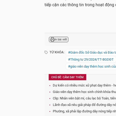
tiếp cận các thông tin trong hoạt động
In bài viết
TỪ KHÓA:
#Giám đốc Sở Giáo dục và Đào t
#Thông tư 29/2024/TT-BGDĐT
#giáo viên dạy thêm học sinh củ
CHỦ ĐỀ: CẤM DẠY THÊM
Dự kiến có nhiều mức xử phạt dạy thêm - họ
Giáo viên dạy thêm học sinh chính khóa thu 
Clip: Nhân viên bật mí, câu lạc bộ Toán, ti
Lãnh đạo xã nêu giải pháp để đường dây nó
Phường, xã phải lập đường dây nóng tiếp nh