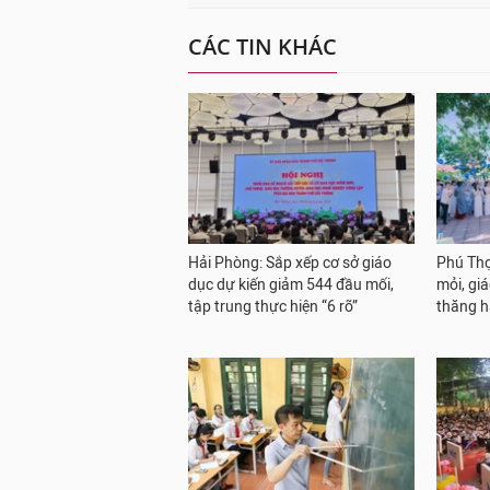
CÁC TIN KHÁC
Hải Phòng: Sắp xếp cơ sở giáo
Phú Thọ
dục dự kiến giảm 544 đầu mối,
mỏi, giá
tập trung thực hiện “6 rõ”
thăng h