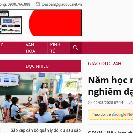
óng: 0938.766.888
toasoan@giaoduc.net.vn
ỌC
VĂN
KINH
HÓA
TẾ
GIÁO DỤC 24H
ĐỌC NHIỀU
Năm học m
nghiêm dạ
09/08/2025 07:14
Theo dõi trên
Sắp xếp cán bộ quản lý dôi dư sau sáp