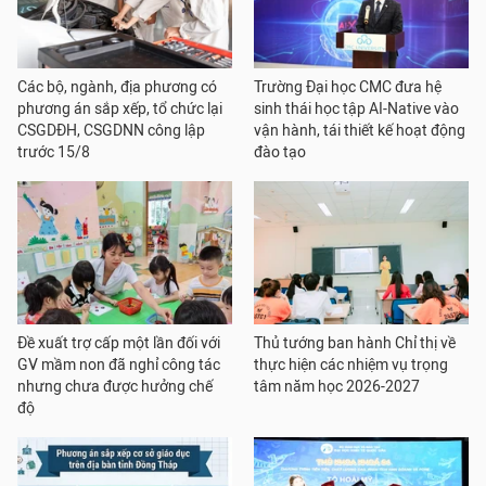
Các bộ, ngành, địa phương có
Trường Đại học CMC đưa hệ
phương án sắp xếp, tổ chức lại
sinh thái học tập AI-Native vào
CSGDĐH, CSGDNN công lập
vận hành, tái thiết kế hoạt động
trước 15/8
đào tạo
Đề xuất trợ cấp một lần đối với
Thủ tướng ban hành Chỉ thị về
GV mầm non đã nghỉ công tác
thực hiện các nhiệm vụ trọng
nhưng chưa được hưởng chế
tâm năm học 2026-2027
độ