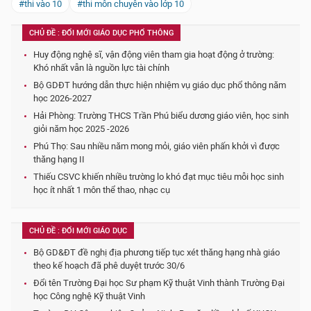
#thi vào 10
#thi môn chuyên vào lớp 10
CHỦ ĐỀ : ĐỔI MỚI GIÁO DỤC PHỔ THÔNG
Huy động nghệ sĩ, vận động viên tham gia hoạt động ở trường:
Khó nhất vẫn là nguồn lực tài chính
Bộ GDĐT hướng dẫn thực hiện nhiệm vụ giáo dục phổ thông năm
học 2026-2027
Hải Phòng: Trường THCS Trần Phú biểu dương giáo viên, học sinh
giỏi năm học 2025 -2026
Phú Thọ: Sau nhiều năm mong mỏi, giáo viên phấn khởi vì được
thăng hạng II
Thiếu CSVC khiến nhiều trường lo khó đạt mục tiêu mỗi học sinh
học ít nhất 1 môn thể thao, nhạc cụ
CHỦ ĐỀ : ĐỔI MỚI GIÁO DỤC
Bộ GD&ĐT đề nghị địa phương tiếp tục xét thăng hạng nhà giáo
theo kế hoạch đã phê duyệt trước 30/6
Đổi tên Trường Đại học Sư phạm Kỹ thuật Vinh thành Trường Đại
học Công nghệ Kỹ thuật Vinh