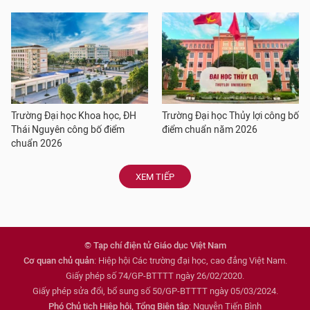
Trường Đại học Khoa học, ĐH
Trường Đại học Thủy lợi công bố
Thái Nguyên công bố điểm
điểm chuẩn năm 2026
chuẩn 2026
XEM TIẾP
© Tạp chí điện tử Giáo dục Việt Nam
Cơ quan chủ quản
: Hiệp hội Các trường đại học, cao đẳng Việt Nam.
Giấy phép số 74/GP-BTTTT ngày 26/02/2020.
Giấy phép sửa đổi, bổ sung số 50/GP-BTTTT ngày 05/03/2024.
Phó Chủ tịch Hiệp hội, Tổng Biên tập
: Nguyễn Tiến Bình