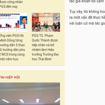
tác giả khiến tôi cảm 
được công nhận
PGS đến nay
Tuy vậy, tôi không ho
ra một vấn đề thực ti
vài luận cứ mà tác giả
Ứng viên PGS Hồ
PGS.TS. Phạm
Minh Dũng từng
Quốc Thành được
hướng dẫn 5 thạc
tiếp nhận và bổ
sĩ, hướng dẫn phụ
nhiệm làm Hiệu
2 NCS trong cùng
trưởng Trường Đại
một năm học
học Thái Bình
TIN HIỆP HỘI