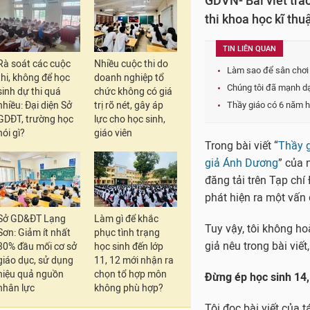
GDVN- Bài viết tra
thi khoa học kĩ thu
TIN LIÊN QUAN
Rà soát các cuộc
Nhiều cuộc thi do
Làm sao để sân chơi 
thi, không để học
doanh nghiệp tổ
Chúng tôi đã mạnh dạ
sinh dự thi quá
chức không có giá
nhiều: Đại diện Sở
trị rõ nét, gây áp
Thầy giáo có 6 năm h
GDĐT, trường học
lực cho học sinh,
nói gì?
giáo viên
Trong bài viết “
Thầy g
giả Ánh Dương
” của
đăng tải trên Tạp chí
phát hiện ra một vấn 
Sở GD&ĐT Lạng
Làm gì để khắc
Tuy vậy, tôi không h
Sơn: Giảm ít nhất
phục tình trạng
giả nêu trong bài viết,
30% đầu mối cơ sở
học sinh đến lớp
giáo dục, sử dụng
11, 12 mới nhận ra
hiệu quả nguồn
chọn tổ hợp môn
Đừng ép học sinh 14, 
nhân lực
không phù hợp?
Tôi đọc bài viết của 