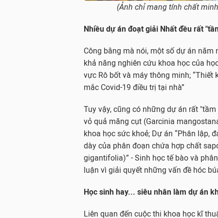
(Ảnh chỉ mang tính chất minh
Nhiều dự án đoạt giải Nhất đều rất "tầ
Công bằng mà nói, một số dự án năm na
khả năng nghiên cứu khoa học của học 
vực Rô bốt và máy thông minh; “Thiết 
mắc Covid-19 điều trị tại nhà”
Tuy vậy, cũng có những dự án rất "tầm 
vỏ quả măng cụt (Garcinia mangostana 
khoa học sức khoẻ; Dự án “Phân lập, 
dày của phân đoạn chứa hợp chất sapon
gigantifolia)” - Sinh học tế bào và ph
luận vì giải quyết những vấn đề hóc bú
Học sinh hay... siêu nhân làm dự án k
Liên quan đến cuộc thi khoa học kĩ thu