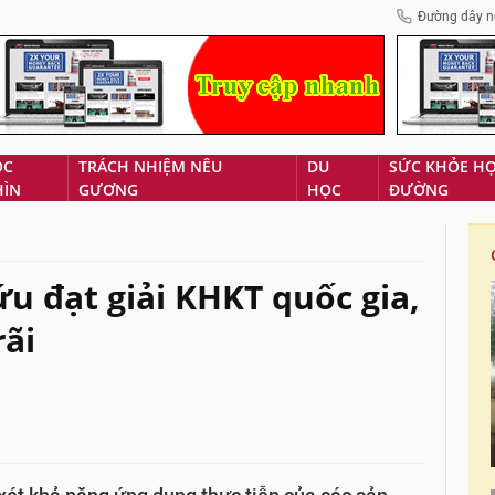
Đường dây n
ÓC
TRÁCH NHIỆM NÊU
DU
SỨC KHỎE H
HÌN
GƯƠNG
HỌC
ĐƯỜNG
u đạt giải KHKT quốc gia,
rãi