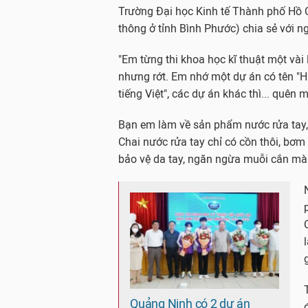
Trường Đại học Kinh tế Thành phố Hồ C
thông ở tỉnh Bình Phước) chia sẻ với ng
"Em từng thi khoa học kĩ thuật một vài l
nhưng rớt. Em nhớ một dự án có tên "H
tiếng Việt", các dự án khác thì... quên m
Bạn em làm về sản phẩm nước rửa tay, l
Chai nước rửa tay chỉ có cồn thôi, bơm t
bảo vệ da tay, ngăn ngừa muỗi cắn mà
Quảng Ninh có 2 dự án