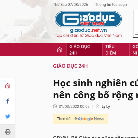
Thứ Sáu 07/08/2026
Thông tin tòa soạn
GIÁO DỤC
TIÊU
G
24H
ĐIỂM
N
GIÁO DỤC 24H
Học sinh nghiên cứ
nên công bố rộng 
31/03/2022 00:09
Ly Ly
Theo dõi trên