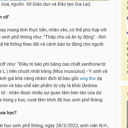
 họa, nguồn: Sở Giáo dục và Đào tạo Gia Lai)
m cỡ"
y mang tính thực tiễn, nhân văn, có thể phù hợp với
sinh phổ thông như: “Tháp cho cá ăn tự động” - lĩnh
kế hệ thống theo dõi và cảnh báo tự động cho người
cỡ" như: “Điều trị béo phì bằng cao chiết xanthone từ
L.) trên chuột nhắt trắng (Mus musculus) - Y sinh và
đánh giá khả năng nhắm đích tế bào gốc
ung thư
dạ
in và bào chế sản phẩm từ cây lá khôi (Ardisia
ân tử - nhận được nhiều sự quan tâm bàn tán của dư
a trong y học, vượt tầm trình độ học sinh phổ thông.
hoa học?
ật học sinh phổ thông, ngày 28/3/2022, sinh viên N.H.,