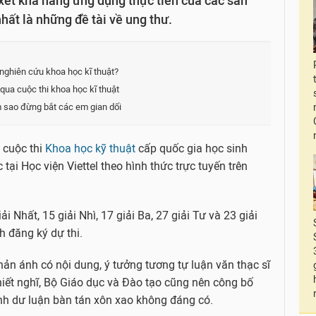
ét khả năng ứng dụng thực tiễn của các sản
hất là những đề tài về ung thư.
 nghiên cứu khoa học kĩ thuật?
qua cuộc thi khoa học kĩ thuật
àm sao đừng bắt các em gian dối
 cuộc thi
Khoa học kỹ thuật
cấp quốc gia học sinh
ại Học viện Viettel theo hình thức trực tuyến trên
ải Nhất, 15 giải Nhì, 17 giải Ba, 27 giải Tư và 23 giải
h đăng ký dự thi.
ản ánh có nội dung, ý tưởng tương tự luận văn thạc sĩ
hiết nghĩ, Bộ Giáo dục và Đào tạo cũng nên công bố
nh dư luận bàn tán xôn xao không đáng có.