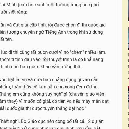
hí Minh (cựu học sinh một trường trung học phổ
ười viết rằng:
ần và đạt giải cấp tỉnh, rồi được chọn đi thi quốc gia
iện tượng chuyển ngữ Tiếng Anh trong khi sử dụng
ất tên.
úc đi thi cũng rất buồn cười vì nó "chém" nhiều lắm.
hêm tí tinh dầu vào, rồi thuyết trình là có khả năng
 hình như ban giám khảo vẫn tưởng thật.
Nói thật là em và đứa bạn chẳng đụng gì vào sản
phẩm, toàn thầy cô làm sẵn cho xong đem đi thi.
Chúng em cũng không suy nghĩ gì (chuyện giáo viên
làm thay) vì muốn có giải, có tiền và nếu may mắn đạt
giải quốc gia thì được tuyển thẳng đại học."
Thiết nghĩ, Bộ Giáo dục nên công bố tất cả 12 dự án
đoạt giải Nhất cũng như các quy định, yêu cầu bắt