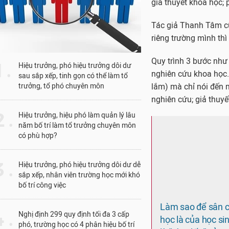
1 .
Hiệu trưởng, phó hiệu trưởng dôi dư
sau sắp xếp, tinh gọn có thể làm tổ
trưởng, tổ phó chuyên môn
Làm sao để sân c
học là của học si
 .
Hiệu trưởng, hiệu phó làm quản lý lâu
là “sàn đấu” của 
năm bố trí làm tổ trưởng chuyên môn
trường?
có phù hợp?
 .
Hiệu trưởng, phó hiệu trưởng dôi dư dễ
sinh phổ thông thành 
sắp xếp, nhân viên trường học mới khó
bố trí công việc
“Muốn thực hiện dự á
học. Kể cả nhiều sinh
 .
Nghị định 299 quy định tối đa 3 cấp
về một số phương phá
phó, trường học có 4 phân hiệu bố trí