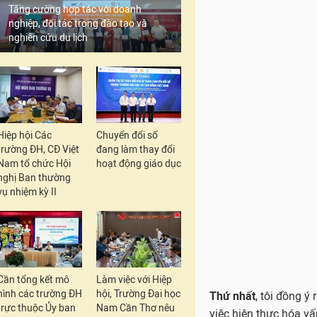
Tăng cường hợp tác với doanh
nghiệp, đối tác trong đào tạo và
nghiên cứu du lịch
Hiệp hội Các
Chuyển đổi số
Thứ nhất
, tôi đồng ý
trường ĐH, CĐ Việt
đang làm thay đổi
việc hiện thực hóa v
Nam tổ chức Hội
hoạt động giáo dục
nghị Ban thường
mới là điều đáng bàn
vụ nhiệm kỳ II
Theo tác giả Thanh Tâ
hướng dẫn, học sinh s
được tiếp nhận các tà
Việc này chúng ta cà
Cần tổng kết mô
Làm việc với Hiệp
hình các trường ĐH
hội, Trường Đại học
chúng ta đang đổi mới
trực thuộc Ủy ban
Nam Cần Thơ nêu