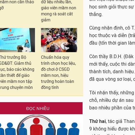
mầm non cần tháo
dữ liệu nhiều lần,
thành tích, danh hiệu
gỡ
giáo viên mầm non
đã qua vòng sơ loại, 
mong rà soát cắt
giảm
Tôi nhận thấy, những 
chỗ, nhiều dự án sau 
bao nhiêu phần của tr
Thứ hai
, tác giả Tha
Thứ trưởng Bộ
Chuẩn hóa quy
GD&ĐT: Giảm thủ
trình chọn học liệu,
9 không hiểu được khá
tục, báo cáo không
đồ chơi ở CSGD
giả thuyết khoa học;
cần thiết để giáo
mầm non, hiệu
viên mầm non tập
trưởng hoàn toàn
Tác giả Thanh Tâm cũ
trung chuyên môn
đồng tình
riêng trường mình thì
Quy trình 3 bước như 
ĐỌC NHIỀU
nghiên cứu khoa học. 
lắm) mà chỉ nói đến m
nghiên cứu; giả thuy