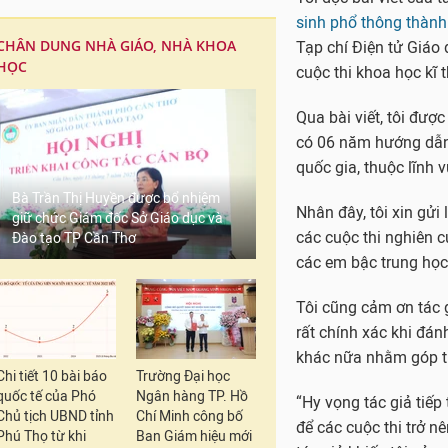
sinh phổ thông thành 
CHÂN DUNG NHÀ GIÁO, NHÀ KHOA
Tạp chí Điện tử Giáo 
HỌC
cuộc thi khoa học kĩ 
Qua bài viết, tôi đượ
có 06 năm hướng dẫn h
quốc gia, thuộc lĩnh 
Bà Trần Thị Huyền được bổ nhiệm
Nhân đây, tôi xin gửi
giữ chức Giám đốc Sở Giáo dục và
các cuộc thi nghiên 
Đào tạo TP Cần Thơ
các em bậc trung học 
Tôi cũng cảm ơn tác g
rất chính xác khi đá
khác nữa nhằm góp t
Chi tiết 10 bài báo
Trường Đại học
quốc tế của Phó
Ngân hàng TP. Hồ
“Hy vọng tác giả tiế
Chủ tịch UBND tỉnh
Chí Minh công bố
để các cuộc thi trở n
Phú Thọ từ khi
Ban Giám hiệu mới