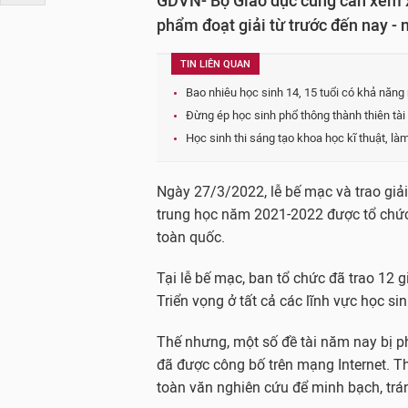
GDVN- Bộ Giáo dục cũng cần xem x
phẩm đoạt giải từ trước đến nay - n
TIN LIÊN QUAN
Bao nhiêu học sinh 14, 15 tuổi có khả năng
Đừng ép học sinh phổ thông thành thiên tài 
Học sinh thi sáng tạo khoa học kĩ thuật, l
Ngày 27/3/2022, lễ bế mạc và trao giải
trung học năm 2021-2022 được tổ chức t
toàn quốc.
Tại lễ bế mạc, ban tổ chức đã trao 12 gi
Triển vọng ở tất cả các lĩnh vực học sin
Thế nhưng, một số đề tài năm nay bị ph
đã được công bố trên mạng Internet. T
toàn văn nghiên cứu để minh bạch, trá