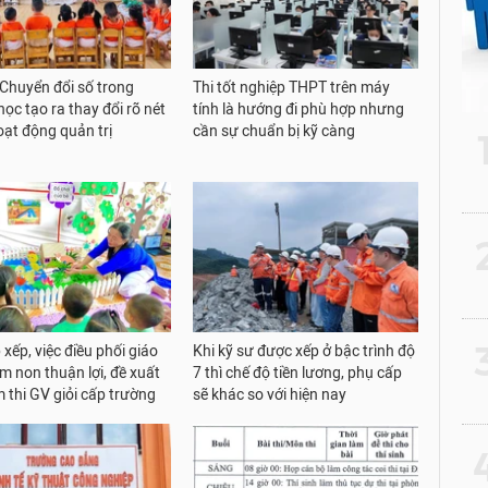
 Chuyển đổi số trong
Thi tốt nghiệp THPT trên máy
ọc tạo ra thay đổi rõ nét
tính là hướng đi phù hợp nhưng
oạt động quản trị
cần sự chuẩn bị kỹ càng
2
3
xếp, việc điều phối giáo
Khi kỹ sư được xếp ở bậc trình độ
m non thuận lợi, đề xuất
7 thì chế độ tiền lương, phụ cấp
m thi GV giỏi cấp trường
sẽ khác so với hiện nay
4