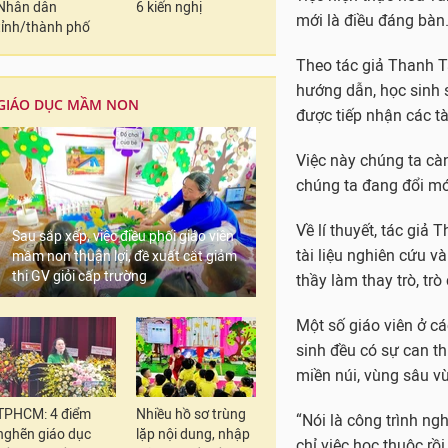
Nhân dân
6 kiến nghị
Về lí thuyết, tác giả
tỉnh/thành phố
tài liệu nghiên cứu v
thầy làm thay trò, trò
GIÁO DỤC MẦM NON
Một số giáo viên ở cá
sinh đều có sự can th
miền núi, vùng sâu v
“Nói là công trình ng
chỉ việc học thuộc rồ
Sau sắp xếp, việc điều phối giáo viên
học sinh giỏi thực sự
mầm non thuận lợi, đề xuất cắt giảm
thi GV giỏi cấp trường
thẳng.
Cùng nhận định, cô T.
học thuộc và diễn (tr
đầu (tốn thời gian là
TPHCM: 4 điểm
Nhiều hồ sơ trùng
Còn thầy B.D.H. (Đắk 
nghẽn giáo dục
lặp nội dung, nhập
mới thấy, cuộc thi dà