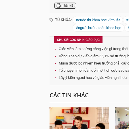
In bài viết
TỪ KHÓA:
#cuộc thi khoa học kĩ thuật
#
#người hướng dẫn khoa học
CHỦ ĐỀ: GÓC NHÌN GIÁO DỤC
Giáo viên làm những công việc gì trong thời
Đồng Tháp dự kiến giảm 65,1% số trường, hư
Muốn được bổ nhiệm hiệu trưởng phải giữ ch
Tổ chuyên môn cần đổi mới tích cực sau s
Lấy ý kiến người học về giáo viên nghỉ hưu
CÁC TIN KHÁC