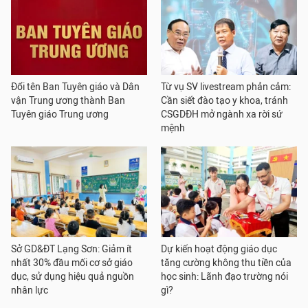
Đổi tên Ban Tuyên giáo và Dân
Từ vụ SV livestream phản cảm:
vận Trung ương thành Ban
Cần siết đào tạo y khoa, tránh
Tuyên giáo Trung ương
CSGDĐH mở ngành xa rời sứ
mệnh
Sở GD&ĐT Lạng Sơn: Giảm ít
Dự kiến hoạt động giáo dục
nhất 30% đầu mối cơ sở giáo
tăng cường không thu tiền của
dục, sử dụng hiệu quả nguồn
học sinh: Lãnh đạo trường nói
nhân lực
gì?