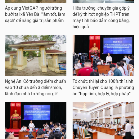
Áp dụng VietGAP, người trồng
Hiệu trưởng, chuyên gia góp ý
bưởi tại xã Yên Bài "làm tốt, làm
để kỳ thi tốt nghiệp THPT trên
sạch" để nâng giá trị sản phẩm
máy tính bảo đảm công bằng,
hiệu quả
Nghệ An: Có trường điểm chuẩn
Tổ chức thi lại cho 100% thí sinh
vào 10 chưa đến 3 điểm/môn,
Chuyên Tuyên Quang là phương
lãnh đạo nhà trường nói gì?
án “hợp tình, hợp lý, hợp pháp”