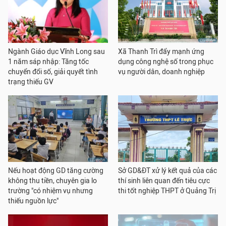
Ngành Giáo dục Vĩnh Long sau
Xã Thanh Trì đẩy mạnh ứng
1 năm sáp nhập: Tăng tốc
dụng công nghệ số trong phục
chuyển đổi số, giải quyết tình
vụ người dân, doanh nghiệp
trạng thiếu GV
Nếu hoạt động GD tăng cường
Sở GD&ĐT xử lý kết quả của các
không thu tiền, chuyên gia lo
thí sinh liên quan đến tiêu cực
trường "có nhiệm vụ nhưng
thi tốt nghiệp THPT ở Quảng Trị
thiếu nguồn lực"