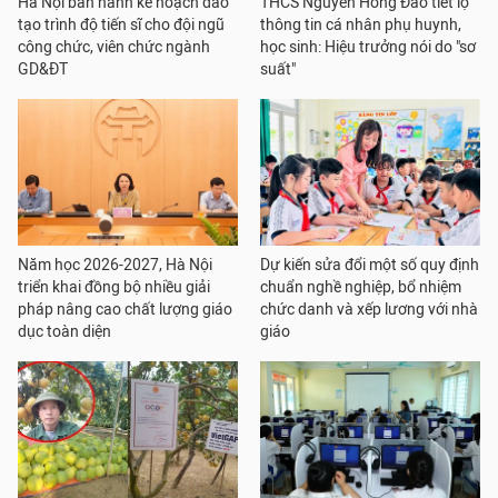
Hà Nội ban hành kế hoạch đào
THCS Nguyễn Hồng Đào tiết lộ
tạo trình độ tiến sĩ cho đội ngũ
thông tin cá nhân phụ huynh,
công chức, viên chức ngành
học sinh: Hiệu trưởng nói do "sơ
GD&ĐT
suất"
Năm học 2026-2027, Hà Nội
Dự kiến sửa đổi một số quy định
triển khai đồng bộ nhiều giải
chuẩn nghề nghiệp, bổ nhiệm
pháp nâng cao chất lượng giáo
chức danh và xếp lương với nhà
dục toàn diện
giáo