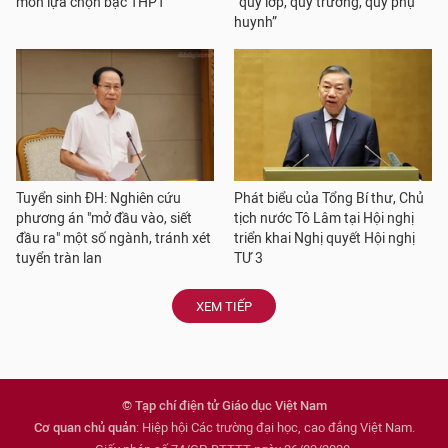
môn lựa chọn bậc THPT
“quỹ lớp, quỹ trường, quỹ phụ
huynh”
Tuyển sinh ĐH: Nghiên cứu
Phát biểu của Tổng Bí thư, Chủ
phương án "mở đầu vào, siết
tịch nước Tô Lâm tại Hội nghị
đầu ra" một số ngành, tránh xét
triển khai Nghị quyết Hội nghị
tuyển tràn lan
TƯ 3
XEM TIẾP
© Tạp chí điện tử Giáo dục Việt Nam
Cơ quan chủ quản
: Hiệp hội Các trường đại học, cao đẳng Việt Nam.