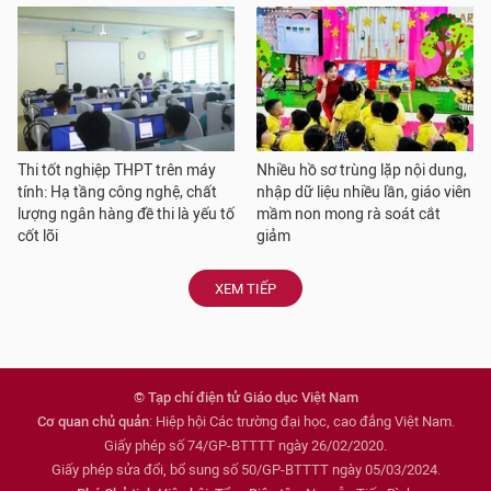
Thi tốt nghiệp THPT trên máy
Nhiều hồ sơ trùng lặp nội dung,
tính: Hạ tầng công nghệ, chất
nhập dữ liệu nhiều lần, giáo viên
lượng ngân hàng đề thi là yếu tố
mầm non mong rà soát cắt
cốt lõi
giảm
XEM TIẾP
© Tạp chí điện tử Giáo dục Việt Nam
Cơ quan chủ quản
: Hiệp hội Các trường đại học, cao đẳng Việt Nam.
Giấy phép số 74/GP-BTTTT ngày 26/02/2020.
Giấy phép sửa đổi, bổ sung số 50/GP-BTTTT ngày 05/03/2024.