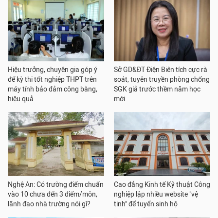
Hiệu trưởng, chuyên gia góp ý
Sở GD&ĐT Điện Biên tích cực rà
để kỳ thi tốt nghiệp THPT trên
soát, tuyên truyền phòng chống
máy tính bảo đảm công bằng,
SGK giả trước thềm năm học
hiệu quả
mới
Nghệ An: Có trường điểm chuẩn
Cao đẳng Kinh tế Kỹ thuật Công
vào 10 chưa đến 3 điểm/môn,
nghiệp lập nhiều website "vệ
lãnh đạo nhà trường nói gì?
tinh" để tuyển sinh hộ