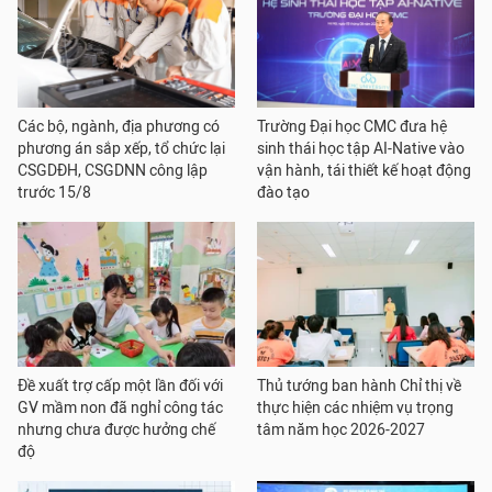
Các bộ, ngành, địa phương có
Trường Đại học CMC đưa hệ
phương án sắp xếp, tổ chức lại
sinh thái học tập AI-Native vào
CSGDĐH, CSGDNN công lập
vận hành, tái thiết kế hoạt động
trước 15/8
đào tạo
Đề xuất trợ cấp một lần đối với
Thủ tướng ban hành Chỉ thị về
GV mầm non đã nghỉ công tác
thực hiện các nhiệm vụ trọng
nhưng chưa được hưởng chế
tâm năm học 2026-2027
độ