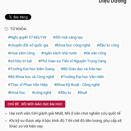
Diệu Dương
TỪ KHÓA:
#Nghị quyết 57-NQ/TW
#đổi mới sáng tạo
#chuyển đổi số quốc gia
#khoa học công nghệ
#đầu tư công
#mua sắm công
#ngân sách nhà nước
#tài sản công
#sở hữu trí tuệ
#Phó Giáo sư Tiến sĩ Nguyễn Trung Cang
#Trường Đại học Kiên Giang
#Bộ Giáo dục và Đào tạo
#Bộ Khoa học và Công nghệ
#Trường Đại học Văn Hiến
#Thạc sĩ Phan Văn Hiệp
#Khoa Kỹ thuật - Công nghệ
#khoa học
#công nghệ
#đầu tư
#thuế
CHỦ ĐỀ : ĐỔI MỚI GIÁO DỤC ĐẠI HỌC
Hai sinh viên IUH giành giải Nhất, Nhì ở sân chơi nghiên cứu quốc tế
Khi kỹ sư được xếp ở bậc trình độ 7 thì chế độ tiền lương, phụ cấp sẽ
khác so với hiện nay