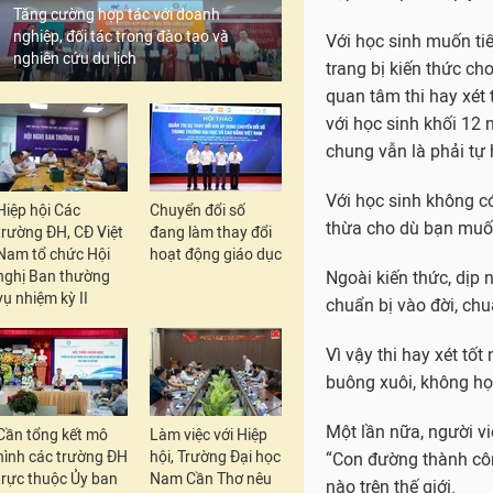
Tăng cường hợp tác với doanh
nghiệp, đối tác trong đào tạo và
Với học sinh muốn tiế
nghiên cứu du lịch
trang bị kiến thức ch
quan tâm thi hay xét 
khối khác nói chung v
Với học sinh không có
thừa cho dù bạn muố
Hiệp hội Các
Chuyển đổi số
trường ĐH, CĐ Việt
đang làm thay đổi
Ngoài kiến thức, dịp
Nam tổ chức Hội
hoạt động giáo dục
nghị Ban thường
chuẩn bị vào đời, ch
vụ nhiệm kỳ II
Vì vậy thi hay xét tố
buông xuôi, không họ
Một lần nữa, người vi
“Con đường thành côn
Cần tổng kết mô
Làm việc với Hiệp
hình các trường ĐH
hội, Trường Đại học
nào trên thế giới.
trực thuộc Ủy ban
Nam Cần Thơ nêu