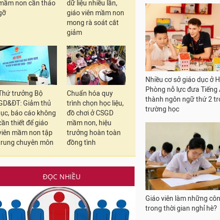
mầm non cần tháo
dữ liệu nhiều lần,
gỡ
giáo viên mầm non
mong rà soát cắt
giảm
Nhiều cơ sở giáo dục ở H
Phòng nỗ lực đưa Tiếng
thành ngôn ngữ thứ 2 t
Thứ trưởng Bộ
Chuẩn hóa quy
trường học
GD&ĐT: Giảm thủ
trình chọn học liệu,
tục, báo cáo không
đồ chơi ở CSGD
cần thiết để giáo
mầm non, hiệu
viên mầm non tập
trưởng hoàn toàn
trung chuyên môn
đồng tình
ĐỌC NHIỀU
Giáo viên làm những công
trong thời gian nghỉ hè?