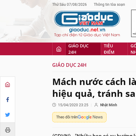
Thứ Sáu 07/08/2026
Thông tin tòa soạn
GIÁO DỤC
TIÊU
G
24H
ĐIỂM
N
GIÁO DỤC 24H
Mách nước cách l
hiệu quả, tránh s
15/04/2020 23:25
Nhật Minh
Theo dõi trên