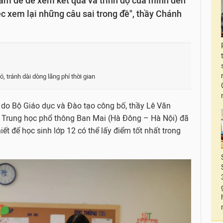
àm đề để xem kết quả và trình độ của mình đến
c xem lại những câu sai trong đề", thầy Chánh
ó, tránh dài dòng lãng phí thời gian
do Bộ Giáo dục và Đào tạo công bố, thầy Lê Văn
 Trung học phổ thông Ban Mai (Hà Đông – Hà Nội) đã
iết để học sinh lớp 12 có thể lấy điểm tốt nhất trong