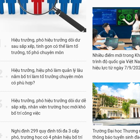
1 .
Hiệu trưởng, phó hiệu trưởng dôi dư
sau sắp xếp, tinh gọn có thể làm tổ
Nhiều điểm mới trong K
trưởng, tổ phó chuyên môn
trình độ quốc gia Việt N
hiệu lực từ ngày 7/9/20
 .
Hiệu trưởng, hiệu phó làm quản lý lâu
năm bố trí làm tổ trưởng chuyên môn
có phù hợp?
 .
Hiệu trưởng, phó hiệu trưởng dôi dư dễ
sắp xếp, nhân viên trường học mới khó
bố trí công việc
Trường Đại học Thương 
thông báo tuyển sinh đà
 .
Nghị định 299 quy định tối đa 3 cấp
trình độ tiến sĩ đợt thá
phó, trường học có 4 phân hiệu bố trí