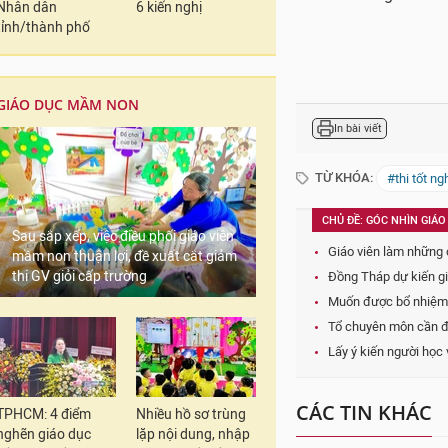
Nhân dân
6 kiến nghị
tỉnh/thành phố
GIÁO DỤC MẦM NON
In bài viết
TỪ KHÓA:
#thi tốt ng
CHỦ ĐỀ: GÓC NHÌN GIÁO
Giáo viên làm những c
Sau sắp xếp, việc điều phối giáo viên
Đồng Tháp dự kiến gi
mầm non thuận lợi, đề xuất cắt giảm
thi GV giỏi cấp trường
Muốn được bổ nhiệm h
Tổ chuyên môn cần đổ
Lấy ý kiến người học
CÁC TIN KHÁC
TPHCM: 4 điểm
Nhiều hồ sơ trùng
nghẽn giáo dục
lặp nội dung, nhập