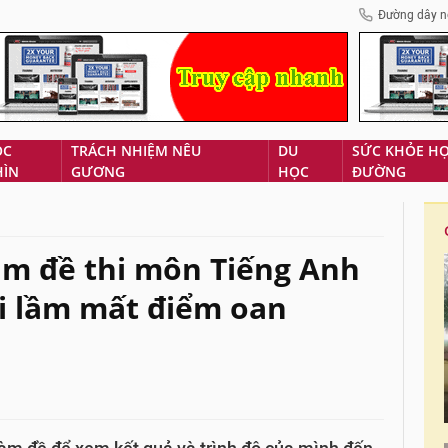
Đường dây n
ÓC
TRÁCH NHIỆM NÊU
DU
SỨC KHỎE H
HÌN
GƯƠNG
HỌC
ĐƯỜNG
àm đề thi môn Tiếng Anh
ai lầm mất điểm oan