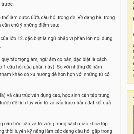
 trước.
 thể làm được 60% câu hỏi trong đề. Về dạng bài trong
h cần chú ý những điểm sau:
ủa lớp 12, đặc biệt là ngữ pháp vì phần lớn nội dung
.
uy tắc trọng âm, ngữ âm cơ bản, đặc biệt là cách
có 1 câu hỏi của phần này). So với những đề năm
ề tham khảo có xu hướng dễ hơn hơn với những từ có
ĩa) và cấu trúc vận dụng cao, học sinh cần tập trung
rước để tích lũy vốn từ và cấu trúc nhằm đạt kết quả
g cấu trúc câu và từ vựng trong sách giáo khoa lớp
ng thời luyện kỹ năng làm các dạng câu hỏi gặp trong