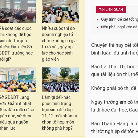
TIN LIÊN QUAN
Quy trình để xét tốt
Nếu phải nghỉ kéo dài,
Rà soát các cuộc
Nhiều cuộc thi do
thi, không để học
doanh nghiệp tổ
sinh dự thi quá
chức không có giá
Chuyện thi hay xét t
nhiều: Đại diện Sở
trị rõ nét, gây áp
bình luận, đã ảnh hư
GDĐT, trường học
lực cho học sinh,
nói gì?
giáo viên
Bạn La Thái Th. học s
qua tài liệu ôn thi, 
Không phải bỏ thi để 
Sở GD&ĐT Lạng
Làm gì để khắc
Ngay trường em có t
Sơn: Giảm ít nhất
phục tình trạng
là đi học đại học, Cao
30% đầu mối cơ sở
học sinh đến lớp
giáo dục, sử dụng
11, 12 mới nhận ra
hiệu quả nguồn
chọn tổ hợp môn
Bạn Thanh Hằng lại có
nhân lực
không phù hợp?
thi tốt nghiệp để tôn