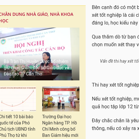
Bên cạnh đó có một b
CHÂN DUNG NHÀ GIÁO, NHÀ KHOA
xét tốt nghiệp là cái 
HỌC
đáng lo, học kiểu nà
Qua thăm dò từ bạn đ
chọn muốn xét thay v
Vấn đề thi hay xét 
Bà Trần Thị Huyền được bổ nhiệm
giữ chức Giám đốc Sở Giáo dục và
Đào tạo TP Cần Thơ
Thi hay xét tốt nghiệ
Nếu xét tốt nghiệp, m
quả học tập lớp 12 từ 
Chi tiết 10 bài báo
Trường Đại học
Đây chắc chắn là yêu
quốc tế của Phó
Ngân hàng TP. Hồ
thông, nếu có xảy ra 
Chủ tịch UBND tỉnh
Chí Minh công bố
Phú Thọ từ khi
Ban Giám hiệu mới