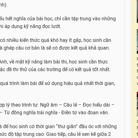
nh).
u hết nghĩa của bài học, chỉ cần tập trung vào những
khi áp dụng kỹ năng đọc lướt.
 có nhiều kiến thức quá khó hay ít gặp, học sinh cần
và ghép câu cơ bản là sẽ có được kết quả khả quan.
Anh, về mặt kỹ năng làm bài thi, học sinh cần thực
c đề thi thử của các trường để có kết quả tốt nhất.
uá trình làm bài để sử dụng hiệu quả nhất thời gian,
ợp lý theo trình tự: Ngữ âm – Câu lẻ – Đọc hiểu dài –
 – Từ đồng nghĩa trái nghĩa - Điền từ vào đoạn văn.
à để học sinh có thời gian “thư giãn” đầu óc với những
c độ tập trung cao: Giao tiếp, câu lẻ xen kẽ giữa 2