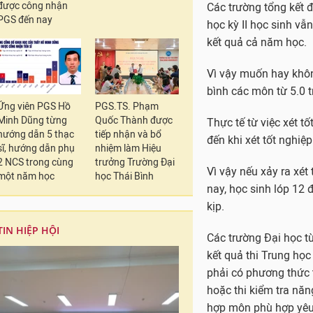
được công nhận
Các trường tổng kết 
PGS đến nay
học kỳ II học sinh vẫ
kết quả cả năm học.
Vì vậy muốn hay khôn
bình các môn từ 5.0 t
Ứng viên PGS Hồ
PGS.TS. Phạm
Minh Dũng từng
Quốc Thành được
Thực tế từ việc xét tố
hướng dẫn 5 thạc
tiếp nhận và bổ
đến khi xét tốt nghiệp
sĩ, hướng dẫn phụ
nhiệm làm Hiệu
2 NCS trong cùng
trưởng Trường Đại
Vì vậy nếu xảy ra xét
một năm học
học Thái Bình
nay, học sinh lóp 12 
kịp.
TIN HIỆP HỘI
Các trường Đại học từ
kết quả thi Trung họ
phải có phương thức t
hoặc thi kiểm tra năng
hợp môn phù hợp yêu