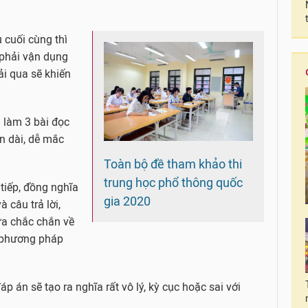
 cuối cùng thì
 phải vận dụng
ải qua sẽ khiến
 làm 3 bài đọc
an dài, dễ mắc
Toàn bộ đề tham khảo thi
trung học phổ thông quốc
 tiếp, đồng nghĩa
gia 2020
à câu trả lời,
ưa chắc chắn về
m phương pháp
p án sẽ tạo ra nghĩa rất vô lý, kỳ cục hoặc sai với