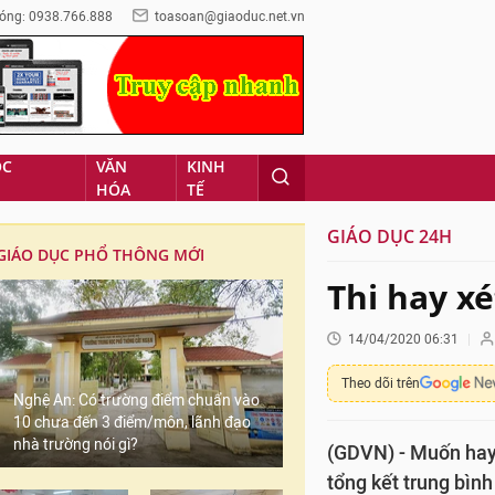
óng: 0938.766.888
toasoan@giaoduc.net.vn
ỌC
VĂN
KINH
HÓA
TẾ
GIÁO DỤC 24H
GIÁO DỤC PHỔ THÔNG MỚI
Thi hay xé
14/04/2020 06:31
Theo dõi trên
Nghệ An: Có trường điểm chuẩn vào
10 chưa đến 3 điểm/môn, lãnh đạo
nhà trường nói gì?
(GDVN) - Muốn hay
tổng kết trung bình