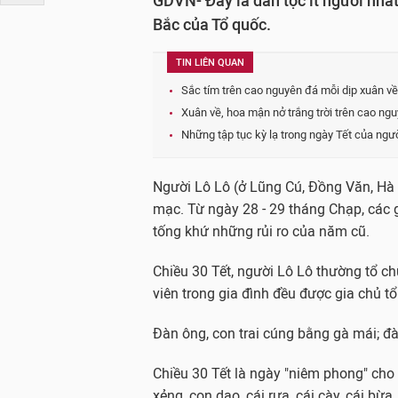
GDVN- Đây là dân tộc ít người nhất
Bắc của Tổ quốc.
TIN LIÊN QUAN
Sắc tím trên cao nguyên đá mỗi dịp xuân về
Xuân về, hoa mận nở trắng trời trên cao n
Những tập tục kỳ lạ trong ngày Tết của ng
Người Lô Lô (ở Lũng Cú, Đồng Văn, Hà
mạc. Từ ngày 28 - 29 tháng Chạp, các 
tống khứ những rủi ro của năm cũ.
Chiều 30 Tết, người Lô Lô thường tổ c
viên trong gia đình đều được gia chủ t
Đàn ông, con trai cúng bằng gà mái; đà
Chiều 30 Tết là ngày "niêm phong" cho t
xẻng, con dao, cái rựa, cái cày, cái bừa