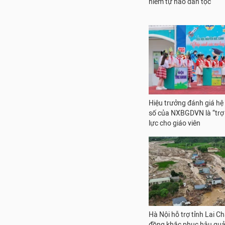
niềm tự hào dân tộc
Hiệu trưởng đánh giá hệ 
số của NXBGDVN là “trợ 
lực cho giáo viên
Hà Nội hỗ trợ tỉnh Lai Ch
đồng khắc phục hậu quả