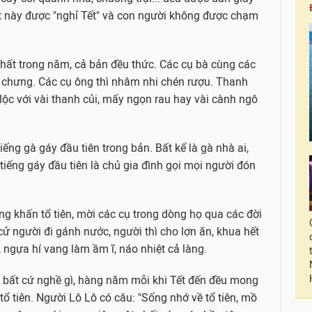
 này được "nghỉ Tết" và con người không được chạm
hất trong năm, cả bản đều thức. Các cụ bà cùng các
 chưng. Các cụ ông thì nhâm nhi chén rượu. Thanh
n lộc với vài thanh củi, mấy ngọn rau hay vài cành ngô
ếng gà gáy đầu tiên trong bản. Bất kể là gà nhà ai,
tiếng gáy đầu tiên là chủ gia đình gọi mọi người đón
g khấn tổ tiên, mời các cụ trong dòng họ qua các đời
cử người đi gánh nước, người thì cho lợn ăn, khua hết
, ngựa hí vang làm ầm ĩ, náo nhiệt cả làng.
àm bất cứ nghề gì, hàng năm mỗi khi Tết đến đều mong
tổ tiên. Người Lô Lô có câu: "Sống nhớ về tổ tiên, mồ