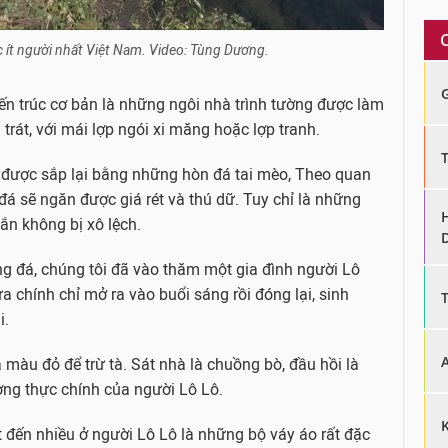
y
V
 ít người nhất Việt Nam. Video: Tùng Dương.
i
iến trúc cơ bản là những ngôi nhà trình tường được làm
trát, với mái lợp ngói xi măng hoặc lợp tranh.
d
được sắp lại bằng những hòn đá tai mèo, Theo quan
e
đá sẽ ngăn được giá rét và thú dữ. Tuy chỉ là những
o
ắn không bị xô lệch.
g đá, chúng tôi đã vào thăm một gia đình người Lô
a chính chỉ mở ra vào buổi sáng rồi đóng lại, sinh
i.
màu đỏ để trừ tà. Sát nhà là chuồng bò, đầu hồi là
ơng thực chính của người Lô Lô.
 đến nhiều ở người Lô Lô là những bộ váy áo rất đặc