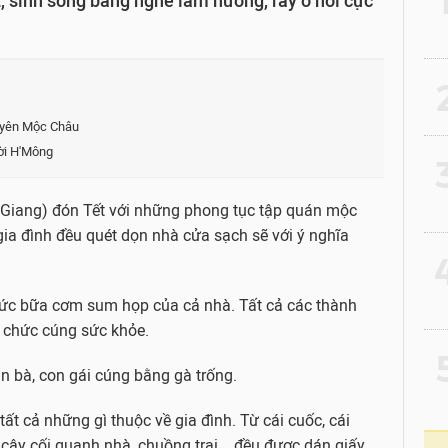
, sinh sống bằng nghề làm nương, rẫy ở nơi cực
2
guyên Mộc Châu
ười H'Mông
3
 Giang) đón Tết với những phong tục tập quán mộc
gia đình đều quét dọn nhà cửa sạch sẽ với ý nghĩa
4
hức bữa cơm sum họp của cả nhà. Tất cả các thành
ổ chức cúng sức khỏe.
5
n bà, con gái cúng bằng gà trống.
ất cả những gì thuộc về gia đình. Từ cái cuốc, cái
, cây cối quanh nhà, chuồng trại... đều được dán giấy