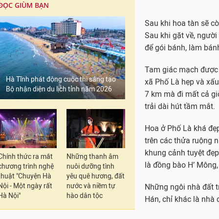
ĐỌC GIÙM BẠN
Sau khi hoa tàn sẽ c
Sau khi gặt về, ngườ
để gói bánh, làm bánh
Tam giác mạch được t
Hà Tĩnh phát động cuộc thi sáng tạo
xã Phố Là hẹp và xấu
Bộ nhận diện du lịch tỉnh năm 2026
7 km mà đi mất cả g
trải dài hút tầm mắt.
Hoa ở Phố Là khá đẹp
trên các thửa ruộng 
khung cảnh tuyệt đẹp
Chính thức ra mắt
Những thanh âm
là đồng bào H’ Mông,
chương trình nghệ
nuôi dưỡng tình
thuật "Chuyện Hà
yêu quê hương, đất
Nội - Một ngày rất
nước và niềm tự
Những ngôi nhà đất t
Hà Nội"
hào dân tộc
Hán, chỉ khác là nhà