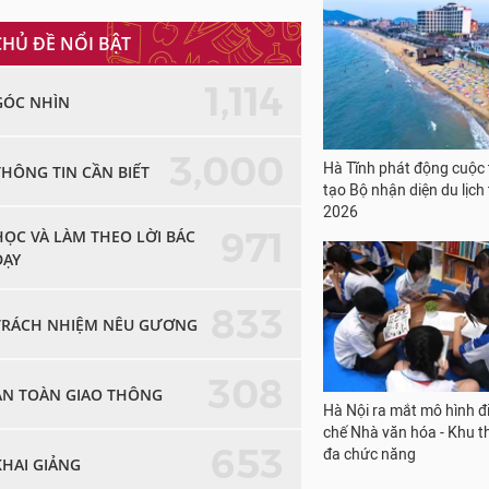
CHỦ ĐỀ NỔI BẬT
1,114
GÓC NHÌN
3,000
Hà Tĩnh phát động cuộc 
THÔNG TIN CẦN BIẾT
tạo Bộ nhận diện du lịch
2026
971
HỌC VÀ LÀM THEO LỜI BÁC
DẠY
833
TRÁCH NHIỆM NÊU GƯƠNG
308
AN TOÀN GIAO THÔNG
Hà Nội ra mắt mô hình đ
chế Nhà văn hóa - Khu t
653
đa chức năng
KHAI GIẢNG