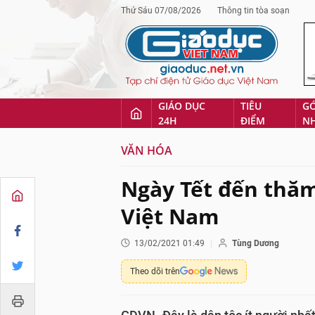
Thứ Sáu 07/08/2026
Thông tin tòa soạn
GIÁO DỤC
TIÊU
G
24H
ĐIỂM
N
VĂN HÓA
Ngày Tết đến thăm
Việt Nam
13/02/2021 01:49
Tùng Dương
Theo dõi trên