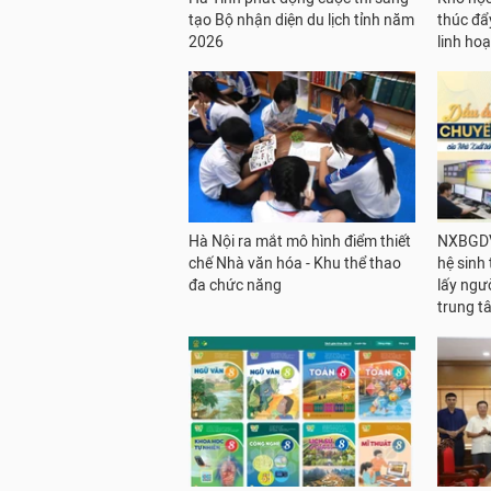
tạo Bộ nhận diện du lịch tỉnh năm
thúc đẩ
2026
linh hoạ
Hà Nội ra mắt mô hình điểm thiết
NXBGDV
chế Nhà văn hóa - Khu thể thao
hệ sinh 
đa chức năng
lấy ngườ
trung t