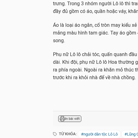
trưng. Trong 3 nhóm người Lô lô thì tr
đầy đủ gồm có áo, quần hoặc váy, khăn
Áo là loại áo ngắn, cổ tròn may kiểu xẻ
mảng màu hình tam giác. Tay áo gồm 4
song.
Phụ nữ Lô lô chải tóc, quấn quanh đầu 
dài. Khi đội, phụ nữ Lô lô Hoa thường 
ra phía ngoài. Ngoài ra khăn mỏ thúc 
trước khi ra khỏi nhà để về nhà chồng.
In bài viết
TỪ KHÓA:
#người dân tộc Lô Lô
#Lũng 