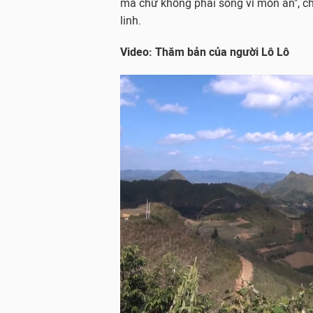
mả chứ không phải sống vì món ăn", c
linh.
Video: Thăm bản của người Lô Lô