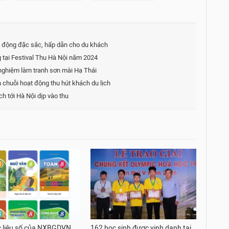
ạt động đặc sắc, hấp dẫn cho du khách
 tại Festival Thu Hà Nội năm 2024
 nghiệm làm tranh sơn mài Hạ Thái
chuỗi hoạt động thu hút khách du lịch
h tới Hà Nội dịp vào thu
 liệu số của NXBGDVN
162 học sinh được vinh danh tại