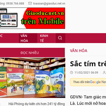
óng: 0938.766.888
toasoan@giaoduc.net.vn
ỌC
VĂN
KINH
HÓA
TẾ
VĂN HÓA
ĐỌC NHIỀU
Sắc tím t
11/02/2021 06:09
Theo dõi trên
GDVN- Tam giác mạ
Là. Lúc mới nở hoa
Hải Phòng dự kiến chi hơn 241 tỷ đồng