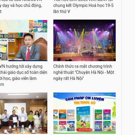
y dạy và học chủ động,
chung kết Olympic Hoá học 19-5
t
lần thứ V
N hướng tới xây dựng
Chính thức ra mắt chương trình
thái giáo dục số toàn diện
nghệ thuật "Chuyện Hà Nội - Một
i học, giáo viên làm
ngày rất Hà Nội"
âm