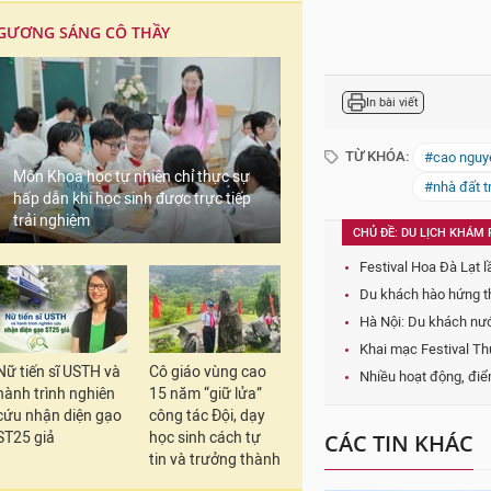
GƯƠNG SÁNG CÔ THẦY
In bài viết
TỪ KHÓA:
#cao nguy
Môn Khoa học tự nhiên chỉ thực sự
#nhà đất t
hấp dẫn khi học sinh được trực tiếp
trải nghiệm
CHỦ ĐỀ: DU LỊCH KHÁM
Festival Hoa Đà Lạt 
Du khách hào hứng th
Hà Nội: Du khách nướ
Khai mạc Festival Th
Nữ tiến sĩ USTH và
Cô giáo vùng cao
Nhiều hoạt động, điể
hành trình nghiên
15 năm “giữ lửa”
cứu nhận diện gạo
công tác Đội, dạy
ST25 giả
học sinh cách tự
CÁC TIN KHÁC
tin và trưởng thành