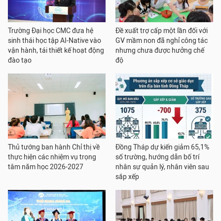
Trường Đại học CMC đưa hệ
Đề xuất trợ cấp một lần đối với
sinh thái học tập AI-Native vào
GV mầm non đã nghỉ công tác
vận hành, tái thiết kế hoạt động
nhưng chưa được hưởng chế
đào tạo
độ
Thủ tướng ban hành Chỉ thị về
Đồng Tháp dự kiến giảm 65,1%
thực hiện các nhiệm vụ trọng
số trường, hướng dẫn bố trí
tâm năm học 2026-2027
nhân sự quản lý, nhân viên sau
sắp xếp