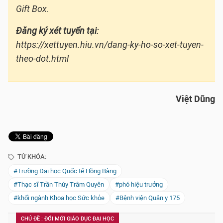
Gift Box.
Đăng ký xét tuyển tại:
https://xettuyen.hiu.vn/dang-ky-ho-so-xet-tuyen-
theo-dot.html
Việt Dũng
TỪ KHÓA:
#Trường Đại học Quốc tế Hồng Bàng
#Thạc sĩ Trần Thúy Trâm Quyên
#phó hiệu trưởng
#khối ngành Khoa học Sức khỏe
#Bệnh viện Quân y 175
CHỦ ĐỀ : ĐỔI MỚI GIÁO DỤC ĐẠI HỌC