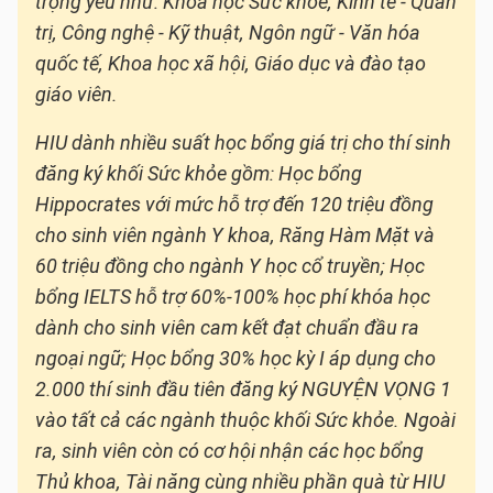
trọng yếu như: Khoa học Sức khỏe, Kinh tế - Quản
trị, Công nghệ - Kỹ thuật, Ngôn ngữ - Văn hóa
quốc tế, Khoa học xã hội, Giáo dục và đào tạo
giáo viên.
HIU dành nhiều suất học bổng giá trị cho thí sinh
đăng ký khối Sức khỏe gồm: Học bổng
Hippocrates với mức hỗ trợ đến 120 triệu đồng
cho sinh viên ngành Y khoa, Răng Hàm Mặt và
60 triệu đồng cho ngành Y học cổ truyền; Học
bổng IELTS hỗ trợ 60%-100% học phí khóa học
dành cho sinh viên cam kết đạt chuẩn đầu ra
ngoại ngữ; Học bổng 30% học kỳ I áp dụng cho
2.000 thí sinh đầu tiên đăng ký NGUYỆN VỌNG 1
vào tất cả các ngành thuộc khối Sức khỏe. Ngoài
ra, sinh viên còn có cơ hội nhận các học bổng
Thủ khoa, Tài năng cùng nhiều phần quà từ HIU