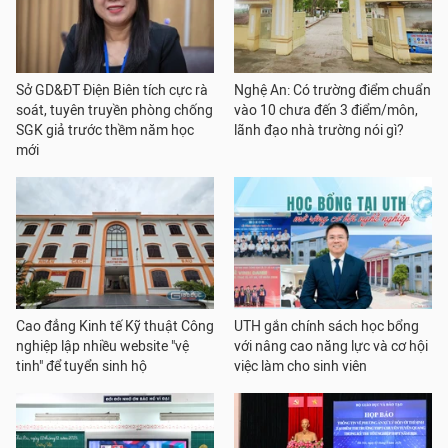
Sở GD&ĐT Điện Biên tích cực rà
Nghệ An: Có trường điểm chuẩn
soát, tuyên truyền phòng chống
vào 10 chưa đến 3 điểm/môn,
SGK giả trước thềm năm học
lãnh đạo nhà trường nói gì?
mới
Cao đẳng Kinh tế Kỹ thuật Công
UTH gắn chính sách học bổng
nghiệp lập nhiều website "vệ
với nâng cao năng lực và cơ hội
tinh" để tuyển sinh hộ
việc làm cho sinh viên