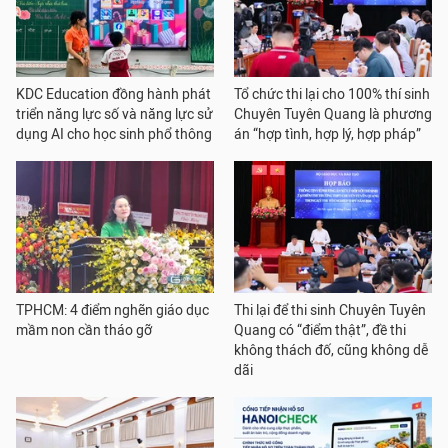
KDC Education đồng hành phát
Tổ chức thi lại cho 100% thí sinh
triển năng lực số và năng lực sử
Chuyên Tuyên Quang là phương
dụng AI cho học sinh phổ thông
án “hợp tình, hợp lý, hợp pháp”
TPHCM: 4 điểm nghẽn giáo dục
Thi lại để thi sinh Chuyên Tuyên
mầm non cần tháo gỡ
Quang có “điểm thật”, đề thi
không thách đố, cũng không dễ
dãi