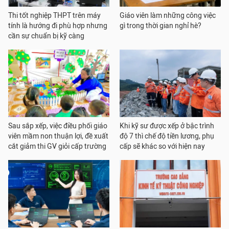
Thi tốt nghiệp THPT trên máy
Giáo viên làm những công việc
tính là hướng đi phù hợp nhưng
gì trong thời gian nghỉ hè?
cần sự chuẩn bị kỹ càng
Sau sắp xếp, việc điều phối giáo
Khi kỹ sư được xếp ở bậc trình
viên mầm non thuận lợi, đề xuất
độ 7 thì chế độ tiền lương, phụ
cắt giảm thi GV giỏi cấp trường
cấp sẽ khác so với hiện nay