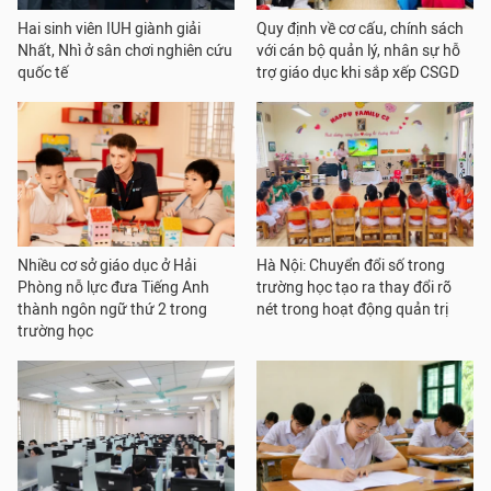
Hai sinh viên IUH giành giải
Quy định về cơ cấu, chính sách
Nhất, Nhì ở sân chơi nghiên cứu
với cán bộ quản lý, nhân sự hỗ
quốc tế
trợ giáo dục khi sắp xếp CSGD
Nhiều cơ sở giáo dục ở Hải
Hà Nội: Chuyển đổi số trong
Phòng nỗ lực đưa Tiếng Anh
trường học tạo ra thay đổi rõ
thành ngôn ngữ thứ 2 trong
nét trong hoạt động quản trị
trường học