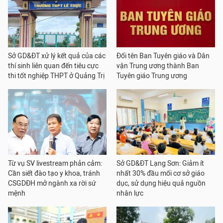
Sở GD&ĐT xử lý kết quả của các
Đổi tên Ban Tuyên giáo và Dân
thí sinh liên quan đến tiêu cực
vận Trung ương thành Ban
thi tốt nghiệp THPT ở Quảng Trị
Tuyên giáo Trung ương
Từ vụ SV livestream phản cảm:
Sở GD&ĐT Lạng Sơn: Giảm ít
Cần siết đào tạo y khoa, tránh
nhất 30% đầu mối cơ sở giáo
CSGDĐH mở ngành xa rời sứ
dục, sử dụng hiệu quả nguồn
mệnh
nhân lực