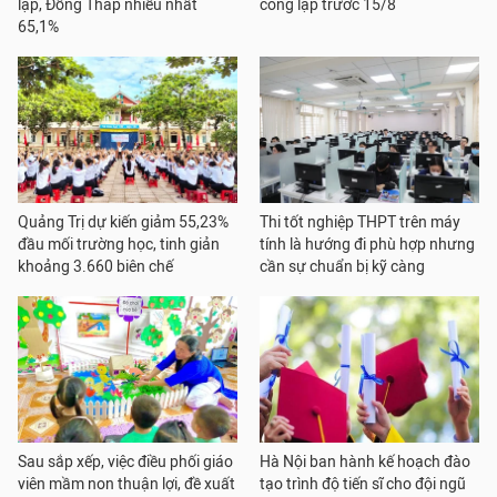
lập, Đồng Tháp nhiều nhất
công lập trước 15/8
65,1%
Quảng Trị dự kiến giảm 55,23%
Thi tốt nghiệp THPT trên máy
đầu mối trường học, tinh giản
tính là hướng đi phù hợp nhưng
khoảng 3.660 biên chế
cần sự chuẩn bị kỹ càng
Sau sắp xếp, việc điều phối giáo
Hà Nội ban hành kế hoạch đào
viên mầm non thuận lợi, đề xuất
tạo trình độ tiến sĩ cho đội ngũ