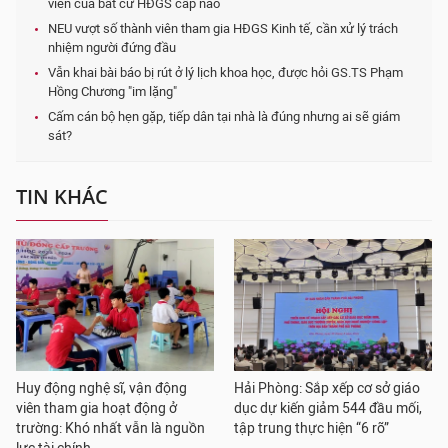
viên của bất cứ HĐGS cấp nào
NEU vượt số thành viên tham gia HĐGS Kinh tế, cần xử lý trách
nhiệm người đứng đầu
Vẫn khai bài báo bị rút ở lý lịch khoa học, được hỏi GS.TS Phạm
Hồng Chương "im lặng"
Cấm cán bộ hẹn gặp, tiếp dân tại nhà là đúng nhưng ai sẽ giám
sát?
TIN KHÁC
Huy động nghệ sĩ, vận động
Hải Phòng: Sắp xếp cơ sở giáo
viên tham gia hoạt động ở
dục dự kiến giảm 544 đầu mối,
trường: Khó nhất vẫn là nguồn
tập trung thực hiện “6 rõ”