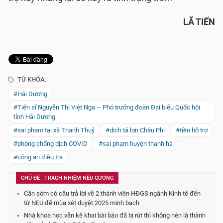
LÃ TIẾN
TỪ KHÓA:
#Hải Dương
#Tiến sĩ Nguyễn Thị Việt Nga – Phó trưởng đoàn Đại biểu Quốc hội
tỉnh Hải Dương
#sai phạm tại xã Thanh Thuỷ
#dịch tả lợn Châu Phi
#tiền hỗ trợ
#phòng chống dịch COVID
#sai phạm huyện thanh hà
#công an điều tra
CHỦ ĐỀ : TRÁCH NHIỆM NÊU GƯƠNG
Cần sớm có câu trả lời về 2 thành viên HĐGS ngành Kinh tế đến
từ NEU để mùa xét duyệt 2025 minh bạch
Nhà khoa học vẫn kê khai bài báo đã bị rút thì không nên là thành