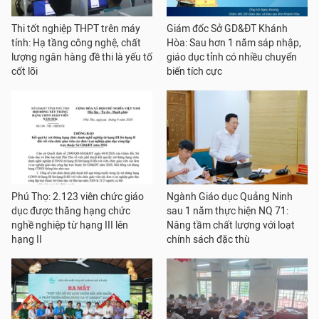
Thi tốt nghiệp THPT trên máy
Giám đốc Sở GD&ĐT Khánh
tính: Hạ tầng công nghệ, chất
Hòa: Sau hơn 1 năm sáp nhập,
lượng ngân hàng đề thi là yếu tố
giáo dục tỉnh có nhiều chuyển
cốt lõi
biến tích cực
Phú Thọ: 2.123 viên chức giáo
Ngành Giáo dục Quảng Ninh
dục được thăng hạng chức
sau 1 năm thực hiện NQ 71:
nghề nghiệp từ hạng III lên
Nâng tầm chất lượng với loạt
hạng II
chính sách đặc thù