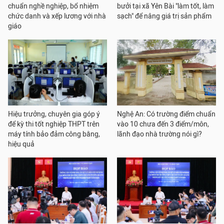
chuẩn nghề nghiệp, bổ nhiệm
bưởi tại xã Yên Bài "làm tốt, làm
chức danh và xếp lương với nhà
sạch" để nâng giá trị sản phẩm
giáo
Hiệu trưởng, chuyên gia góp ý
Nghệ An: Có trường điểm chuẩn
để kỳ thi tốt nghiệp THPT trên
vào 10 chưa đến 3 điểm/môn,
máy tính bảo đảm công bằng,
lãnh đạo nhà trường nói gì?
hiệu quả