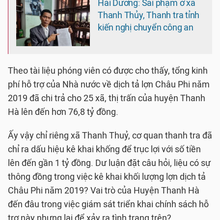
Hải Dương: Sai phạm ở xã
Thanh Thủy, Thanh tra tỉnh
kiến nghị chuyển công an
Theo tài liệu phóng viên có được cho thấy, tổng kinh
phí hỗ trợ của Nhà nước về dịch tả lợn Châu Phi năm
2019 đã chi trả cho 25 xã, thị trấn của huyện Thanh
Hà lên đến hơn 76,8 tỷ đồng.
Ấy vậy chỉ riêng xã Thanh Thuỷ, cơ quan thanh tra đã
chỉ ra dấu hiệu kê khai khống để trục lợi với số tiền
lên đến gần 1 tỷ đồng. Dư luận đặt câu hỏi, liệu có sự
thông đồng trong việc kê khai khối lượng lợn dịch tả
Châu Phi năm 2019? Vai trò của Huyện Thanh Hà
đến đâu trong việc giám sát triển khai chính sách hỗ
trợ này nhưng lại để xảy ra tình trạng trên?