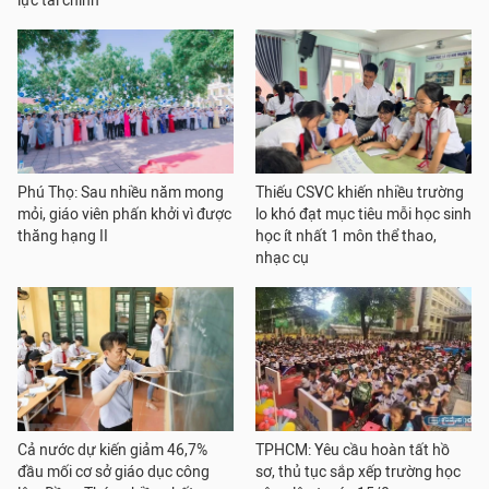
lực tài chính
Phú Thọ: Sau nhiều năm mong
Thiếu CSVC khiến nhiều trường
mỏi, giáo viên phấn khởi vì được
lo khó đạt mục tiêu mỗi học sinh
thăng hạng II
học ít nhất 1 môn thể thao,
nhạc cụ
Cả nước dự kiến giảm 46,7%
TPHCM: Yêu cầu hoàn tất hồ
đầu mối cơ sở giáo dục công
sơ, thủ tục sắp xếp trường học