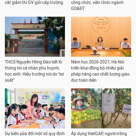
cắt giảm thi GV giỏi cấp trường
công chức, viên chức ngành
GD&ĐT
THCS Nguyễn Hồng Đào tiết lộ
Năm học 2026-2027, Hà Nội
thông tin cá nhân phụ huynh,
triển khai đồng bộ nhiều giải
học sinh: Hiệu trưởng nói do "sơ
pháp nâng cao chất lượng giáo
suất"
dục toàn diện
Dự kiến sửa đổi một số quy định
Áp dụng VietGAP, người trồng